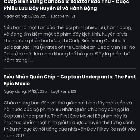
Cướp Biển Vùng Caribbe 5: Salazar Báo Thù - Cuộc
Phiêu Lưu Đầy Huyền Bí và Hành Động
Ngày đăng: 15/12/2025
Lượt xem: 121
Nếu bạn là một fan của thể loại phim phiêu lưu, hành động,
và đang tìm kiếm một bộ phim đầy kịch tính, huyền bí và
không kém phần hài hước, thì Cướp Biển Vùng Caribbe 5:
Salazar Báo Thù (Pirates of the Caribbean: Dead Men Tell No
Tales) là một lựa chọn không thể bỏ qua. Đây là phần thứ
năm trong l ...
Siêu Nhân Quần Chíp - Captain Underpants: The First
Epic Movie
Ngày đăng: 14/12/2025
Lượt xem: 132
Chào mừng bạn đến với thế giới hoạt hình đầy màu sắc và
hài hước của bộ phim Siêu Nhân Quần Chíp hay còn gọi là
Captain Underpants: The First Epic Movie! Bộ phim này là
một tác phẩm hoạt hình giải trí được chuyển thể từ bộ sách
thiếu nhi cực kỳ nổi tiếng của nhà văn Dav Pilkey. Ra mắt vào
năm 2017 ...