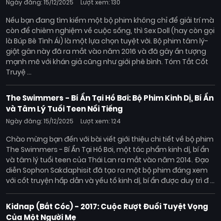
Ngày đăng: 15/12/2025
Lượt xem: 130
Nếu bạn đang tìm kiếm một bộ phim không chỉ để giải trí mà
còn để chiêm nghiệm về cuộc sống, thì Sex Doll (hay còn gọi
là Búp Bê Tình Ái) là một lựa chọn tuyệt vời. Bộ phim tâm lý-
giật gân này đã ra mắt vào năm 2016 và đã gây ấn tượng
mạnh mẽ với khán giả cũng như giới phê bình. Tóm Tắt Cốt
Truyệ ...
The Swimmers - Bí Ẩn Tại Hồ Bơi: Bộ Phim Kinh Dị, Bí Ẩn
và Tâm Lý Tuổi Teen Nổi Tiếng
Ngày đăng: 15/12/2025
Lượt xem: 124
Chào mừng bạn đến với bài viết giới thiệu chi tiết về bộ phim
The Swimmers - Bí Ẩn Tại Hồ Bơi, một tác phẩm kinh dị, bí ẩn
và tâm lý tuổi teen của Thái Lan ra mắt vào năm 2014. Đạo
diễn Sophon Sakdaphisit đã tạo ra một bộ phim đáng xem
với cốt truyện hấp dẫn và yếu tố kinh dị, bí ẩn được duy trì đ ...
Kidnap (Bắt Cóc) - 2017: Cuộc Rượt Đuổi Tuyệt Vọng
Của Một Người Mẹ