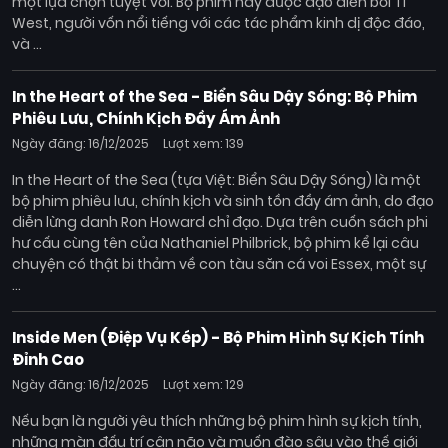
một lựa chọn tuyệt vời. Bộ phim này được đạo diễn bởi Ti
West, người vốn nổi tiếng với các tác phẩm kinh dị độc đáo,
và ...
In the Heart of the Sea - Biển Sâu Dậy Sóng: Bộ Phim
Phiêu Lưu, Chính Kịch Đầy Ám Ảnh
Ngày đăng: 16/12/2025
Lượt xem: 139
In the Heart of the Sea (tựa Việt: Biển Sâu Dậy Sóng) là một
bộ phim phiêu lưu, chính kịch và sinh tồn đầy ám ảnh, do đạo
diễn lừng danh Ron Howard chỉ đạo. Dựa trên cuốn sách phi
hư cấu cùng tên của Nathaniel Philbrick, bộ phim kể lại câu
chuyện có thật bi thảm về con tàu săn cá voi Essex, một sự
...
Inside Men (Điệp Vụ Kép) - Bộ Phim Hình Sự Kịch Tính
Đỉnh Cao
Ngày đăng: 16/12/2025
Lượt xem: 129
Nếu bạn là người yêu thích những bộ phim hình sự kịch tính,
những màn đấu trí cân não và muốn đào sâu vào thế giới