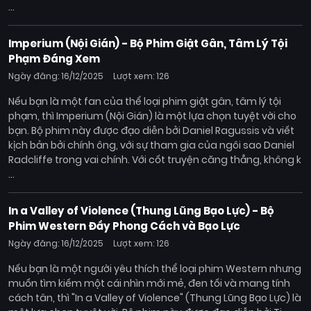
...
Imperium (Nội Gián) - Bộ Phim Giật Gân, Tâm Lý Tội
Phạm Đáng Xem
Ngày đăng: 16/12/2025
Lượt xem: 126
Nếu bạn là một fan của thể loại phim giật gân, tâm lý tội
phạm, thì Imperium (Nội Gián) là một lựa chọn tuyệt vời cho
bạn. Bộ phim này được đạo diễn bởi Daniel Ragussis và viết
kịch bản bởi chính ông, với sự tham gia của ngôi sao Daniel
Radcliffe trong vai chính. Với cốt truyện căng thẳng, không k
...
In a Valley of Violence (Thung Lũng Bạo Lực) - Bộ
Phim Western Đầy Phong Cách và Bạo Lực
Ngày đăng: 16/12/2025
Lượt xem: 126
Nếu bạn là một người yêu thích thể loại phim Western nhưng
muốn tìm kiếm một cái nhìn mới mẻ, đen tối và mang tính
cách tân, thì "In a Valley of Violence" (Thung Lũng Bạo Lực) là