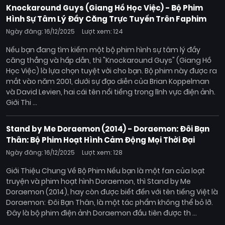
Knockaround Guys (Giang Hồ Học Việc) - Bộ Phim
Hình Sự Tâm Lý Đầy Căng Trực Tuyến Trên Faphim
Ngày đăng: 16/12/2025
Lượt xem: 124
Nếu bạn đang tìm kiếm một bộ phim hình sự tâm lý đầy
căng thẳng và hấp dẫn, thì "Knockaround Guys" (Giang Hồ
Học Việc) là lựa chọn tuyệt vời cho bạn. Bộ phim này được ra
mắt vào năm 2001, dưới sự đạo diễn của Brian Koppelman
và David Levien, hai cái tên nổi tiếng trong lĩnh vực điện ảnh.
Giới Thi ...
Stand by Me Doraemon (2014) - Doraemon: Đôi Bạn
Thân: Bộ Phim Hoạt Hình Cảm Động Mọi Thời Đại
Ngày đăng: 16/12/2025
Lượt xem: 128
Giới Thiệu Chung Về Bộ Phim Nếu bạn là một fan của loạt
truyện và phim hoạt hình Doraemon, thì Stand by Me
Doraemon (2014), hay còn được biết đến với tên tiếng Việt là
Doraemon: Đôi Bạn Thân, là một tác phẩm không thể bỏ lỡ.
Đây là bộ phim điện ảnh Doraemon đầu tiên được th ...