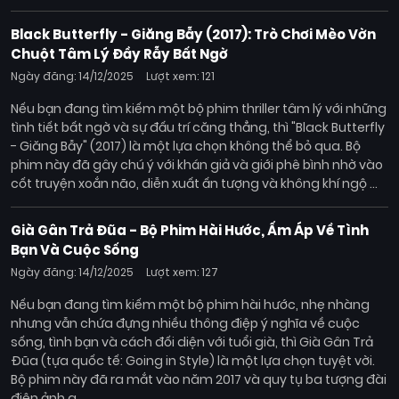
Black Butterfly - Giăng Bẫy (2017): Trò Chơi Mèo Vờn
Chuột Tâm Lý Đầy Rẫy Bất Ngờ
Ngày đăng: 14/12/2025
Lượt xem: 121
Nếu bạn đang tìm kiếm một bộ phim thriller tâm lý với những
tình tiết bất ngờ và sự đấu trí căng thẳng, thì "Black Butterfly
- Giăng Bẫy" (2017) là một lựa chọn không thể bỏ qua. Bộ
phim này đã gây chú ý với khán giả và giới phê bình nhờ vào
cốt truyện xoắn não, diễn xuất ấn tượng và không khí ngộ ...
Già Gân Trả Đũa - Bộ Phim Hài Hước, Ấm Áp Về Tình
Bạn Và Cuộc Sống
Ngày đăng: 14/12/2025
Lượt xem: 127
Nếu bạn đang tìm kiếm một bộ phim hài hước, nhẹ nhàng
nhưng vẫn chứa đựng nhiều thông điệp ý nghĩa về cuộc
sống, tình bạn và cách đối diện với tuổi già, thì Già Gân Trả
Đũa (tựa quốc tế: Going in Style) là một lựa chọn tuyệt vời.
Bộ phim này đã ra mắt vào năm 2017 và quy tụ ba tượng đài
điện ảnh g ...