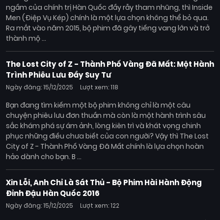
ngầm của chính trị Hàn Quốc đầy rẫy tham nhũng, thì Inside
Men (Điệp Vụ Kép) chính là một lựa chọn không thể bỏ qua.
Ra mắt vào năm 2015, bộ phim đã gây tiếng vang lớn và trở
thành mộ ...
The Lost City of Z - Thành Phố Vàng Đã Mất: Một Hành
Trình Phiêu Lưu Đầy Suy Tư
Ngày đăng: 15/12/2025
Lượt xem: 118
Bạn đang tìm kiếm một bộ phim không chỉ là một câu
chuyện phiêu lưu đơn thuần mà còn là một hành trình sâu
sắc khám phá sự ám ảnh, lòng kiên trì và khát vọng chinh
phục những điều chưa biết của con người? Vậy thì The Lost
City of Z - Thành Phố Vàng Đã Mất chính là lựa chọn hoàn
hảo dành cho bạn. B ...
Xin Lỗi, Anh Chỉ Là Sát Thủ - Bộ Phim Hài Hành Động
Đỉnh Đậu Hàn Quốc 2016
Ngày đăng: 15/12/2025
Lượt xem: 122