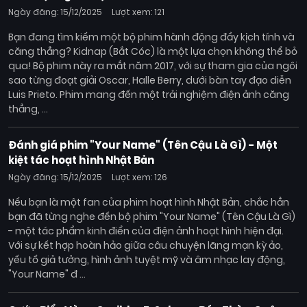
Ngày đăng: 15/12/2025
Lượt xem: 121
Bạn đang tìm kiếm một bộ phim hành động đầy kịch tính và
căng thẳng? Kidnap (Bắt Cóc) là một lựa chọn không thể bỏ
qua! Bộ phim này ra mắt năm 2017, với sự tham gia của ngôi
sao từng đoạt giải Oscar, Halle Berry, dưới bàn tay đạo diễn
Luis Prieto. Phim mang đến một trải nghiệm điện ảnh căng
thẳng, ...
Đánh giá phim "Your Name" (Tên Cậu Là Gì) - Một
kiệt tác hoạt hình Nhật Bản
Ngày đăng: 15/12/2025
Lượt xem: 126
Nếu bạn là một fan của phim hoạt hình Nhật Bản, chắc hẳn
bạn đã từng nghe đến bộ phim "Your Name" (Tên Cậu Là Gì)
- một tác phẩm kinh điển của điện ảnh hoạt hình hiện đại.
Với sự kết hợp hoàn hảo giữa câu chuyện lãng mạn kỳ ảo,
yếu tố giả tưởng, hình ảnh tuyệt mỹ và âm nhạc lay động,
"Your Name" đ ...