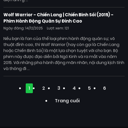
Wolf Warrior - Chiến Lang | Chiến Binh Sói (2015) -
Phim Hành Động Quân Sự Đỉnh Cao
Ngày đăng: 14/12/2025
Lượt xem: 121
Nếu bạn là fan của thể loại phim hành động quân sự, võ
thuật đỉnh cao, thì Wolf Warrior (hay còn gọi là Chiến Lang
hoặc Chiến Binh Sói) là một lựa chọn tuyệt vời cho bạn. Bộ
phim này được đạo diễn bởi Ngô Kinh và ra mắt vào năm
2015. Với những pha hành động mãn nhãn, nội dung kịch tính
và thông đi ...
1
2
3
4
5
6
Trang cuối