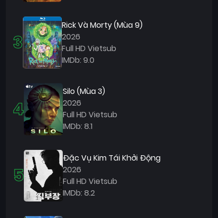
Quốc
Gia
Rick Và Morty (Mùa 9)
3
2026
Blog
Full HD Vietsub
Bộ
IMDb: 9.0
sưu
tập
Silo (Mùa 3)
4
2026
Full HD Vietsub
IMDb: 8.1
Đặc Vụ Kim Tái Khởi Động
5
2026
Full HD Vietsub
IMDb: 8.2