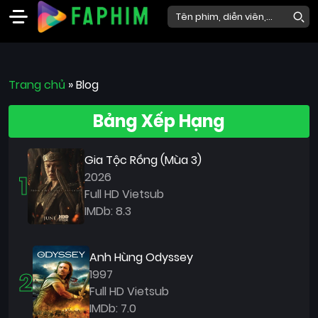
Faphim
Trang chủ
Phim
»
Blog
Mới
Bảng Xếp Hạng
Phim
Lẻ
Gia Tộc Rồng (Mùa 3)
Phim
1
2026
Bộ
Full HD Vietsub
IMDb: 8.3
Phim
Chiếu
Rạp
Anh Hùng Odyssey
2
1997
Thể
Full HD Vietsub
loại
IMDb: 7.0