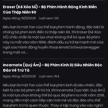
Eraser (Kẻ Xóa Sổ) - Bộ Phim Hành Động Kinh Điển
Của Thập Niên 90
Ngày đăng: 16/12/2025
Lượt xem: 120
Nếu bạn là một fan của thể loại phim hành động, đặc biệt là
những bộ phim kinh điển từ thập niên 90, thì Eraser (Kẻ Xóa
Sổ) chắc chắn là một lựa chọn không thể bỏ qua. Bộ phim
này ra mắt vào năm 1996, đánh dấu sự trở lại mạnh mẽ của
ngôi sao hành động huyền thoại Arnold Schwarzenegger
trong một va ...
Incarnate (Quỷ Ám) - Bộ Phim Kinh Dị Siêu Nhiên Độc
Đáo Về Trừ Tà
Ngày đăng: 16/12/2025
Lượt xem: 154
Nếu bạn là một fan của thể loại phim kinh dị siêu nhiên, đặc
biệt là các bộ phim về trừ tà, thì Incarnate (tựa Việt: Quỷ Ám)
là một lựa chọn không thể bỏ qua. Bộ phim ra mắt năm 2016,
mang đến một cách tiếp cận mới mẻ và độc đáo cho thể
loại phim trừ tà quen thuộc. Thay vì tập trung vào các nghi l