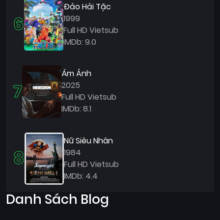
Đảo Hải Tặc
6
1999
Full HD Vietsub
IMDb: 9.0
Ám Ảnh
7
2025
Full HD Vietsub
IMDb: 8.1
Nữ Siêu Nhân
8
1984
Full HD Vietsub
IMDb: 4.4
Danh Sách Blog