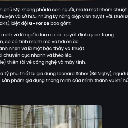
 phủ Mỹ, không phải là con người, mà là một nhóm chuột 
huyện và sở hữu những kỹ năng điệp viên tuyệt vời. Dưới s
kis), biệt đội
G-Force
bao gồm:
minh và là người đưa ra các quyết định quan trọng.
ốn, có cá tính mạnh mẽ và hơi ồn ào.
hanh nhẹn và là một bậc thầy võ thuật.
di chuyển cực nhanh và khéo léo.
e) thiên tài về công nghệ và máy tính.
ỷ phú thiết bị gia dụng Leonard Saber (Bill Nighy), người 
c sản phẩm gia dụng thông minh của mình thành vũ khí hủy