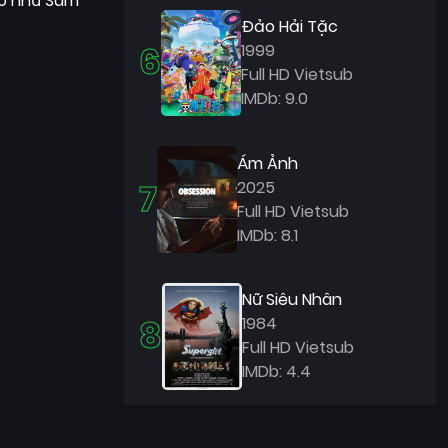
sao như Sam
Đảo Hải Tặc
6
1999
Full HD Vietsub
IMDb: 9.0
Ám Ảnh
7
2025
Full HD Vietsub
IMDb: 8.1
Nữ Siêu Nhân
8
1984
Full HD Vietsub
IMDb: 4.4