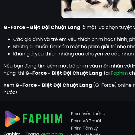
G-Force - Biệt Đội Chuột Lang
là một lựa chọn tuyệt v
Các gia đình và trẻ em yêu thích phim hoạt hình, ph
Những ai muốn tìm kiếm một bộ phim giải trí nhẹ nhà
Khán giả yêu thích những câu chuyện về các nhân 
Nếu bạn đang tìm kiếm một bộ phim vừa mãn nhãn với kỹ
hứng, thì
G-Force - Biệt Đội Chuột Lang
tại
Faphim
ch
Xem
G-Force - Biệt Đội Chuột Lang
(G-Force) online 
hước!
Phim Viễn tưởng
Phim Võ Thuật
Phim Tâm Lý
Faphim - Trang
xem phim