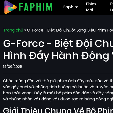
Phim
P
Faphim
Mới
L
Trang chủ
»
G-Force - Biệt Đội Chuột Lang: Siêu Phim H
G-Force - Biệt Đội Ch
Hình Đầy Hành Động 
14/09/2025
Chào mừng đến với thế giới phim ảnh đầy màu sắc và th
vừa gây cười với những tình huống hài hước và truyền 
bạn thất vọng! Đây là một bộ phim độc đáo và đầy sáng t
và những nhân vật động vật được tạo ra bằng công ngh
Giới Thiệu Chung Về Bộ Ph