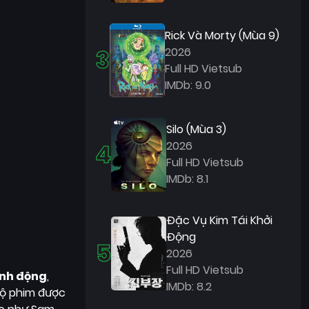
Rick Và Morty (Mùa 9)
3
2026
Full HD Vietsub
IMDb: 9.0
Silo (Mùa 3)
4
2026
Full HD Vietsub
IMDb: 8.1
Đặc Vụ Kim Tái Khởi
Động
5
2026
Full HD Vietsub
nh động
,
IMDb: 8.2
 Bộ phim được