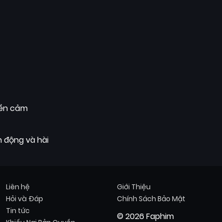
yền cảm
 động và hài
Liên hệ
Giới Thiệu
Hỏi và Đáp
Chính Sách Bảo Mật
Tin tức
© 2026 Faphim