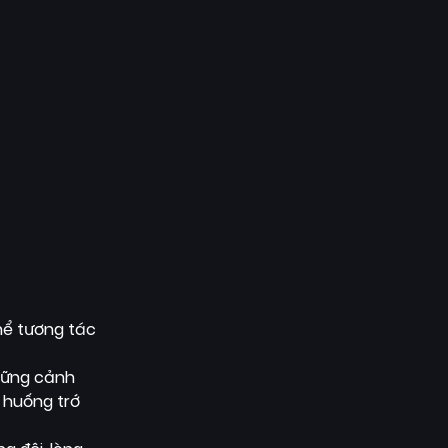
hể tương tác
hững cảnh
 huống trớ