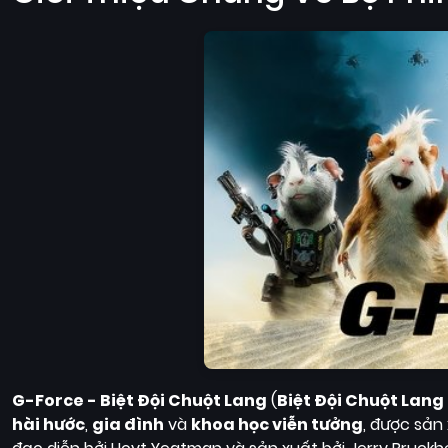
G-Force - Biệt Đội Chuột Lang
(
Biệt Đội Chuột Lang
hài hước
,
gia đình
và
khoa học viễn tưởng
, được sản