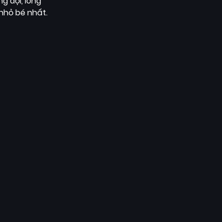
g đội, lòng
nhỏ bé nhất.