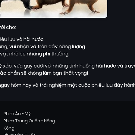
ời cho:
iêu lưu và hài hước.
ng, vui nhộn và tràn đầy năng lượng.
vật nhỏ bé nhưng phi thường.
 xảo, vừa gây cười với những tình huống hài hước và tru
ắc chắn sẽ không làm bạn thất vọng!
ngay hôm nay và trải nghiệm một cuộc phiêu lưu đầy hành
Phim Âu - Mỹ
Phim Trung Quốc - Hồng
Kông