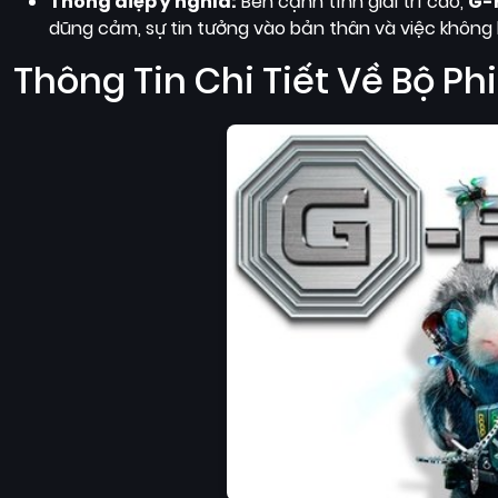
Thông điệp ý nghĩa:
Bên cạnh tính giải trí cao,
G-
dũng cảm, sự tin tưởng vào bản thân và việc không
Thông Tin Chi Tiết Về Bộ Ph