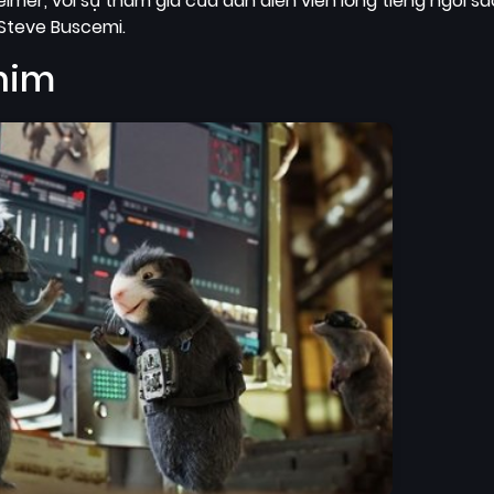
imer, với sự tham gia của dàn diễn viên lồng tiếng ngôi 
 Steve Buscemi.
him