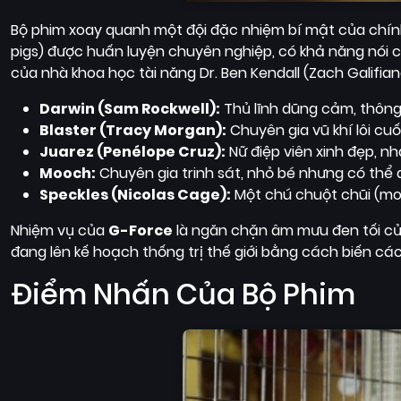
Bộ phim xoay quanh một đội đặc nhiệm bí mật của chính
pigs) được huấn luyện chuyên nghiệp, có khả năng nói c
của nhà khoa học tài năng Dr. Ben Kendall (Zach Galifiana
Darwin (Sam Rockwell):
Thủ lĩnh dũng cảm, thông 
Blaster (Tracy Morgan):
Chuyên gia vũ khí lôi cu
Juarez (Penélope Cruz):
Nữ điệp viên xinh đẹp, n
Mooch:
Chuyên gia trinh sát, nhỏ bé nhưng có thể 
Speckles (Nicolas Cage):
Một chú chuột chũi (mol
Nhiệm vụ của
G-Force
là ngăn chặn âm mưu đen tối của t
đang lên kế hoạch thống trị thế giới bằng cách biến cá
Điểm Nhấn Của Bộ Phim