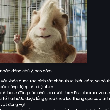
 nhấn đáng chú ý, bao gồm:
vật khác được tạo hình rất chân thực, biểu cảm, và có t
 giác sống động cho bộ phim.
h hành động của nhà sản xuất Jerry Bruckheimer với n
u tố hài hước được lồng ghép khéo léo thông qua các tình
 vật động vật.