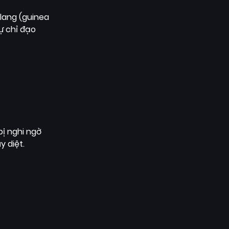
lang (guinea
ự chỉ đạo
bị nghi ngờ
 diệt.