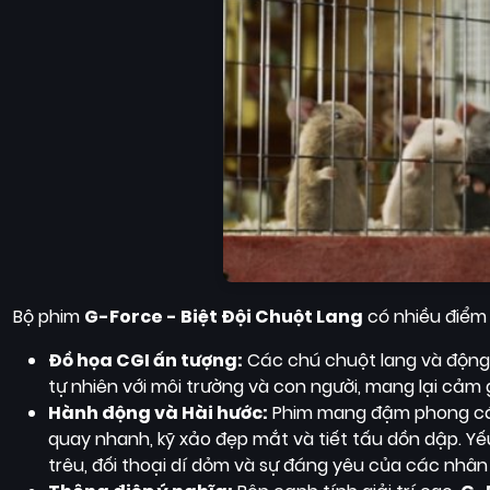
Bộ phim
G-Force - Biệt Đội Chuột Lang
có nhiều điểm
Đồ họa CGI ấn tượng:
Các chú chuột lang và động 
tự nhiên với môi trường và con người, mang lại cảm
Hành động và Hài hước:
Phim mang đậm phong các
quay nhanh, kỹ xảo đẹp mắt và tiết tấu dồn dập. Yế
trêu, đối thoại dí dỏm và sự đáng yêu của các nhân