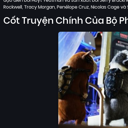
đạo diễn bởi Hoyt Yeatman và sản xuất bởi Jerry Bruckhe
Rockwell, Tracy Morgan, Penélope Cruz, Nicolas Cage và
Cốt Truyện Chính Của Bộ P