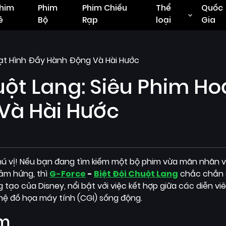
him
Phim
Phim Chiếu
Thể
Quốc
ẻ
Bộ
Rạp
loại
Gia
oạt Hình Đầy Hành Động Và Hài Hước
uột Lang: Siêu Phim Ho
Và Hài Hước
ú vị! Nếu bạn đang tìm kiếm một bộ phim vừa mãn nhãn vớ
cảm hứng, thì
G-Force
-
Biệt Đội Chuột Lang
chắc chắn 
ạo của Disney, nổi bật với việc kết hợp giữa các diễn vi
ệ đồ họa máy tính (CGI) sống động.
im