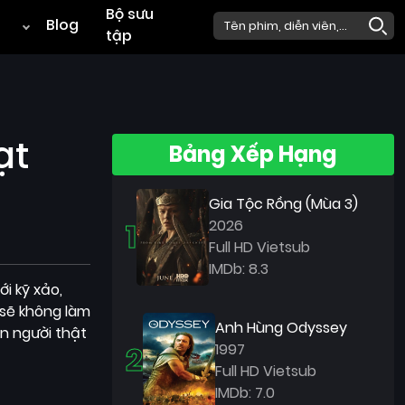
Bộ sưu
Blog
tập
ạt
Bảng Xếp Hạng
Gia Tộc Rồng (Mùa 3)
1
2026
Full HD Vietsub
IMDb: 8.3
i kỹ xảo,
sẽ không làm
Anh Hùng Odyssey
ên người thật
2
1997
Full HD Vietsub
IMDb: 7.0