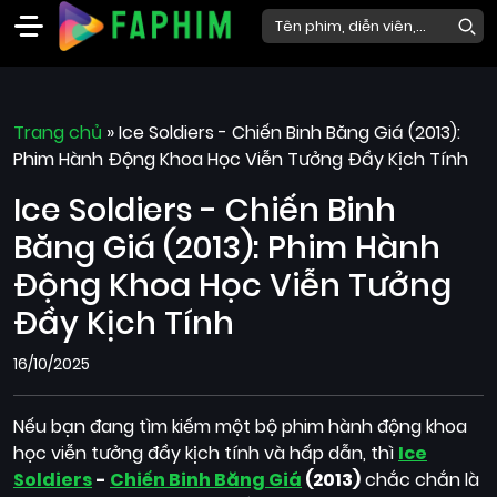
Faphim
Trang chủ
Phim
»
Ice Soldiers - Chiến Binh Băng Giá (2013):
Phim Hành Động Khoa Học Viễn Tưởng Đầy Kịch Tính
Mới
Ice Soldiers - Chiến Binh
Phim
Lẻ
Băng Giá (2013): Phim Hành
Phim
Động Khoa Học Viễn Tưởng
Bộ
Đầy Kịch Tính
Phim
16/10/2025
Chiếu
Rạp
Nếu bạn đang tìm kiếm một bộ phim hành động khoa
Thể
học viễn tưởng đầy kịch tính và hấp dẫn, thì
Ice
loại
Soldiers
-
Chiến Binh Băng Giá
(2013)
chắc chắn là