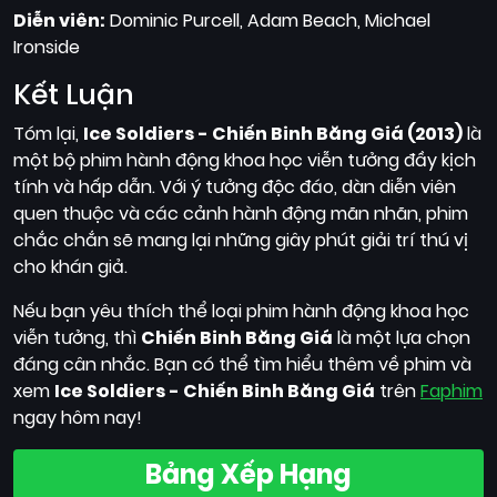
Diễn viên:
Dominic Purcell, Adam Beach, Michael
Ironside
Kết Luận
Tóm lại,
Ice Soldiers - Chiến Binh Băng Giá (2013)
là
một bộ phim hành động khoa học viễn tưởng đầy kịch
tính và hấp dẫn. Với ý tưởng độc đáo, dàn diễn viên
quen thuộc và các cảnh hành động mãn nhãn, phim
chắc chắn sẽ mang lại những giây phút giải trí thú vị
cho khán giả.
Nếu bạn yêu thích thể loại phim hành động khoa học
viễn tưởng, thì
Chiến Binh Băng Giá
là một lựa chọn
đáng cân nhắc. Bạn có thể tìm hiểu thêm về phim và
xem
Ice Soldiers - Chiến Binh Băng Giá
trên
Faphim
ngay hôm nay!
Bảng Xếp Hạng