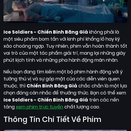
Ice Soldiers - Chiến Binh Băng Giá
không phải là
một siêu phẩm bom tấn với kinh phí khổng lồ hay kỹ
xảo choáng ngợp. Tuy nhiên, phim vẫn hoàn thành tốt
vai trò của một tác phẩm giải trí, mang lại những giây
phút kịch tính và những pha hành động mãn nhãn.
Nếu bạn đang tìm kiếm một bộ phim hành động với ý
tưởng thú vị và sự góp mặt của các diễn viên quen
thuộc, thì
Chiến Binh Băng Giá
chắc chắn là một lựa
chọn đáng cân nhắc để thưởng thức. Bạn có thể xem
Ice Soldiers - Chiến Binh Băng Giá
trên các nền
tảng
xem phim trực tuyến
chất lượng cao.
Thông Tin Chi Tiết Về Phim