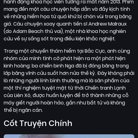
hành động khoa học viễn tưởng ra mắt năm 2013. Phim
mang đến một câu chuyện hấp dẫn và đầy kịch tính
về những hiểm họa từ quá khứ bị chôn vùi trong băng
giá. Câu chuyện xoay quanh tiến sĩ Andrew Malraux
(do Adam Beach thủ vai), một nhà khoa học nghiên
cứu về sự sống sót trong điều kiện khắc nghiệt.
Trong một chuyến thám hiểm tại Bắc Cực, anh cùng
nhóm của mình tình cờ phát hiện ra một phát hiện
kinh hoàng: ba chiến binh Nga đã bị đóng băng trong
lớp băng vĩnh cửu suốt hơn nửa thế kỷ. Đây không phải
là những người lính bình thường mà là sản phẩm của
một thí nghiệm tuyệt mật từ thời Chiến tranh Lạnh
của Liên Xô, được huấn luyện để trở thành những cỗ
máy giết người hoàn hảo, gần như bất tử và không
thể bị ngăn cản.
Cốt Truyện Chính