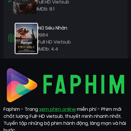
Full HD Vietsub
IMDb: 8.1
Nữ Siêu Nhân
8
1984
Full HD Vietsub
IMDb: 4.4
Faphim - Trang
xem phim online
miễn phí - Phim mới
chất lượng Full-HD vietsub, thuyết minh nhanh nhất.
Tuyển tập những bộ phim hành động, lãng mạn và hài
hước,...