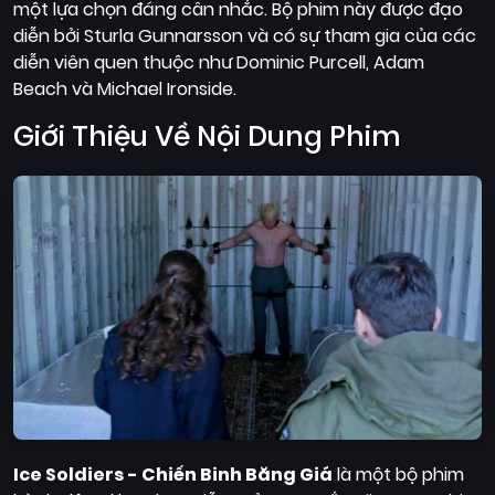
một lựa chọn đáng cân nhắc. Bộ phim này được đạo
Quốc
diễn bởi Sturla Gunnarsson và có sự tham gia của các
Gia
diễn viên quen thuộc như Dominic Purcell, Adam
Blog
Beach và Michael Ironside.
Giới Thiệu Về Nội Dung Phim
Bộ
sưu
tập
Ice Soldiers - Chiến Binh Băng Giá
là một bộ phim