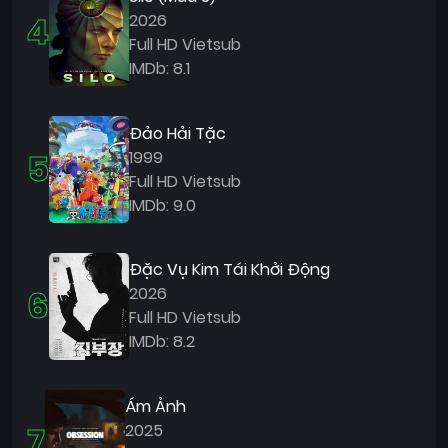
4
2026
Full HD Vietsub
IMDb: 8.1
Đảo Hải Tặc
5
1999
Full HD Vietsub
IMDb: 9.0
Đặc Vụ Kim Tái Khởi Động
6
2026
Full HD Vietsub
IMDb: 8.2
Ám Ảnh
7
2025