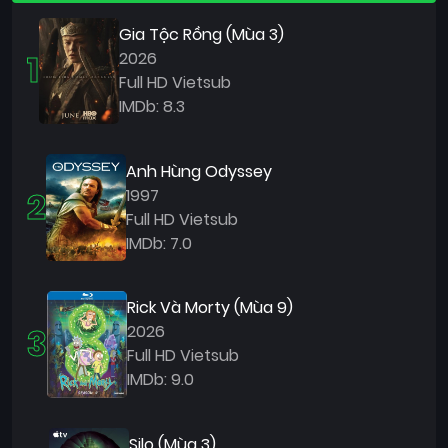
Gia Tộc Rồng (Mùa 3)
1
2026
Full HD Vietsub
IMDb: 8.3
Anh Hùng Odyssey
2
1997
Full HD Vietsub
IMDb: 7.0
Rick Và Morty (Mùa 9)
3
2026
Full HD Vietsub
IMDb: 9.0
Silo (Mùa 3)