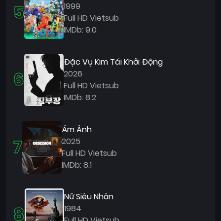
5
1999
Full HD Vietsub
IMDb: 9.0
Đặc Vụ Kim Tái Khởi Động
6
2026
Full HD Vietsub
IMDb: 8.2
Ám Ảnh
7
2025
Full HD Vietsub
IMDb: 8.1
Nữ Siêu Nhân
8
1984
Full HD Vietsub