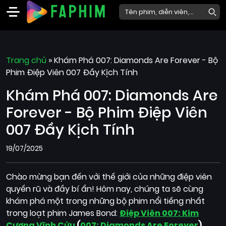
Faphim
Trang chủ
Phim
»
Khám Phá 007: Diamonds Are Forever - Bộ
Phim Điệp Viên 007 Đầy Kịch Tính
Mới
Khám Phá 007: Diamonds Are
Phim
Lẻ
Forever - Bộ Phim Điệp Viên
Phim
007 Đầy Kịch Tính
Bộ
19/07/2025
Phim
Chiếu
Chào mừng bạn đến với thế giới của những điệp viên
Rạp
quyến rũ và đầy bí ẩn! Hôm nay, chúng ta sẽ cùng
khám phá một trong những bộ phim nổi tiếng nhất
Thể
trong loạt phim James Bond:
Điệp Viên 007: Kim
loại
Cương Vĩnh Cửu
(
007: Diamonds Are Forever
)
,