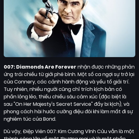
007: Diamonds Are Forever
nhận được những phản
ứng trái chiều từ giới phê bình. Một số ca ngợi sự trở lại
của Connery, các cảnh hành động và yếu tố giải trí.
Tuy nhiên, nhiều người cũng chỉ trích kịch bản có
phần lỏng lẻo, thiếu chiều sâu cảm xúc (đặc biệt là
sau "On Her Majesty's Secret Service" đầy bi kịch), và
phong cách hài hước cường điệu đôi khi làm mất đi sự
nghiêm túc của Bond.
Dù vậy, Điệp Viên 007: Kim Cương Vĩnh Cửu vẫn là một
thành công lớn về mặt thương mại và là một phần