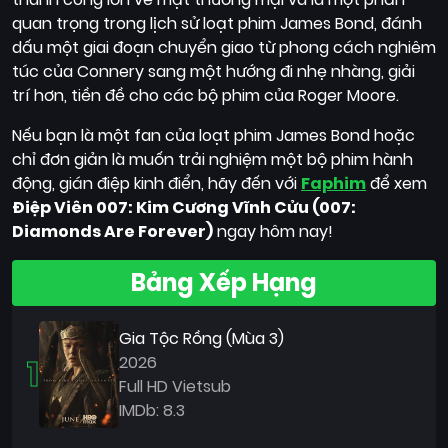
quan trọng trong lịch sử loạt phim James Bond, đánh
dấu một giai đoạn chuyển giao từ phong cách nghiêm
túc của Connery sang một hướng đi nhẹ nhàng, giải
trí hơn, tiền đề cho các bộ phim của Roger Moore.
Nếu bạn là một fan của loạt phim James Bond hoặc
chỉ đơn giản là muốn trải nghiệm một bộ phim hành
động, gián điệp kinh điển, hãy đến với
Faphim
để xem
Điệp Viên 007: Kim Cương Vĩnh Cửu (007:
Diamonds Are Forever)
ngay hôm nay!
Bảng Xếp Hạng
Gia Tộc Rồng (Mùa 3)
1
2026
Full HD Vietsub
IMDb: 8.3