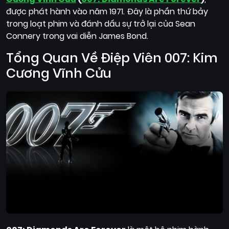
Quốc
được phát hành vào năm 1971. Đây là phần thứ bảy
Gia
trong loạt phim và đánh dấu sự trở lại của Sean
Connery trong vai diễn James Bond.
Blog
Tổng Quan Về Điệp Viên 007: Kim
Bộ
Cương Vĩnh Cửu
sưu
tập