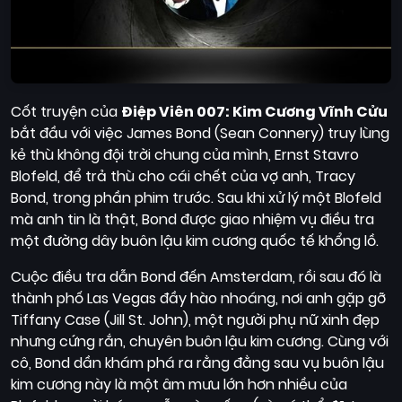
Cốt truyện của
Điệp Viên 007: Kim Cương Vĩnh Cửu
bắt đầu với việc James Bond (Sean Connery) truy lùng
kẻ thù không đội trời chung của mình, Ernst Stavro
Blofeld, để trả thù cho cái chết của vợ anh, Tracy
Bond, trong phần phim trước. Sau khi xử lý một Blofeld
mà anh tin là thật, Bond được giao nhiệm vụ điều tra
một đường dây buôn lậu kim cương quốc tế khổng lồ.
Cuộc điều tra dẫn Bond đến Amsterdam, rồi sau đó là
thành phố Las Vegas đầy hào nhoáng, nơi anh gặp gỡ
Tiffany Case (Jill St. John), một người phụ nữ xinh đẹp
nhưng cứng rắn, chuyên buôn lậu kim cương. Cùng với
cô, Bond dần khám phá ra rằng đằng sau vụ buôn lậu
kim cương này là một âm mưu lớn hơn nhiều của