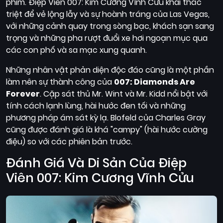
phim. Điệp Viên 007: Kim Cương Vĩnh Cửu khai thác
triệt để vẻ lộng lẫy và sự hoành tráng của Las Vegas,
với những cảnh quay trong sòng bạc, khách sạn sang
trọng và những pha rượt đuổi xe hơi ngoạn mục qua
các con phố và sa mạc xung quanh.
Những nhân vật phản diện độc đáo cũng là một phần
làm nên sự thành công của
007: Diamonds Are
Forever
. Cặp sát thủ Mr. Wint và Mr. Kidd nổi bật với
tính cách lạnh lùng, hài hước đen tối và những
phương pháp ám sát kỳ lạ. Blofeld của Charles Gray
cũng được đánh giá là khá "campy" (hài hước cường
điệu) so với các phiên bản trước.
Đánh Giá Và Di Sản Của Điệp
Viên 007: Kim Cương Vĩnh Cửu