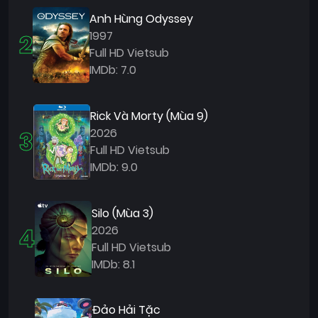
Anh Hùng Odyssey
2
1997
Full HD Vietsub
IMDb: 7.0
Rick Và Morty (Mùa 9)
3
2026
Full HD Vietsub
IMDb: 9.0
Silo (Mùa 3)
4
2026
Full HD Vietsub
IMDb: 8.1
Đảo Hải Tặc