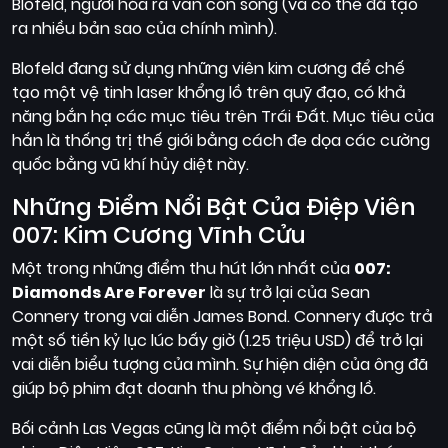
Blofeld, người hóa ra vẫn còn sống (và có thể đã tạo
ra nhiều bản sao của chính mình).
Blofeld đang sử dụng những viên kim cương để chế
tạo một vệ tinh laser khổng lồ trên quỹ đạo, có khả
năng bắn hạ các mục tiêu trên Trái Đất. Mục tiêu của
hắn là thống trị thế giới bằng cách đe dọa các cường
quốc bằng vũ khí hủy diệt này.
Những Điểm Nổi Bật Của Điệp Viên
007: Kim Cương Vĩnh Cửu
Một trong những điểm thu hút lớn nhất của
007:
Diamonds Are Forever
là sự trở lại của Sean
Connery trong vai diễn James Bond. Connery được trả
một số tiền kỷ lục lúc bấy giờ (1.25 triệu USD) để trở lại
vai diễn biểu tượng của mình. Sự hiện diện của ông đã
giúp bộ phim đạt doanh thu phòng vé khổng lồ.
Bối cảnh Las Vegas cũng là một điểm nổi bật của bộ