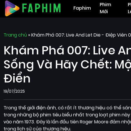
Phim
P
Faphim
Mới
L
Trang chủ
»
Khám Phá 007: Live And Let Die - Điệp Viên
Khám Phá 007: Live And
Sống Và Hãy Chết: Mộ
Điển
19/07/2025
Trong thế giới điện ảnh, có rất ít thương hiệu có thể s
trong những bộ phim tiêu biểu nhất trong loạt phim này l
vào năm 1973. Đây là lần đầu tiên Roger Moore đảm nhậ
trong lịch sử của thương hiệu.