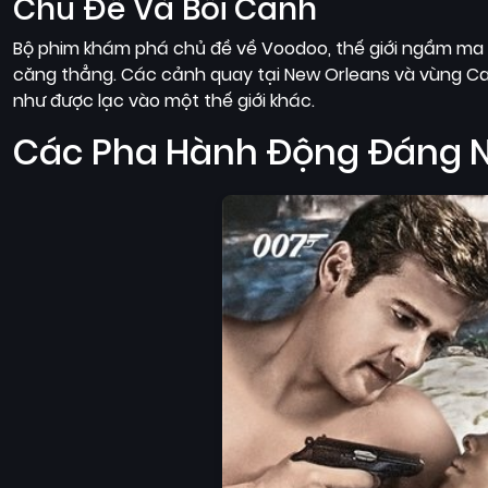
Chủ Đề Và Bối Cảnh
Bộ phim khám phá chủ đề về Voodoo, thế giới ngầm ma t
căng thẳng. Các cảnh quay tại New Orleans và vùng Ca
như được lạc vào một thế giới khác.
Các Pha Hành Động Đáng 