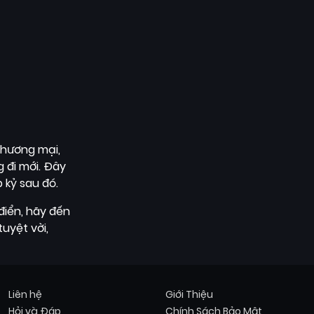
thương mại,
 đi mới. Đây
 kỷ sau đó.
điển, hãy đến
uyệt vời,
Liên hệ
Giới Thiệu
Hỏi và Đáp
Chính Sách Bảo Mật