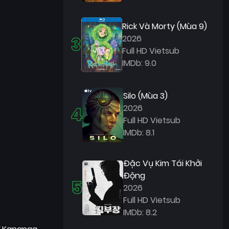
Rick Và Morty (Mùa 9)
3
2026
Full HD Vietsub
IMDb: 9.0
Silo (Mùa 3)
4
2026
Full HD Vietsub
IMDb: 8.1
Đặc Vụ Kim Tái Khởi
Động
5
2026
Full HD Vietsub
IMDb: 8.2