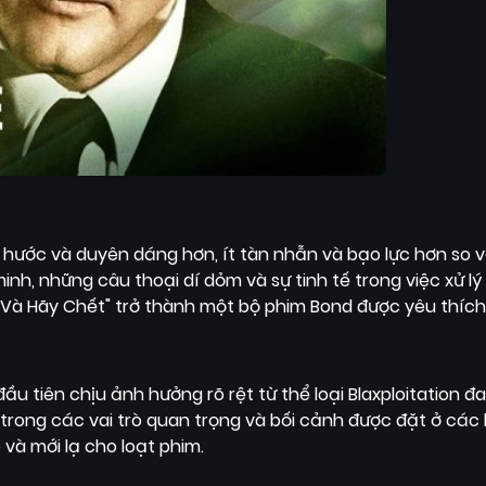
 hước và duyên dáng hơn, ít tàn nhẫn và bạo lực hơn so v
h, những câu thoại dí dỏm và sự tinh tế trong việc xử lý
g Và Hãy Chết" trở thành một bộ phim Bond được yêu thích
đầu tiên chịu ảnh hưởng rõ rệt từ thể loại Blaxploitation đ
 trong các vai trò quan trọng và bối cảnh được đặt ở các
 và mới lạ cho loạt phim.