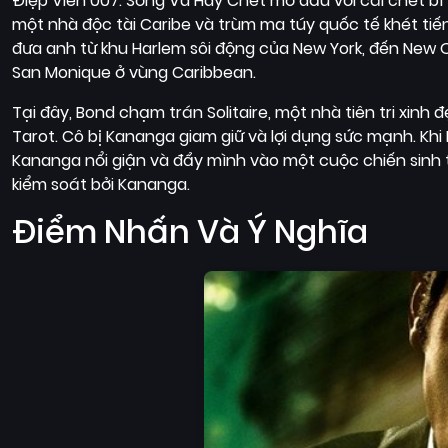
Điệp Viên 007: Sống Và Hãy Chết mở đầu với cái chết bí
một nhà độc tài Caribe và trùm ma túy quốc tế khét tiến
đưa anh từ khu Harlem sôi động của New York, đến New O
San Monique ở vùng Caribbean.
Tại đây, Bond chạm trán Solitaire, một nhà tiên tri xinh
Tarot. Cô bị Kananga giam giữ và lợi dụng sức mạnh. Khi B
Kananga nổi giận và đẩy mình vào một cuộc chiến sinh t
kiểm soát bởi Kananga.
Điểm Nhấn Và Ý Nghĩa