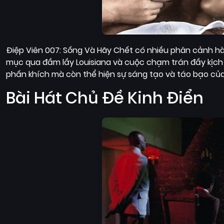
Điệp Viên 007: Sống Và Hãy Chết có nhiều phân cảnh hà
mục qua đầm lầy Louisiana và cuộc chạm trán đầy kịch t
phấn khích mà còn thể hiện sự sáng tạo và táo bạo của
Bài Hát Chủ Đề Kinh Điển