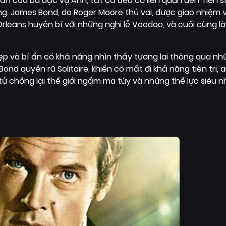
 ẩn của ba đặc vụ Anh, tất cả đều có liên quan đến Tiến s
g. James Bond, do Roger Moore thủ vai, được giao nhiệm v
rleans huyền bí với những nghi lễ Voodoo, và cuối cùng l
 đẹp và bí ẩn có khả năng nhìn thấy tương lai thông qua nhữ
ond quyến rũ Solitaire, khiến cô mất đi khả năng tiên tri, 
ử chống lại thế giới ngầm ma túy và những thế lực siêu n