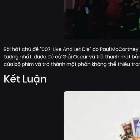
Bài hát chủ đề "007: Live And Let Die" do Paul McCartne
tượng nhất, được đề cử Giải Oscar và trở thành một bả
của bộ phim và trở thành một phần không thể thiếu tro
Kết Luận