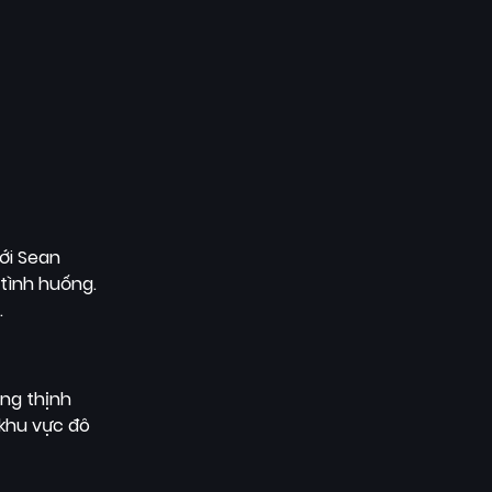
ới Sean
 tình huống.
.
ang thịnh
 khu vực đô