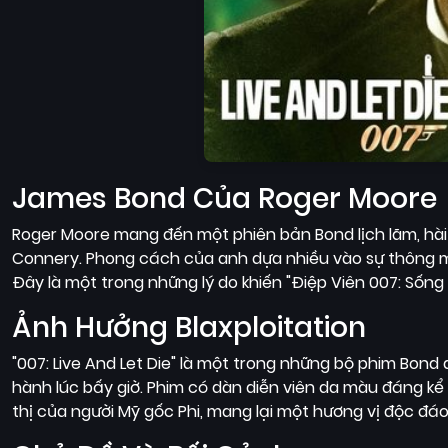
James Bond Của Roger Moore
Roger Moore mang đến một phiên bản Bond lịch lãm, hài
Connery. Phong cách của anh dựa nhiều vào sự thông min
Đây là một trong những lý do khiến "Điệp Viên 007: Sốn
Ảnh Hưởng Blaxploitation
"007: Live And Let Die" là một trong những bộ phim Bond 
hành lúc bấy giờ. Phim có dàn diễn viên da màu đáng kể
thị của người Mỹ gốc Phi, mang lại một hương vị độc đáo