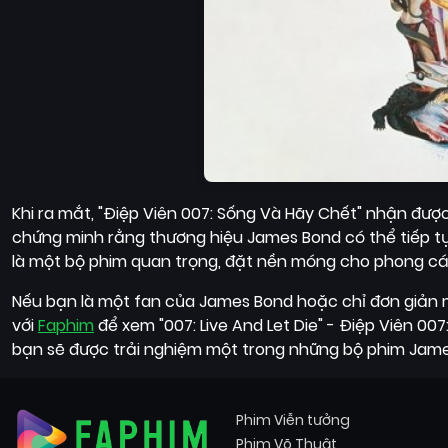
Khi ra mắt, "Điệp Viên 007: Sống Và Hãy Chết" nhận đượ
chứng minh rằng thương hiệu James Bond có thể tiếp tụ
là một bộ phim quan trọng, đặt nền móng cho phong các
Nếu bạn là một fan của James Bond hoặc chỉ đơn giản m
với
Faphim
để xem "007: Live And Let Die" - Điệp Viên 00
bạn sẽ được trải nghiệm một trong những bộ phim James
Phim Viễn tưởng
Phim Võ Thuật