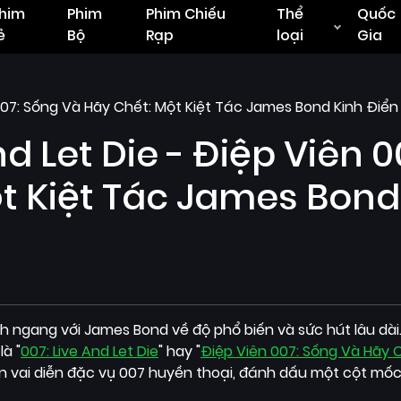
him
Phim
Phim Chiếu
Thể
Quốc
ẻ
Bộ
Rạp
loại
Gia
 007: Sống Và Hãy Chết: Một Kiệt Tác James Bond Kinh Điển
 Let Die - Điệp Viên 0
t Kiệt Tác James Bond
ánh ngang với James Bond về độ phổ biến và sức hút lâu dài
à "
007: Live And Let Die
" hay "
Điệp Viên 007: Sống Và Hãy 
n vai diễn đặc vụ 007 huyền thoại, đánh dấu một cột mố