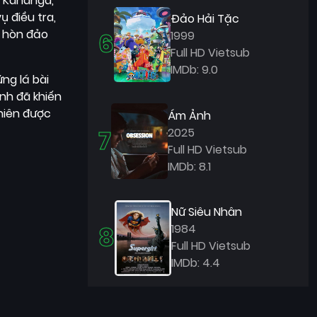
ĩ Kananga,
ụ điều tra,
Đảo Hải Tặc
à hòn đảo
6
1999
Full HD Vietsub
IMDb: 9.0
ng lá bài
anh đã khiến
hiên được
Ám Ảnh
7
2025
Full HD Vietsub
IMDb: 8.1
Nữ Siêu Nhân
8
1984
Full HD Vietsub
IMDb: 4.4