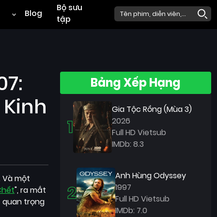
Bộ sưu
Blog
tập
07:
Bảng Xếp Hạng
 Kinh
Gia Tộc Rồng (Mùa 3)
1
2026
Full HD Vietsub
IMDb: 8.3
Anh Hùng Odyssey
. Và một
2
1997
Chết
", ra mắt
Full HD Vietsub
c quan trọng
IMDb: 7.0