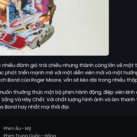
c nhiều đánh giá trái chiều nhưng thành công lớn về mặt 
c phát triển mạnh mẽ với một diễn viên mới và một hướng
h Bond của Roger Moore, vốn sẽ kéo dài trong nhiều thập
uốn thưởng thức một bộ phim hành động, điệp viên kinh 
7: Sống Và Hãy Chết. Với chất lượng hình ảnh và âm thanh t
 Bond hay nhất mọi thời đại.
Phim Âu - Mỹ
Phim Trung Quốc - Hồng