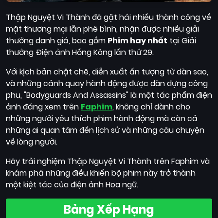
Thập Nguyệt Vi Thành đã gặt hái nhiều thành công về
mặt thương mại lẫn phê bình, nhận được nhiều giải
thưởng danh giá, bao gồm
Phim hay nhất
tại Giải
thưởng Điện ảnh Hồng Kông lần thứ 29.
Với kịch bản chặt chẽ, diễn xuất ấn tượng từ dàn sao,
và những cảnh quay hành động được dàn dựng công
phu, "Bodyguards And Assassins" là một tác phẩm điện
ảnh đáng xem trên
Faphim
, không chỉ dành cho
những người yêu thích phim hành động mà còn cả
những ai quan tâm đến lịch sử và những câu chuyện
về lòng người.
Hãy trải nghiệm Thập Nguyệt Vi Thành trên Faphim và
khám phá những điều khiến bộ phim này trở thành
một kiệt tác của điện ảnh Hoa ngữ.
Bảng Xếp Hạng