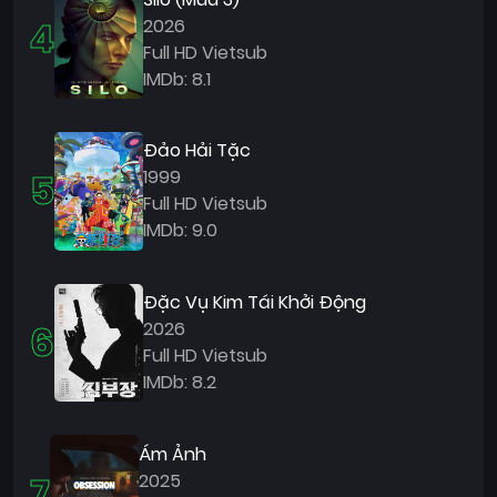
4
2026
Full HD Vietsub
IMDb: 8.1
Đảo Hải Tặc
5
1999
Full HD Vietsub
IMDb: 9.0
Đặc Vụ Kim Tái Khởi Động
6
2026
Full HD Vietsub
IMDb: 8.2
Ám Ảnh
7
2025