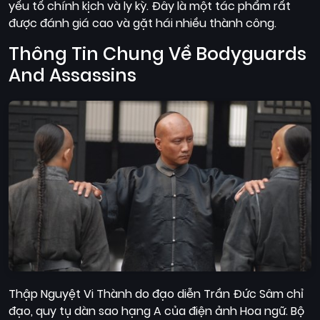
yếu tố chính kịch và ly kỳ. Đây là một tác phẩm rất
Quốc
được đánh giá cao và gặt hái nhiều thành công.
Gia
Thông Tin Chung Về Bodyguards
Blog
And Assassins
Bộ
sưu
tập
Thập Nguyệt Vi Thành do đạo diễn Trần Đức Sâm chỉ
đạo, quy tụ dàn sao hạng A của điện ảnh Hoa ngữ. Bộ