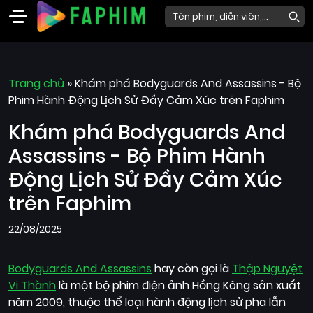
Faphim
Trang chủ
Phim
»
Khám phá Bodyguards And Assassins - Bộ
Phim Hành Động Lịch Sử Đầy Cảm Xúc trên Faphim
Mới
Khám phá Bodyguards And
Phim
Lẻ
Assassins - Bộ Phim Hành
Phim
Động Lịch Sử Đầy Cảm Xúc
Bộ
trên Faphim
Phim
22/08/2025
Chiếu
Rạp
Bodyguards And Assassins
hay còn gọi là
Thập Nguyệt
Thể
Vi Thành
là một bộ phim điện ảnh Hồng Kông sản xuất
loại
năm 2009, thuộc thể loại hành động lịch sử pha lẫn