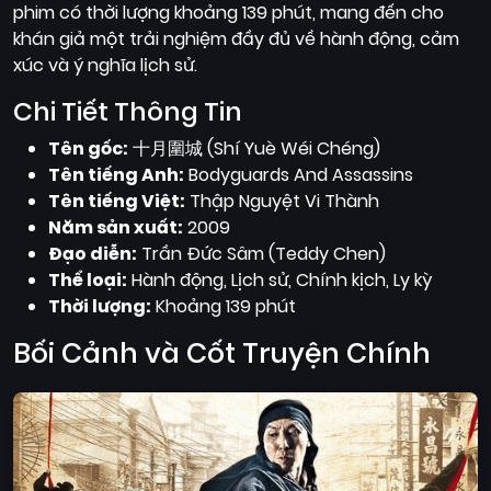
phim có thời lượng khoảng 139 phút, mang đến cho
khán giả một trải nghiệm đầy đủ về hành động, cảm
xúc và ý nghĩa lịch sử.
Chi Tiết Thông Tin
Tên gốc:
十月圍城 (Shí Yuè Wéi Chéng)
Tên tiếng Anh:
Bodyguards And Assassins
Tên tiếng Việt:
Thập Nguyệt Vi Thành
Năm sản xuất:
2009
Đạo diễn:
Trần Đức Sâm (Teddy Chen)
Thể loại:
Hành động, Lịch sử, Chính kịch, Ly kỳ
Thời lượng:
Khoảng 139 phút
Bối Cảnh và Cốt Truyện Chính