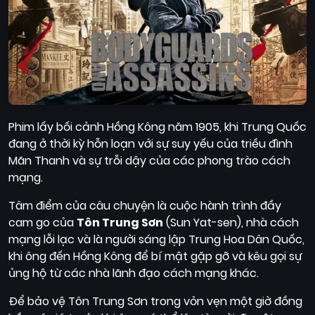
Phim lấy bối cảnh Hồng Kông năm 1905, khi Trung Quốc
đang ở thời kỳ hỗn loạn với sự suy yếu của triều đình
Mãn Thanh và sự trỗi dậy của các phong trào cách
mạng.
Tâm điểm của câu chuyện là cuộc hành trình đầy
cam go của
Tôn Trung Sơn
(Sun Yat-sen), nhà cách
mạng lỗi lạc và là người sáng lập Trung Hoa Dân Quốc,
khi ông đến Hồng Kông để bí mật gặp gỡ và kêu gọi sự
ủng hộ từ các nhà lãnh đạo cách mạng khác.
Để bảo vệ Tôn Trung Sơn trong vỏn vẹn một giờ đồng