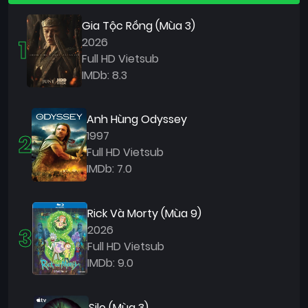
Gia Tộc Rồng (Mùa 3)
1
2026
Full HD Vietsub
IMDb: 8.3
Anh Hùng Odyssey
2
1997
Full HD Vietsub
IMDb: 7.0
Rick Và Morty (Mùa 9)
3
2026
Full HD Vietsub
IMDb: 9.0
Silo (Mùa 3)