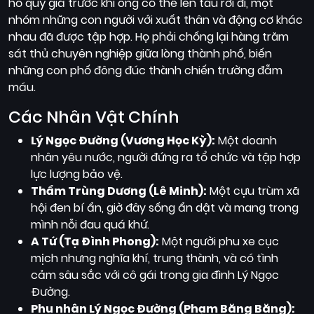
hồ quý giá trước khi ông có thể lên tàu rời đi, một
nhóm những con người với xuất thân và động cơ khác
nhau đã được tập hợp. Họ phải chống lại hàng trăm
sát thủ chuyên nghiệp giữa lòng thành phố, biến
những con phố đông đúc thành chiến trường đẫm
máu.
Các Nhân Vật Chính
Lý Ngọc Đường (Vương Học Kỳ):
Một doanh
nhân yêu nước, người đứng ra tổ chức và tập hợp
lực lượng bảo vệ.
Thẩm Trùng Dương (Lê Minh):
Một cựu trùm xã
hội đen bí ẩn, giờ đây sống ẩn dật và mang trong
mình nỗi đau quá khứ.
A Tứ (Tạ Đình Phong):
Một người phu xe cục
mịch nhưng nghĩa khí, trung thành, và có tình
cảm sâu sắc với cô gái trong gia đình Lý Ngọc
Đường.
Phu nhân Lý Ngọc Đường (Phạm Băng Băng):