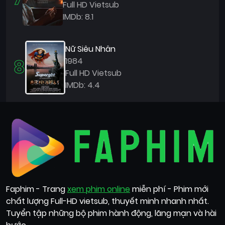
Full HD Vietsub
IMDb: 8.1
Nữ Siêu Nhân
8
1984
Full HD Vietsub
IMDb: 4.4
Faphim - Trang
xem phim online
miễn phí - Phim mới
chất lượng Full-HD vietsub, thuyết minh nhanh nhất.
Tuyển tập những bộ phim hành động, lãng mạn và hài