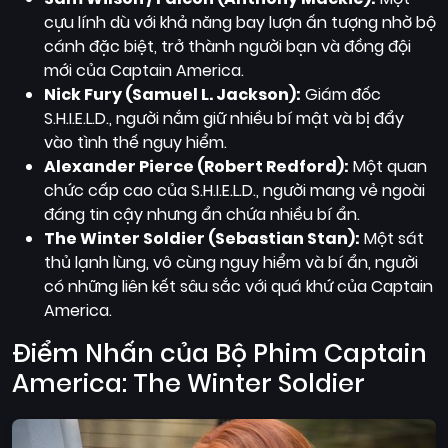
cựu lính dù với khả năng bay lượn ấn tượng nhờ bộ
cánh đặc biệt, trở thành người bạn và đồng đội
mới của Captain America.
Nick Fury (Samuel L. Jackson):
Giám đốc
S.H.I.E.L.D., người nắm giữ nhiều bí mật và bị đẩy
vào tình thế nguy hiểm.
Alexander Pierce (Robert Redford):
Một quan
chức cấp cao của S.H.I.E.L.D., người mang vẻ ngoài
đáng tin cậy nhưng ẩn chứa nhiều bí ẩn.
The Winter Soldier (Sebastian Stan):
Một sát
thủ lạnh lùng, vô cùng nguy hiểm và bí ẩn, người
có những liên kết sâu sắc với quá khứ của Captain
America.
Điểm Nhấn của Bộ Phim Captain
America: The Winter Soldier