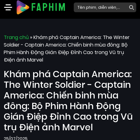
Faphim
Trang chủ
Phim
»
Khám phá Captain America: The Winter
Soldier - Captain America: Chiến binh mùa đông: Bộ
Mới
Phim Hành Động Gián Điệp Đỉnh Cao trong Vũ trụ
Phim
Điện ảnh Marvel
Lẻ
Khám phá Captain America:
Phim
The Winter Soldier - Captain
Bộ
America: Chiến binh mùa
Phim
đông: Bộ Phim Hành Động
Chiếu
Rạp
Gián Điệp Đỉnh Cao trong Vũ
trụ Điện ảnh Marvel
Thể
loại
25/07/2025