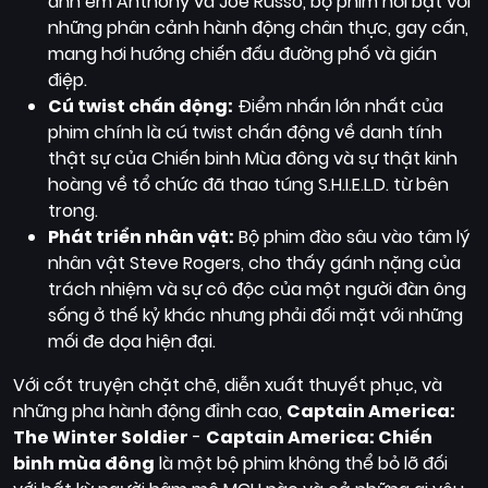
anh em Anthony và Joe Russo, bộ phim nổi bật với
những phân cảnh hành động chân thực, gay cấn,
mang hơi hướng chiến đấu đường phố và gián
điệp.
Cú twist chấn động:
Điểm nhấn lớn nhất của
phim chính là cú twist chấn động về danh tính
thật sự của Chiến binh Mùa đông và sự thật kinh
hoàng về tổ chức đã thao túng S.H.I.E.L.D. từ bên
trong.
Phát triển nhân vật:
Bộ phim đào sâu vào tâm lý
nhân vật Steve Rogers, cho thấy gánh nặng của
trách nhiệm và sự cô độc của một người đàn ông
sống ở thế kỷ khác nhưng phải đối mặt với những
mối đe dọa hiện đại.
Với cốt truyện chặt chẽ, diễn xuất thuyết phục, và
những pha hành động đỉnh cao,
Captain America:
The Winter Soldier
-
Captain America: Chiến
binh mùa đông
là một bộ phim không thể bỏ lỡ đối