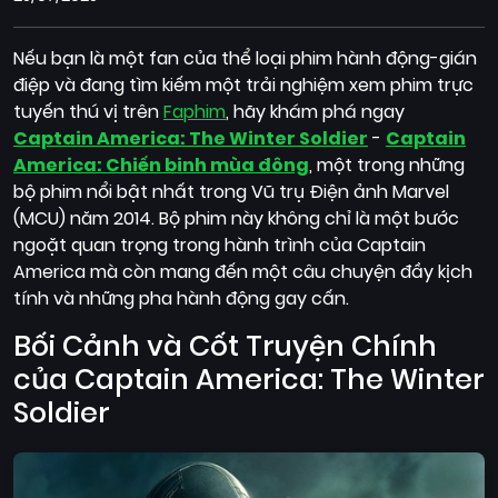
Quốc
Gia
Nếu bạn là một fan của thể loại phim hành động-gián
điệp và đang tìm kiếm một trải nghiệm xem phim trực
Blog
tuyến thú vị trên
Faphim
, hãy khám phá ngay
Bộ
Captain America: The Winter Soldier
-
Captain
sưu
America: Chiến binh mùa đông
, một trong những
tập
bộ phim nổi bật nhất trong Vũ trụ Điện ảnh Marvel
(MCU) năm 2014. Bộ phim này không chỉ là một bước
ngoặt quan trọng trong hành trình của Captain
America mà còn mang đến một câu chuyện đầy kịch
tính và những pha hành động gay cấn.
Bối Cảnh và Cốt Truyện Chính
của Captain America: The Winter
Soldier