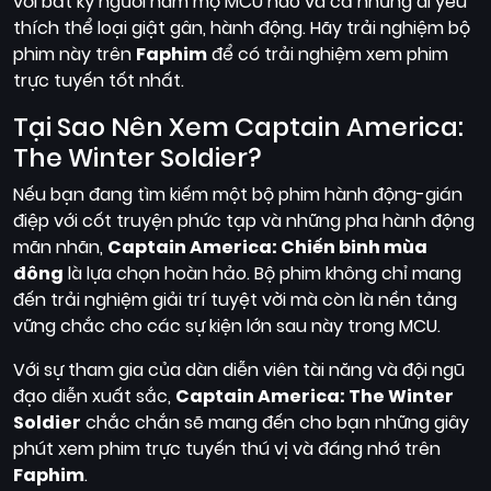
với bất kỳ người hâm mộ MCU nào và cả những ai yêu
thích thể loại giật gân, hành động. Hãy trải nghiệm bộ
phim này trên
Faphim
để có trải nghiệm xem phim
trực tuyến tốt nhất.
Tại Sao Nên Xem Captain America:
The Winter Soldier?
Nếu bạn đang tìm kiếm một bộ phim hành động-gián
điệp với cốt truyện phức tạp và những pha hành động
mãn nhãn,
Captain America: Chiến binh mùa
đông
là lựa chọn hoàn hảo. Bộ phim không chỉ mang
đến trải nghiệm giải trí tuyệt vời mà còn là nền tảng
vững chắc cho các sự kiện lớn sau này trong MCU.
Với sự tham gia của dàn diễn viên tài năng và đội ngũ
đạo diễn xuất sắc,
Captain America: The Winter
Soldier
chắc chắn sẽ mang đến cho bạn những giây
phút xem phim trực tuyến thú vị và đáng nhớ trên
Faphim
.