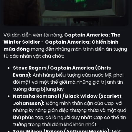
Với dàn diễn viên tài năng,
Captain America: The
Winter Soldier
-
Captain America: Chiến binh
mùa đông
mang đến những màn trình diễn ấn tượng
từ các nhân vật chủ chốt:
Steve Rogers / Captain America (Chris
Evans):
Anh hùng biểu tượng của nước Mỹ, phải
đối mặt với một thế giới mà những giá trị anh tin
tưởng đang bị lung lay.
Natasha Romanoff / Black Widow (Scarlett
Johansson):
Đồng minh thân cận của Cap, với
những kỹ năng gián điệp thượng thừa và một quá
khứ phức tạp, cô là người duy nhất Cap có thể tin
tưởng trong thời điểm khó khăn nhất.
Sam Wilson / Falcon (Anthony Mackie):
Một