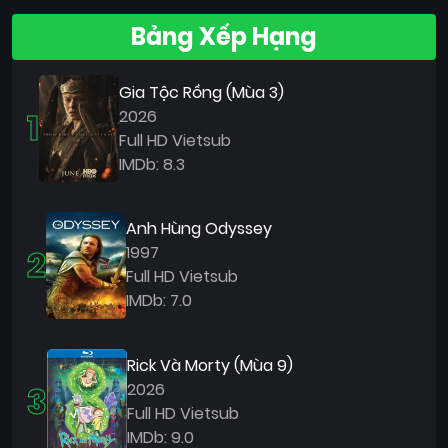
Bảng Xếp Hạng
Gia Tộc Rồng (Mùa 3)
1
2026
Full HD Vietsub
IMDb: 8.3
Anh Hùng Odyssey
2
1997
Full HD Vietsub
IMDb: 7.0
Rick Và Morty (Mùa 9)
3
2026
Full HD Vietsub
IMDb: 9.0