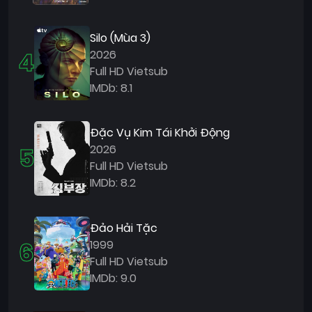
Silo (Mùa 3)
4
2026
Full HD Vietsub
IMDb: 8.1
Đặc Vụ Kim Tái Khởi Động
5
2026
Full HD Vietsub
IMDb: 8.2
Đảo Hải Tặc
6
1999
Full HD Vietsub
IMDb: 9.0