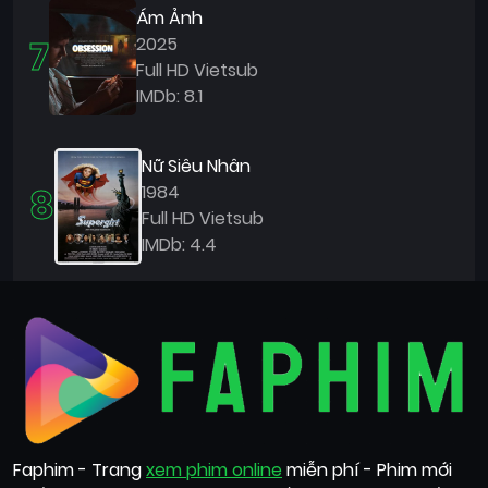
Ám Ảnh
7
2025
Full HD Vietsub
IMDb: 8.1
Nữ Siêu Nhân
8
1984
Full HD Vietsub
IMDb: 4.4
Faphim - Trang
xem phim online
miễn phí - Phim mới