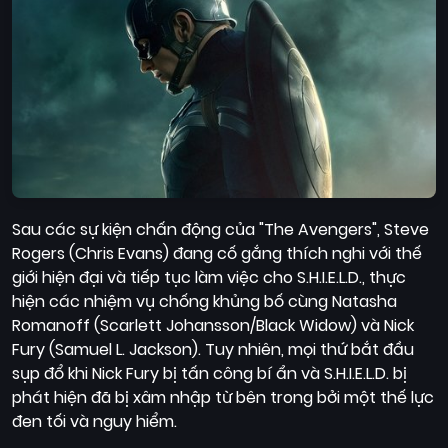
Sau các sự kiện chấn động của "The Avengers", Steve
Rogers (Chris Evans) đang cố gắng thích nghi với thế
giới hiện đại và tiếp tục làm việc cho S.H.I.E.L.D., thực
hiện các nhiệm vụ chống khủng bố cùng Natasha
Romanoff (Scarlett Johansson/Black Widow) và Nick
Fury (Samuel L. Jackson). Tuy nhiên, mọi thứ bắt đầu
sụp đổ khi Nick Fury bị tấn công bí ẩn và S.H.I.E.L.D. bị
phát hiện đã bị xâm nhập từ bên trong bởi một thế lực
đen tối và nguy hiểm.