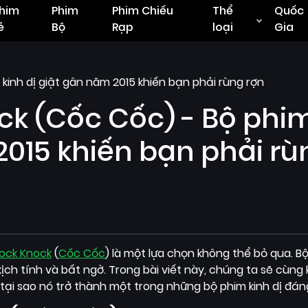
him
Phim
Phim Chiếu
Thể
Quốc
ẻ
Bộ
Rạp
loại
Gia
inh dị giật gân năm 2015 khiến bạn phải rùng rợn
k (Cốc Cốc) - Bộ phi
2015 khiến bạn phải rù
ock Knock
(
Cốc Cốc
) là một lựa chọn không thể bỏ qua. B
ịch tính và bất ngờ. Trong bài viết này, chúng ta sẽ cùn
tại sao nó trở thành một trong những bộ phim kinh dị đá