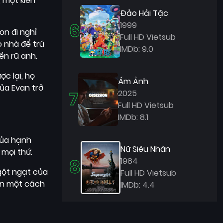
 một kiến
Đảo Hải Tặc
6
1999
on đi nghỉ
Full HD Vietsub
o nhà để trú
IMDb: 9.0
ến rũ anh.
c lại, họ
Ám Ảnh
ủa Evan trở
7
2025
Full HD Vietsub
IMDb: 8.1
của hạnh
Nữ Siêu Nhân
 mọi thứ.
8
1984
ngột ngạt của
Full HD Vietsub
ện một cách
IMDb: 4.4