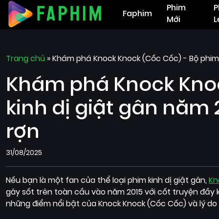
Phim
P
Faphim
Mới
L
Trang chủ
»
Khám phá Knock Knock (Cốc Cốc) - Bộ phim k
Khám phá Knock Knoc
kinh dị giật gân năm 
rợn
31/08/2025
Nếu bạn là một fan của thể loại phim kinh dị giật gân,
Kn
gây sốt trên toàn cầu vào năm 2015 với cốt truyện đầy k
những điểm nổi bật của Knock Knock (Cốc Cốc) và lý do 