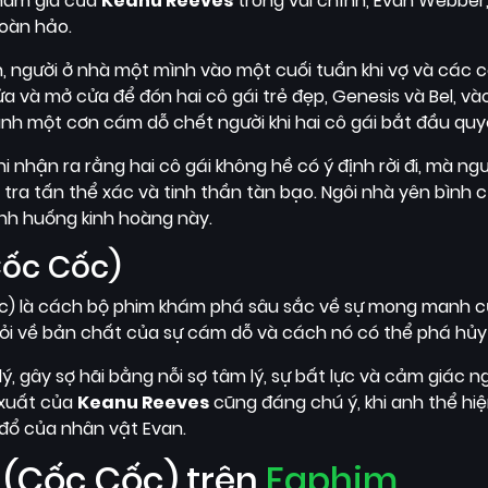
tham gia của
Keanu Reeves
trong vai chính, Evan Webber,
hoàn hảo.
 người ở nhà một mình vào một cuối tuần khi vợ và các c
và mở cửa để đón hai cô gái trẻ đẹp, Genesis và Bel, và
nh một cơn cám dỗ chết người khi hai cô gái bắt đầu quy
hận ra rằng hai cô gái không hề có ý định rời đi, mà ngượ
ra tấn thể xác và tinh thần tàn bạo. Ngôi nhà yên bình c
ình huống kinh hoàng này.
Cốc Cốc)
ốc) là cách bộ phim khám phá sâu sắc về sự mong manh 
 hỏi về bản chất của sự cám dỗ và cách nó có thể phá hủy
ý, gây sợ hãi bằng nỗi sợ tâm lý, sự bất lực và cảm giác 
n xuất của
Keanu Reeves
cũng đáng chú ý, khi anh thể hi
đổ của nhân vật Evan.
 (Cốc Cốc) trên
Faphim