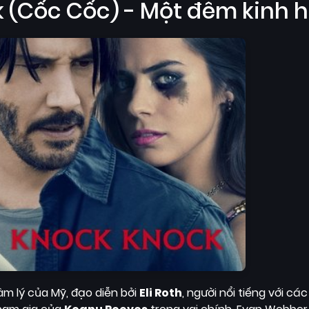
 (Cốc Cốc) - Một đêm kinh 
âm lý của Mỹ, đạo diễn bởi
Eli Roth
, người nổi tiếng với cá