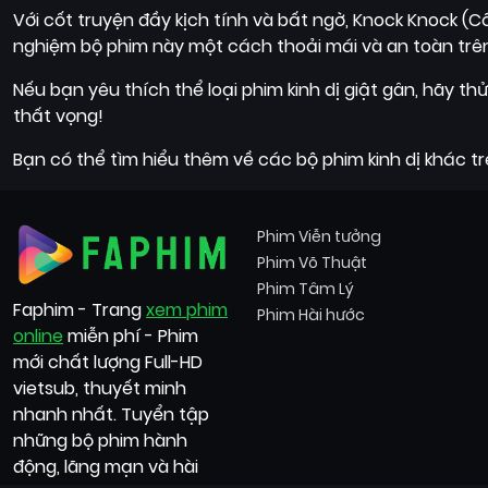
Với cốt truyện đầy kịch tính và bất ngờ, Knock Knock (C
nghiệm bộ phim này một cách thoải mái và an toàn trên 
Nếu bạn yêu thích thể loại phim kinh dị giật gân, hãy 
thất vọng!
Bạn có thể tìm hiểu thêm về các bộ phim kinh dị khác t
Phim Viễn tưởng
Phim Võ Thuật
Phim Tâm Lý
Faphim - Trang
xem phim
Phim Hài hước
online
miễn phí - Phim
mới chất lượng Full-HD
vietsub, thuyết minh
nhanh nhất. Tuyển tập
những bộ phim hành
động, lãng mạn và hài