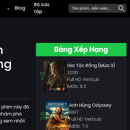
Bộ sưu
Blog
tập
m
Bảng Xếp Hạng
ng
Gia Tộc Rồng (Mùa 3)
1
2026
Full HD Vietsub
IMDb: 8.3
Anh Hùng Odyssey
ộ phim này đã
2
1997
g khám phá
Full HD Vietsub
ng xem nhất.
IMDb: 7.0