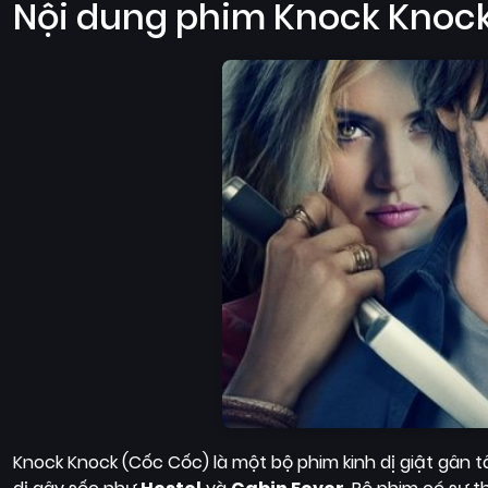
Nội dung phim Knock Knock
Knock Knock (Cốc Cốc) là một bộ phim kinh dị giật gân t