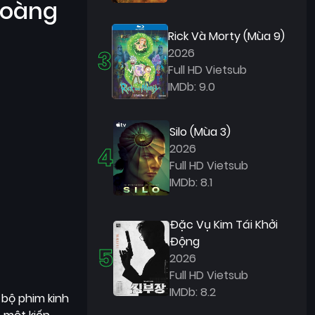
hoàng
Rick Và Morty (Mùa 9)
3
2026
Full HD Vietsub
IMDb: 9.0
Silo (Mùa 3)
4
2026
Full HD Vietsub
IMDb: 8.1
Đặc Vụ Kim Tái Khởi
Động
5
2026
Full HD Vietsub
IMDb: 8.2
c bộ phim kinh