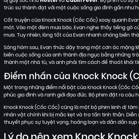
dị gây sốc như
Hostel
và
Cabin Fever
. Bộ phim có sự 
trúc sư thành đạt với một cuộc sống gia đình gần như 
Cốt truyện của Knock Knock (Cốc Cốc) xoay quanh Evan,
mát. Vào một đêm mưa bão, Evan nghe thấy tiếng gõ cửa 
mưa. Tuy nhiên, lòng tốt của Evan nhanh chóng biến thà
Sáng hôm sau, Evan thức dậy trong một cơn ác mộng khi n
biến cuộc sống của anh thành địa ngục bằng những trò t
thành một nhà tù, và anh phải tìm cách để thoát khỏi t
Điểm nhấn của Knock Knock (
Một trong những điểm nổi bật của Knock Knock (Cốc C
phúc gia đình và ranh giới đạo đức. Bộ phim đặt ra câu
Knock Knock (Cốc Cốc) cũng là một bộ phim kinh dị tâm l
nhân vật chính khi bị mắc kẹt và tra tấn tinh thần. Diễ
thuyết phục sự tuyệt vọng, hoảng loạn và dần dần sụp 
Lý do nên xem Knock Knock