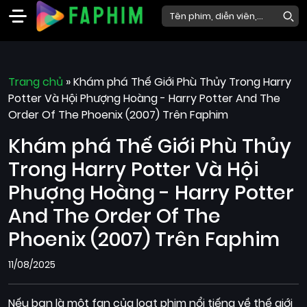
Faphim
Trang chủ
Phim
»
Khám phá Thế Giới Phù Thủy Trong Harry
Potter Và Hội Phượng Hoàng - Harry Potter And The
Mới
Order Of The Phoenix (2007) Trên Faphim
Phim
Khám phá Thế Giới Phù Thủy
Lẻ
Trong Harry Potter Và Hội
Phim
Bộ
Phượng Hoàng - Harry Potter
And The Order Of The
Phim
Chiếu
Phoenix (2007) Trên Faphim
Rạp
11/08/2025
Thể
loại
Nếu bạn là một fan của loạt phim nổi tiếng về thế giới