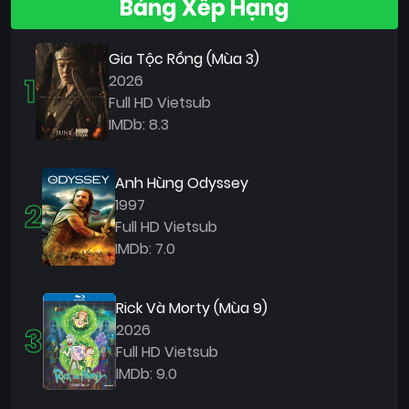
Bảng Xếp Hạng
Gia Tộc Rồng (Mùa 3)
1
2026
Full HD Vietsub
IMDb: 8.3
Anh Hùng Odyssey
2
1997
Full HD Vietsub
IMDb: 7.0
Rick Và Morty (Mùa 9)
3
2026
Full HD Vietsub
IMDb: 9.0