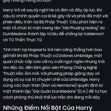
gây hoang mang dư luận.
Harry trở về sau kỳ nghỉ hè cô đơn và đầy áp lực, khi
cậu bị chính quyền coi là kẻ gây rối và phải đối mặt với
phiên điều trần tại Bộ Pháp Thuật. Cậu phát hiện ra
một tổ chức bí mật mang tên "Hội Phượng Hoàng" do
Dumbledore thành lập từ lâu để chống lại Voldemort
và Tử Thần Thực Tử.
Tình hình tại Hogwarts trở nên căng thẳng hơn bao
giờ hết khi Bộ Pháp Thuật cử Dolores Umbridge, một
quan chức cấp cao với nụ cười ngọt ngào nhưng trái
tim độc ác, đến làm giáo viên Phòng Chống Nghệ
Thuật Hắc Ám mới. Với phương pháp giảng dạy vô
dụng và sự cai trị chuyên chế của Umbridge, Harry
cùng các bạn thân (Ron và Hermione) quyết định bí
mật thành lập "Đội Quân Dumbledore" (D.A.) để tự học
cách phòng thủ khỏi thế lực hắc ám đang trỗi dậy.
Những Điểm Nổi Bật Của Harry