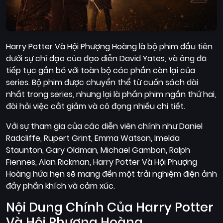
Harry Potter Và Hội Phượng Hoàng là bộ phim đầu tiên
dưới sự chỉ đạo của đạo diễn David Yates, và ông đã
tiếp tục gắn bó với toàn bộ các phần còn lại của
series. Bộ phim được chuyển thể từ cuốn sách dài
nhất trong series, nhưng lại là phần phim ngắn thứ hai,
đòi hỏi việc cắt giảm và cô đọng nhiều chi tiết.
Với sự tham gia của các diễn viên chính như Daniel
Radcliffe, Rupert Grint, Emma Watson, Imelda
Staunton, Gary Oldman, Michael Gambon, Ralph
Fiennes, Alan Rickman, Harry Potter Và Hội Phượng
Hoàng hứa hẹn sẽ mang đến một trải nghiệm điện ảnh
đầy phấn khích và cảm xúc.
Nội Dung Chính Của Harry Potter
Và Hội Phượng Hoàng