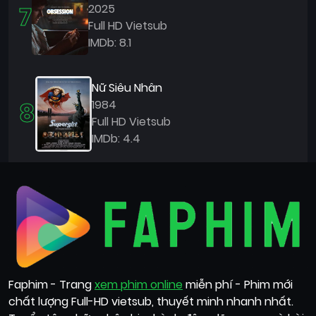
7
2025
Full HD Vietsub
IMDb: 8.1
Nữ Siêu Nhân
8
1984
Full HD Vietsub
IMDb: 4.4
Faphim - Trang
xem phim online
miễn phí - Phim mới
chất lượng Full-HD vietsub, thuyết minh nhanh nhất.