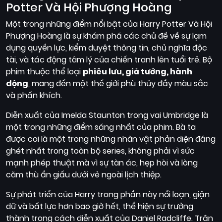
Potter Và Hội Phượng Hoàng
Một trong những điểm nổi bật của Harry Potter Và Hội
Phượng Hoàng là sự khám phá các chủ đề về sự lạm
dụng quyền lực, kiểm duyệt thông tin, chủ nghĩa độc
tài, và tác động tâm lý của chiến tranh lên tuổi trẻ. Bộ
phim thuộc thể loại
phiêu lưu, giả tưởng, hành
động
, mang đến một thế giới phù thủy đầy màu sắc
và phấn khích.
Diễn xuất của Imelda Staunton trong vai Umbridge là
một trong những điểm sáng nhất của phim. Bà ta
được coi là một trong những nhân vật phản diện đáng
ghét nhất trong toàn bộ series, không phải vì sức
mạnh phép thuật mà vì sự tàn ác, hẹp hòi và lòng
căm thù ẩn giấu dưới vẻ ngoài lịch thiệp.
Sự phát triển của Harry trong phần này nổi loạn, giận
dữ và bất lực hơn bao giờ hết, thể hiện sự trưởng
thành trong cách diễn xuất của Daniel Radcliffe. Trận