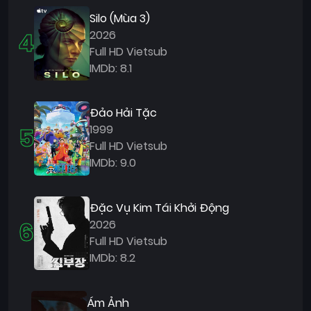
Silo (Mùa 3)
4
2026
Full HD Vietsub
IMDb: 8.1
Đảo Hải Tặc
5
1999
Full HD Vietsub
IMDb: 9.0
Đặc Vụ Kim Tái Khởi Động
6
2026
Full HD Vietsub
IMDb: 8.2
Ám Ảnh