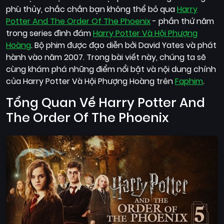
Quốc
phù thủy, chắc chắn bạn không thể bỏ qua
Harry
Gia
Potter And The Order Of The Phoenix
- phần thứ năm
trong series đình đám
Harry Potter Và Hội Phượng
Blog
Hoàng
. Bộ phim được đạo diễn bởi David Yates và phát
hành vào năm 2007. Trong bài viết này, chúng ta sẽ
Bộ
cùng khám phá những điểm nổi bật và nội dung chính
sưu
của Harry Potter Và Hội Phượng Hoàng trên
Faphim
.
tập
Tổng Quan Về Harry Potter And
The Order Of The Phoenix