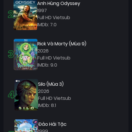
Anh Hùng Odyssey
2
1997
Full HD Vietsub
IMDb: 7.0
Rick Và Morty (Mùa 9)
3
2026
Full HD Vietsub
IMDb: 9.0
Silo (Mùa 3)
4
2026
Full HD Vietsub
IMDb: 8.1
Đảo Hải Tặc
1999