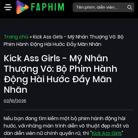
Faphim
Trang chủ
Phim
»
Kick Ass Girls - Mỹ Nhân Thượng Võ: Bộ
Phim Hành Động Hài Hước Đầy Mãn Nhãn
Mới
Kick Ass Girls - Mỹ Nhân
Phim
Lẻ
Thượng Võ: Bộ Phim Hành
Phim
Động Hài Hước Đầy Mãn
Bộ
Nhãn
Phim
02/10/2025
Chiếu
Rạp
Nếu bạn đang tìm kiếm một bộ phim hành động hài
Thể
hước, với những màn trình diễn võ thuật đẹp mắt và
loại
dàn diễn viên nữ chính quyến rũ, thì "
Kick Ass Girls
"