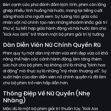
Bên cạnh các pha đánh đấm kịch tính, phim còn lồng
ghép nhiều tình huống hài hước, mang lại tiếng cười
sảng khoái cho người xem. Sự tương tác giữa các
nhân vật nữ chính tạo nên những khoảnh khắc giải trí
thú vị. Sự kết hợp giữa hành động và hài hước làm cho
"Kick Ass Girls" trở thành một bộ phim giải trí lý tưởng.
Dàn Diễn Viên Nữ Chính Quyến Rũ
Phim quy tụ một dàn mỹ nhân vừa xinh đẹp vừa có khả
năng thể hiện các cảnh hành động, làm tăng thêm
sức hút cho bộ phim. Họ không chỉ là những "bình hoa
di động" mà thực sự là những "mỹ nhân thượng võ". Sự
xuất hiện của dàn diễn viên nữ chính quyến rũ đã làm
cho bộ phim trở nên hấp dẫn hơn.
Thông Điệp Về Nữ Quyền (Nhẹ
Nhàng)
Mặc dù là một bộ phim giải trí thuần túy, "Kick Ass