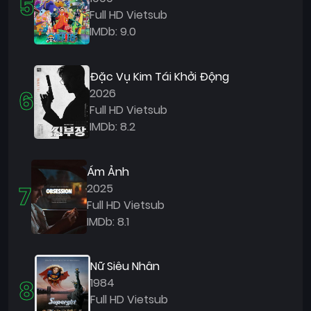
5
Full HD Vietsub
IMDb: 9.0
Đặc Vụ Kim Tái Khởi Động
6
2026
Full HD Vietsub
IMDb: 8.2
Ám Ảnh
7
2025
Full HD Vietsub
IMDb: 8.1
Nữ Siêu Nhân
8
1984
Full HD Vietsub