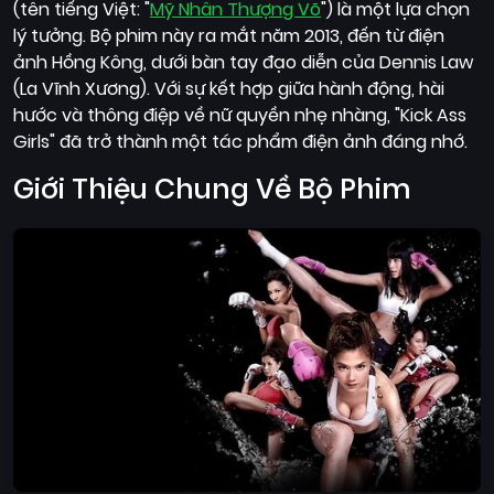
(tên tiếng Việt: "
Mỹ Nhân Thượng Võ
") là một lựa chọn
Quốc
lý tưởng. Bộ phim này ra mắt năm 2013, đến từ điện
Gia
ảnh Hồng Kông, dưới bàn tay đạo diễn của Dennis Law
Blog
(La Vĩnh Xương). Với sự kết hợp giữa hành động, hài
hước và thông điệp về nữ quyền nhẹ nhàng, "Kick Ass
Bộ
Girls" đã trở thành một tác phẩm điện ảnh đáng nhớ.
sưu
Giới Thiệu Chung Về Bộ Phim
tập