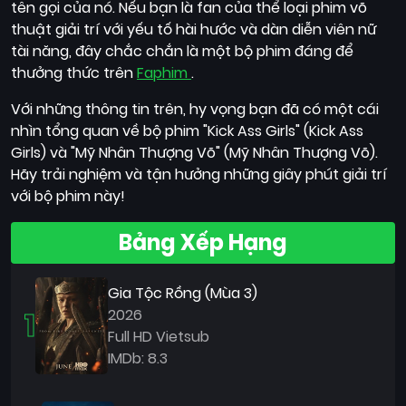
tên gọi của nó. Nếu bạn là fan của thể loại phim võ
thuật giải trí với yếu tố hài hước và dàn diễn viên nữ
tài năng, đây chắc chắn là một bộ phim đáng để
thưởng thức trên
Faphim
.
Với những thông tin trên, hy vọng bạn đã có một cái
nhìn tổng quan về bộ phim "Kick Ass Girls" (Kick Ass
Girls) và "Mỹ Nhân Thượng Võ" (Mỹ Nhân Thượng Võ).
Hãy trải nghiệm và tận hưởng những giây phút giải trí
với bộ phim này!
Bảng Xếp Hạng
Gia Tộc Rồng (Mùa 3)
1
2026
Full HD Vietsub
IMDb: 8.3