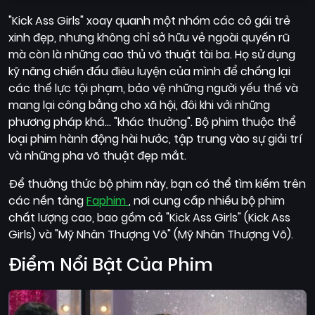
"Kick Ass Girls" xoay quanh một nhóm các cô gái trẻ
xinh đẹp, nhưng không chỉ sở hữu vẻ ngoài quyến rũ
mà còn là những cao thủ võ thuật tài ba. Họ sử dụng
kỹ năng chiến đấu điêu luyện của mình để chống lại
các thế lực tội phạm, bảo vệ những người yếu thế và
mang lại công bằng cho xã hội, đôi khi với những
phương pháp khá... "khác thường". Bộ phim thuộc thể
loại phim hành động hài hước, tập trung vào sự giải trí
và những pha võ thuật đẹp mắt.
Để thưởng thức bộ phim này, bạn có thể tìm kiếm trên
các nền tảng
Faphim
, nơi cung cấp nhiều bộ phim
chất lượng cao, bao gồm cả "Kick Ass Girls" (Kick Ass
Girls) và "Mỹ Nhân Thượng Võ" (Mỹ Nhân Thượng Võ).
Điểm Nổi Bật Của Phim