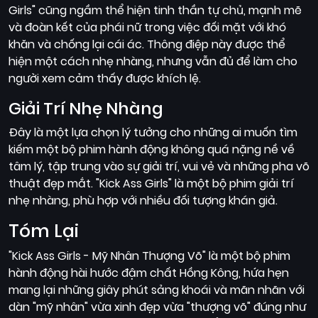
Girls" cũng ngầm thể hiện tinh thần tự chủ, mạnh mẽ
và đoàn kết của phái nữ trong việc đối mặt với khó
khăn và chống lại cái ác. Thông điệp này được thể
hiện một cách nhẹ nhàng, nhưng vẫn đủ để làm cho
người xem cảm thấy được khích lệ.
Giải Trí Nhẹ Nhàng
Đây là một lựa chọn lý tưởng cho những ai muốn tìm
kiếm một bộ phim hành động không quá nặng nề về
tâm lý, tập trung vào sự giải trí, vui vẻ và những pha võ
thuật đẹp mắt. "Kick Ass Girls" là một bộ phim giải trí
nhẹ nhàng, phù hợp với nhiều đối tượng khán giả.
Tóm Lại
"Kick Ass Girls - Mỹ Nhân Thượng Võ" là một bộ phim
hành động hài hước đậm chất Hồng Kông, hứa hẹn
mang lại những giây phút sảng khoái và mãn nhãn với
dàn "mỹ nhân" vừa xinh đẹp vừa "thượng võ" đúng như