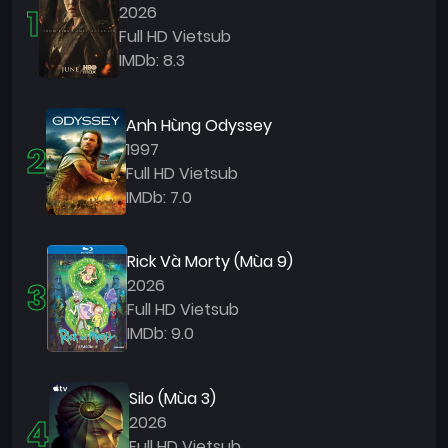
1
2026
Full HD Vietsub
IMDb: 8.3
Anh Hùng Odyssey
2
1997
Full HD Vietsub
IMDb: 7.0
Rick Và Morty (Mùa 9)
3
2026
Full HD Vietsub
IMDb: 9.0
Silo (Mùa 3)
4
2026
Full HD Vietsub