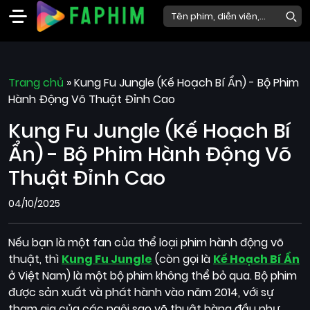
Faphim
Trang chủ
Phim
»
Kung Fu Jungle (Kế Hoạch Bí Ẩn) - Bộ Phim
Hành Động Võ Thuật Đỉnh Cao
Mới
Kung Fu Jungle (Kế Hoạch Bí
Phim
Lẻ
Ẩn) - Bộ Phim Hành Động Võ
Phim
Thuật Đỉnh Cao
Bộ
04/10/2025
Phim
Chiếu
Nếu bạn là một fan của thể loại phim hành động võ
Rạp
thuật, thì
Kung Fu Jungle
(còn gọi là
Kế Hoạch Bí Ẩn
ở Việt Nam) là một bộ phim không thể bỏ qua. Bộ phim
Thể
được sản xuất và phát hành vào năm 2014, với sự
loại
tham gia của các ngôi sao võ thuật hàng đầu như