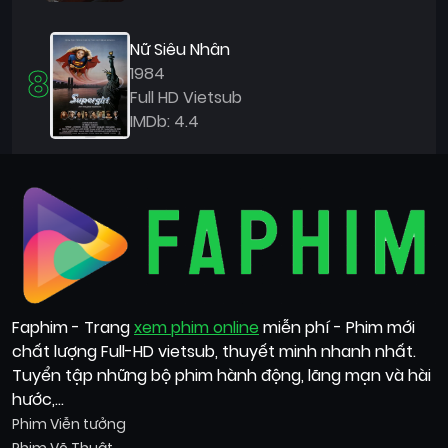
Nữ Siêu Nhân
8
1984
Full HD Vietsub
IMDb: 4.4
Faphim - Trang
xem phim online
miễn phí - Phim mới
chất lượng Full-HD vietsub, thuyết minh nhanh nhất.
Tuyển tập những bộ phim hành động, lãng mạn và hài
hước,...
Phim Viễn tưởng