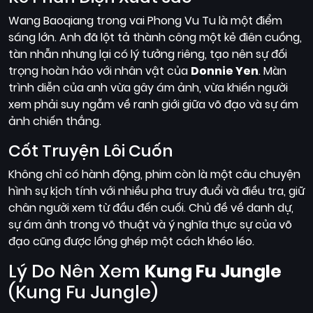
Wang Baoqiang trong vai Phong Vu Tu là một điểm
sáng lớn. Anh đã lột tả thành công một kẻ điên cuồng,
tàn nhẫn nhưng lại có lý tưởng riêng, tạo nên sự đối
trọng hoàn hảo với nhân vật của
Donnie Yen
. Màn
trình diễn của anh vừa gây ám ảnh, vừa khiến người
xem phải suy ngẫm về ranh giới giữa võ đạo và sự ám
ảnh chiến thắng.
Cốt Truyện Lôi Cuốn
Không chỉ có hành động, phim còn là một câu chuyện
hình sự kịch tính với nhiều pha truy đuổi và điều tra, giữ
chân người xem từ đầu đến cuối. Chủ đề về danh dự,
sự ám ảnh trong võ thuật và ý nghĩa thực sự của võ
đạo cũng được lồng ghép một cách khéo léo.
Lý Do Nên Xem
Kung Fu Jungle
(Kung Fu Jungle)