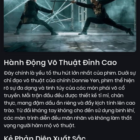
Hành Động Võ Thuật Đỉnh Cao
Đây chính là yếu tố thu hút lớn nhất của phim. Dưới sự
chỉ đạo võ thuật của chính Donnie Yen, phim thể hiện
rõ sự đa dạng và tinh túy của các môn phái võ cổ
truyền. Mỗi trận đấu đều được thiết kế tỉ mỉ, chân
thực, mang đậm dấu ấn riêng và đẩy kịch tính lên cao
trào. Từ đối kháng tay không cho đến sử dụng binh khí,
các màn trình diễn đều mãn nhãn và không làm thất
vọng người hâm mộ võ thuật.
Kẻ Phản Diện Xuất Sắc