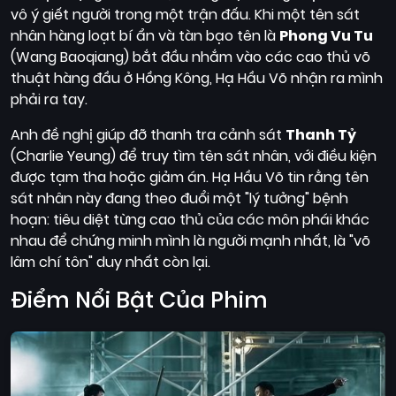
vô ý giết người trong một trận đấu. Khi một tên sát
nhân hàng loạt bí ẩn và tàn bạo tên là
Phong Vu Tu
(Wang Baoqiang) bắt đầu nhắm vào các cao thủ võ
thuật hàng đầu ở Hồng Kông, Hạ Hầu Võ nhận ra mình
phải ra tay.
Anh đề nghị giúp đỡ thanh tra cảnh sát
Thanh Tỷ
(Charlie Yeung) để truy tìm tên sát nhân, với điều kiện
được tạm tha hoặc giảm án. Hạ Hầu Võ tin rằng tên
sát nhân này đang theo đuổi một "lý tưởng" bệnh
hoạn: tiêu diệt từng cao thủ của các môn phái khác
nhau để chứng minh mình là người mạnh nhất, là "võ
lâm chí tôn" duy nhất còn lại.
Điểm Nổi Bật Của Phim