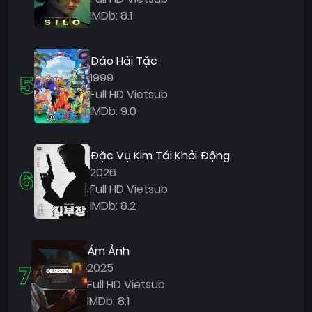
IMDb: 8.1
Đảo Hải Tặc
5
1999
Full HD Vietsub
IMDb: 9.0
Đặc Vụ Kim Tái Khởi Động
6
2026
Full HD Vietsub
IMDb: 8.2
Ám Ảnh
7
2025
Full HD Vietsub
IMDb: 8.1