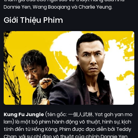
Quốc
Donnie Yen, Wang Baoqiang và Charlie Yeung.
Gia
Giới Thiệu Phim
Blog
Bộ
sưu
tập
Kung Fu Jungle
(tên gốc: 一個人武林, Yat goh yan mo
lam) là một bộ phim hành động võ thuật, hình sự, kịch
tính đến từ Hồng Kông. Phim được đạo diễn bởi Teddy
Chan, với sự chỉ đạo võ thuật của chính Donnie Yen.