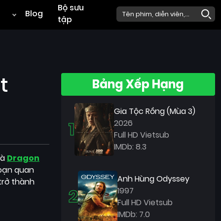
Bộ sưu
Blog
tập
t
Bảng Xếp Hạng
Gia Tộc Rồng (Mùa 3)
1
2026
Full HD Vietsub
IMDb: 8.3
là
Dragon
đoạn quan
Anh Hùng Odyssey
trở thành
2
1997
Full HD Vietsub
IMDb: 7.0