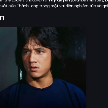
in the Eagle's Shadow) và
Túy Quyền
(Drunken Master),
L
 xuất của Thành Long trong một vai diễn nghiêm túc và gai
im