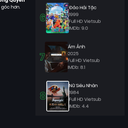
ong Quyền
 góc hơn.
Đảo Hải Tặc
6
1999
Full HD Vietsub
IMDb: 9.0
Ám Ảnh
7
2025
Full HD Vietsub
IMDb: 8.1
Nữ Siêu Nhân
8
1984
Full HD Vietsub
IMDb: 4.4