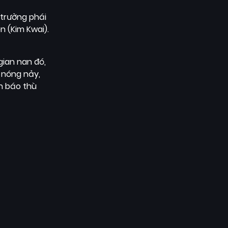
 trường phái
n (Kim Kwai).
gian nan đó,
 nóng nảy,
h báo thù