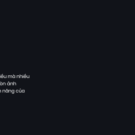
iều mà nhiều
còn ảnh
ềm năng của