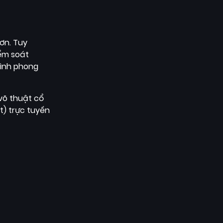
ơn. Tuy
ểm soát
hình phong
võ thuật cổ
t) trực tuyến