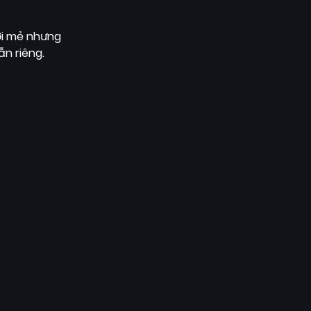
ới mẻ nhưng
ẫn riêng.