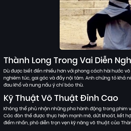
Thành Long Trong Vai Diễn Ng
Dù được biết đến nhiều hơn với phong cách hài hước võ
nghiêm túc, gai góc và đầy nội tâm. Anh chứng tỏ khả 
đau khổ và nung nấu ý chí báo thù.
Kỹ Thuật Võ Thuật Đỉnh Cao
Không thể phủ nhận những pha hành động trong phim vẫ
Các đòn thế được thực hiện mạnh mẽ, dứt khoát, kết hợ
điểm nhấn, phô diễn trọn vẹn kỹ năng võ thuật của Thà