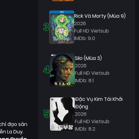
Rick Và Morty (Mùa 9)
3
2026
Full HD Vietsub
IMDb: 9.0
Silo (Mùa 3)
4
2026
Full HD Vietsub
IMDb: 8.1
Đặc Vụ Kim Tái Khởi
Động
5
2026
Full HD Vietsub
 chỉ đạo sản
IMDb: 8.2
ễn La Duy.