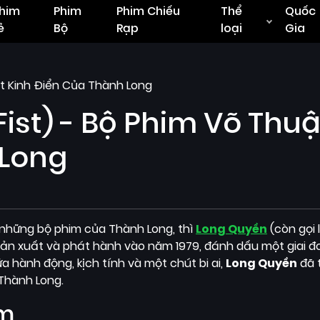
him
Phim
Phim Chiếu
Thể
Quốc
ẻ
Bộ
Rạp
loại
Gia
ật Kinh Điển Của Thành Long
ist) - Bộ Phim Võ Thuậ
 Long
 những bộ phim của Thành Long, thì
Long Quyền
(còn gọi 
sản xuất và phát hành vào năm 1979, đánh dấu một giai 
a hành động, kịch tính và một chút bi ai,
Long Quyền
đã 
Thành Long.
im