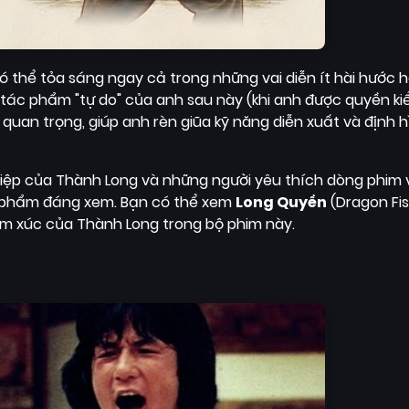
thể tỏa sáng ngay cả trong những vai diễn ít hài hước h
ác phẩm "tự do" của anh sau này (khi anh được quyền ki
uan trọng, giúp anh rèn giũa kỹ năng diễn xuất và định 
hiệp của Thành Long và những người yêu thích dòng phim 
 phẩm đáng xem. Bạn có thể xem
Long Quyền
(Dragon Fis
cảm xúc của Thành Long trong bộ phim này.