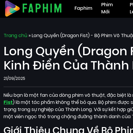
Phim
P
Faphim
Mới
L
Trang chủ
»
Long Quyền (Dragon Fist) - Bộ Phim Võ Thu
Long Quyền (Dragon F
Kinh Điển Của Thành
21/09/2025
Nếu bạn là một fan của dòng phim võ thuật, đặc biệt là
Fist
) là một tác phẩm không thể bỏ qua. Bộ phim được 
trọng trong sự nghiệp của Thành Long. Với sự kết hợp giữ
một viên ngọc thô trong chặng đường thành danh của 
Giới Thiệu Chung Về Bộ Ph