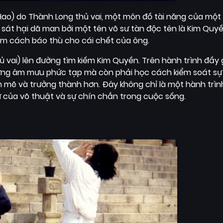
ao) do Thành Long thủ vai, một môn đồ tài năng của một
ị sát hại dã man bởi một tên võ sư tàn độc tên là Kim Quyề
 tìm cách báo thù cho cái chết của ông.
 vai) lên đường tìm kiếm Kim Quyền. Trên hành trình đầy 
 những âm mưu phức tạp mà còn phải học cách kiểm soát sự
 mẽ và trưởng thành hơn. Đây không chỉ là một hành trìn
ự của võ thuật và sự chín chắn trong cuộc sống.