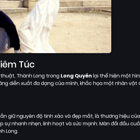
hiêm Túc
 thuật, Thành Long trong
Long Quyền
lại thể hiện một hì
năng diễn xuất đa dạng của mình, khắc họa một nhân vật 
n giữ nguyên độ tinh xảo và đẹp mắt, là thương hiệu của
p sự nhanh nhẹn, linh hoạt và sức mạnh. Màn đối đầu cuối
nh Long.