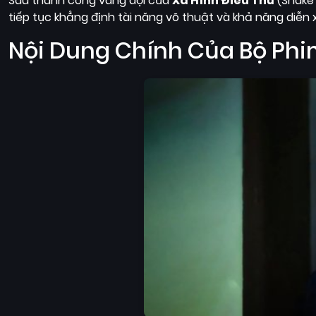
Sau thành công vang dội của
Xà Hình Điêu Thủ
(Snake 
tiếp tục khẳng định tài năng võ thuật và khả năng diễn
Nội Dung Chính Của Bộ Ph