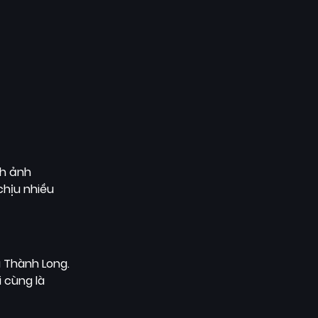
nh ảnh
chịu nhiều
 Thành Long.
 cùng là