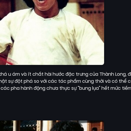
há u ám và ít chất hài hước đặc trưng của Thành Long, đ
hật sự đột phá so với các tác phẩm cùng thời và có thể 
ến các pha hành động chưa thực sự "bung lụa" hết mức ti