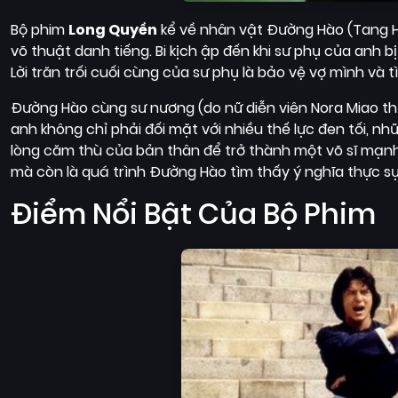
Bộ phim
Long Quyền
kể về nhân vật Đường Hào (Tang H
võ thuật danh tiếng. Bi kịch ập đến khi sư phụ của anh b
Lời trăn trối cuối cùng của sư phụ là bảo vệ vợ mình và
Đường Hào cùng sư nương (do nữ diễn viên Nora Miao thủ
anh không chỉ phải đối mặt với nhiều thế lực đen tối,
lòng căm thù của bản thân để trở thành một võ sĩ mạnh
mà còn là quá trình Đường Hào tìm thấy ý nghĩa thực s
Điểm Nổi Bật Của Bộ Phim