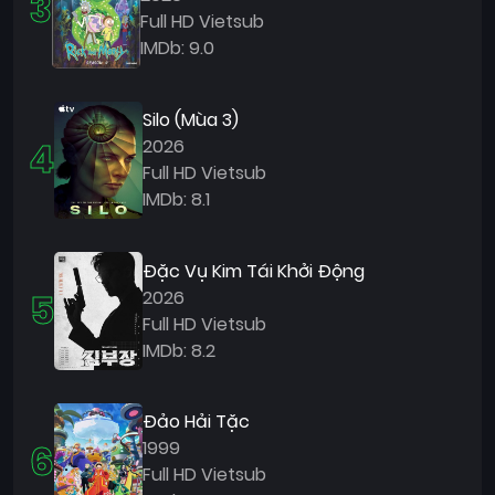
3
Full HD Vietsub
IMDb: 9.0
Silo (Mùa 3)
4
2026
Full HD Vietsub
IMDb: 8.1
Đặc Vụ Kim Tái Khởi Động
5
2026
Full HD Vietsub
IMDb: 8.2
Đảo Hải Tặc
6
1999
Full HD Vietsub