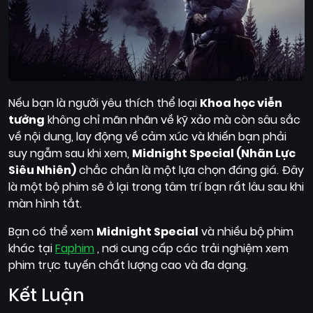
Nếu bạn là người yêu thích thể loại
Khoa học viễn
tưởng
không chỉ mãn nhãn về kỹ xảo mà còn sâu sắc
về nội dung, lay động về cảm xúc và khiến bạn phải
suy ngẫm sau khi xem,
Midnight Special (Nhãn Lực
Siêu Nhiên)
chắc chắn là một lựa chọn đáng giá. Đây
là một bộ phim sẽ ở lại trong tâm trí bạn rất lâu sau khi
màn hình tắt.
Bạn có thể xem
Midnight Special
và nhiều bộ phim
khác tại
Faphim
, nơi cung cấp các trải nghiệm xem
phim trực tuyến chất lượng cao và đa dạng.
Kết Luận