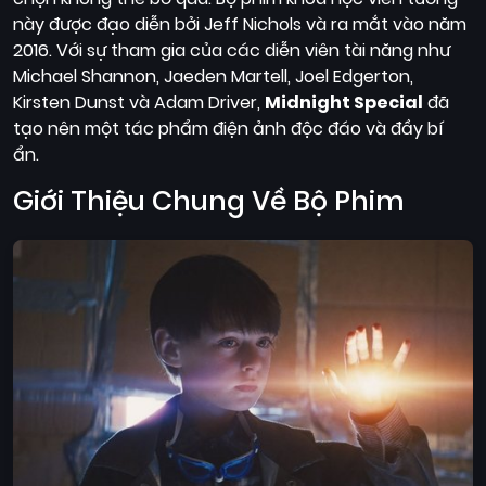
Quốc
này được đạo diễn bởi Jeff Nichols và ra mắt vào năm
Gia
2016. Với sự tham gia của các diễn viên tài năng như
Michael Shannon, Jaeden Martell, Joel Edgerton,
Blog
Kirsten Dunst và Adam Driver,
Midnight Special
đã
tạo nên một tác phẩm điện ảnh độc đáo và đầy bí
Bộ
ẩn.
sưu
tập
Giới Thiệu Chung Về Bộ Phim