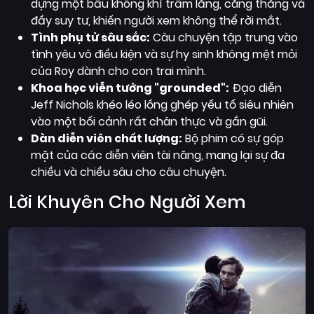
dựng một bầu không khí trầm lắng, căng thẳng và
đầy suy tư, khiến người xem không thể rời mắt.
Tình phụ tử sâu sắc:
Câu chuyện tập trung vào
tình yêu vô điều kiện và sự hy sinh không mệt mỏi
của Roy dành cho con trai mình.
Khoa học viễn tưởng "grounded":
Đạo diễn
Jeff Nichols khéo léo lồng ghép yếu tố siêu nhiên
vào một bối cảnh rất chân thực và gần gũi.
Dàn diễn viên chất lượng:
Bộ phim có sự góp
mặt của các diễn viên tài năng, mang lại sự đa
chiều và chiều sâu cho câu chuyện.
Lời Khuyên Cho Người Xem