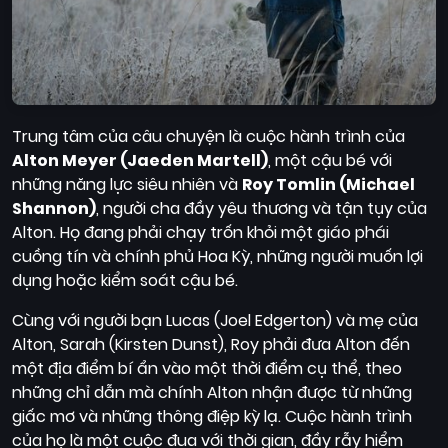
Trung tâm của câu chuyện là cuộc hành trình của
Alton Meyer (Jaeden Martell)
, một cậu bé với
những năng lực siêu nhiên và
Roy Tomlin (Michael
Shannon)
, người cha đầy yêu thương và tận tụy của
Alton. Họ đang phải chạy trốn khỏi một giáo phái
cuồng tín và chính phủ Hoa Kỳ, những người muốn lợi
dụng hoặc kiểm soát cậu bé.
Cùng với người bạn Lucas (Joel Edgerton) và mẹ của
Alton, Sarah (Kirsten Dunst), Roy phải đưa Alton đến
một địa điểm bí ẩn vào một thời điểm cụ thể, theo
những chỉ dẫn mà chính Alton nhận được từ những
giấc mơ và những thông điệp kỳ lạ. Cuộc hành trình
của họ là một cuộc đua với thời gian, đầy rẫy hiểm