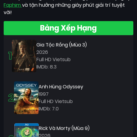
Faphim
và tận hưởng những giây phút giải trí tuyệt
vời!
Bảng Xếp Hạng
Gia Tộc Rồng (Mùa 3)
1
2026
Full HD Vietsub
IMDb: 8.3
Anh Hùng Odyssey
2
1997
Full HD Vietsub
IMDb: 7.0
Rick Và Morty (Mùa 9)
2026