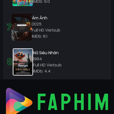
IMDb: 9.0
Ám Ảnh
7
2025
Full HD Vietsub
IMDb: 8.1
Nữ Siêu Nhân
8
1984
Full HD Vietsub
IMDb: 4.4