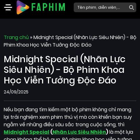
Faphim
Trang chủ
Phim
»
Midnight Special (Nhãn Lực Siêu Nhiên) - Bộ
Phim Khoa Học Viễn Tưởng Độc Đáo
Mới
Midnight Special (Nhãn Lực
Phim
Lẻ
Siêu Nhiên) - Bộ Phim Khoa
Phim
Học Viễn Tưởng Độc Đáo
Bộ
24/09/2025
Phim
Chiếu
Nếu bạn đang tìm kiếm một bộ phim không chỉ mang
Rạp
lại trải nghiệm xem phim thú vị mà còn khiến bạn suy
ngẫm về những điều sâu sắc trong cuộc sống, thì
Thể
Midnight Special
(
Nhãn Lực Siêu Nhiên
)
là một lựa
loại
chọn không thể bỏ qua. Bộ phim khoa học viễn tưởng