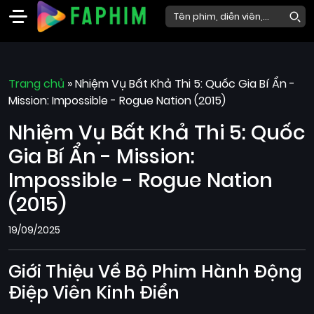
Faphim
Trang chủ
Phim
»
Nhiệm Vụ Bất Khả Thi 5: Quốc Gia Bí Ẩn -
Mission: Impossible - Rogue Nation (2015)
Mới
Nhiệm Vụ Bất Khả Thi 5: Quốc
Phim
Lẻ
Gia Bí Ẩn - Mission:
Phim
Impossible - Rogue Nation
Bộ
(2015)
Phim
19/09/2025
Chiếu
Rạp
Giới Thiệu Về Bộ Phim Hành Động
Thể
Điệp Viên Kinh Điển
loại