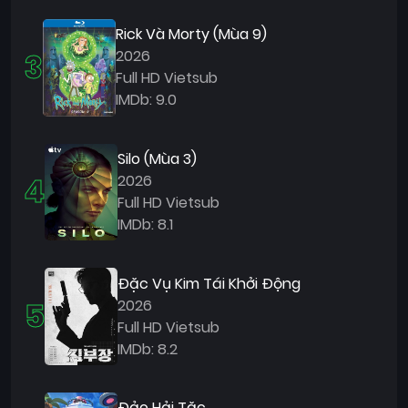
Rick Và Morty (Mùa 9)
3
2026
Full HD Vietsub
IMDb: 9.0
Silo (Mùa 3)
4
2026
Full HD Vietsub
IMDb: 8.1
Đặc Vụ Kim Tái Khởi Động
5
2026
Full HD Vietsub
IMDb: 8.2
Đảo Hải Tặc