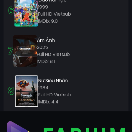
6
1999
Full HD Vietsub
IMDb: 9.0
Ám Ảnh
7
2025
Full HD Vietsub
IMDb: 8.1
Nữ Siêu Nhân
8
1984
Full HD Vietsub
IMDb: 4.4