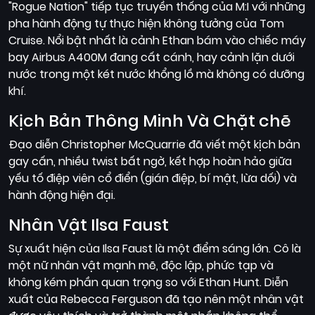
"Rogue Nation" tiếp tục truyền thống của M:I với những
pha hành động tự thực hiện không tưởng của Tom
Cruise. Nổi bật nhất là cảnh Ethan bám vào chiếc máy
bay Airbus A400M đang cất cánh, hay cảnh lặn dưới
nước trong một két nước khổng lồ mà không có dưỡng
khí.
Kịch Bản Thông Minh Và Chặt chẽ
Đạo diễn Christopher McQuarrie đã viết một kịch bản
gay cấn, nhiều twist bất ngờ, kết hợp hoàn hảo giữa
yếu tố điệp viên cổ điển (gián điệp, bí mật, lừa dối) và
hành động hiện đại.
Nhân Vật Ilsa Faust
Sự xuất hiện của Ilsa Faust là một điểm sáng lớn. Cô là
một nữ nhân vật mạnh mẽ, độc lập, phức tạp và
không kém phần quan trọng so với Ethan Hunt. Diễn
xuất của Rebecca Ferguson đã tạo nên một nhân vật