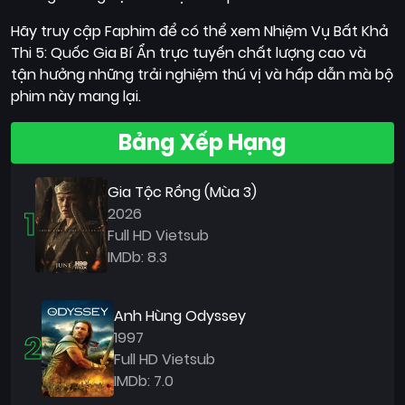
Hãy truy cập Faphim để có thể xem Nhiệm Vụ Bất Khả
Thi 5: Quốc Gia Bí Ẩn trực tuyến chất lượng cao và
tận hưởng những trải nghiệm thú vị và hấp dẫn mà bộ
phim này mang lại.
Bảng Xếp Hạng
Gia Tộc Rồng (Mùa 3)
1
2026
Full HD Vietsub
IMDb: 8.3
Anh Hùng Odyssey
2
1997
Full HD Vietsub
IMDb: 7.0