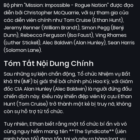
Bộ phim "Mission: Impossible - Rogue Nation" được đạo
diễn bởi Christopher McQuarrie, với sự tham gia của
các diễn viên chính như Tom Cruise (Ethan Hunt),
Jeremy Renner (William Brandt), Simon Pegg (Benji
Dunn), Rebecca Ferguson (Ilsa Faust), Ving Rhames
(Luther Stickell), Alec Baldwin (Alan Hunley), Sean Harris
(Solomon Lane).
Tóm Tắt Nội Dung Chính
Sau những sự kiện chấn động, Tổ chức Nhiệm vụ Bất
khả thi (IMF) bị giải thể bởi chính phủ Hoa Kỳ, với Giám
đốc CIA Alan Hunley (Alec Baldwin) là người đứng đầu
chiến dịch này. Điều này khiến điệp viên kỳ cựu Ethan
Hunt (Tom Cruise) trở thành một kẻ bị truy nã, không
còn sự hỗ trợ từ tổ chức.
Tuy nhiên, Ethan biết rằng một tổ chức bí ẩn và vô
cùng nguy hiểm mang tên **The Syndicate** (Liên
minh bóng tối) đang tồn tại và gây ra hàng loạt vụ