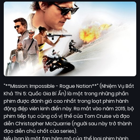
Quốc
Gia
Blog
Bộ
sưu
tập
"**Mission: Impossible - Rogue Nation**" (Nhiệm Vụ Bất
Khả Thi 5: Quốc Gia Bí Ẩn) là một trong những phần
phim được đánh giá cao nhất trong loạt phim hành
động điệp viên kinh điển này. Ra mắt vào năm 2015, bộ
phim tiếp tục củng cố vị thế của Tom Cruise và đạo
diễn Christopher McQuarrie (người sau này trở thành
đạo diễn chủ chốt của series).
Nếu bạn là một fan hâm mộ của thể loại phim hành