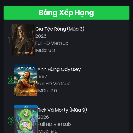
Bảng Xếp Hạng
Gia Tộc Rồng (Mùa 3)
1
2026
Full HD Vietsub
IMDb: 8.3
Anh Hùng Odyssey
2
1997
Full HD Vietsub
IMDb: 7.0
Rick Và Morty (Mùa 9)
3
2026
Full HD Vietsub
IMDb: 9.0