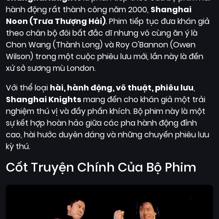
hành động rất thành công năm 2000,
Shanghai
Noon (Trưa Thượng Hải)
. Phim tiếp tục đưa khán giả
theo chân bộ đôi bất đắc dĩ nhưng vô cùng ăn ý là
Chon Wang (Thành Long) và Roy O'Bannon (Owen
Wilson) trong một cuộc phiêu lưu mới, lần này là đến
xứ sở sương mù London.
Với thể loại
hài, hành động, võ thuật, phiêu lưu
,
Shanghai Knights
mang đến cho khán giả một trải
nghiệm thú vị và đầy phấn khích. Bộ phim này là một
sự kết hợp hoàn hảo giữa các pha hành động đỉnh
cao, hài hước duyên dáng và những chuyến phiêu lưu
kỳ thú.
Cốt Truyện Chính Của Bộ Phim