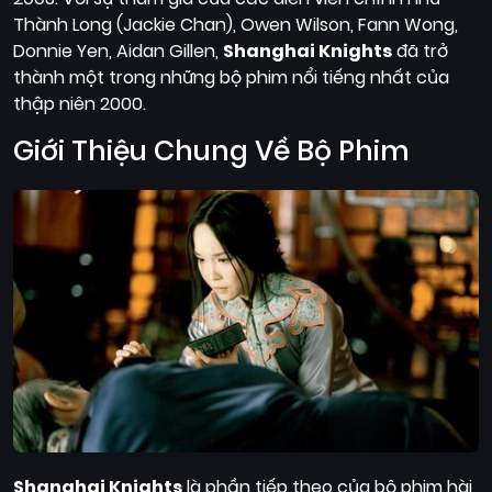
Quốc
Thành Long (Jackie Chan), Owen Wilson, Fann Wong,
Gia
Donnie Yen, Aidan Gillen,
Shanghai Knights
đã trở
thành một trong những bộ phim nổi tiếng nhất của
Blog
thập niên 2000.
Bộ
Giới Thiệu Chung Về Bộ Phim
sưu
tập
Shanghai Knights
là phần tiếp theo của bộ phim hài