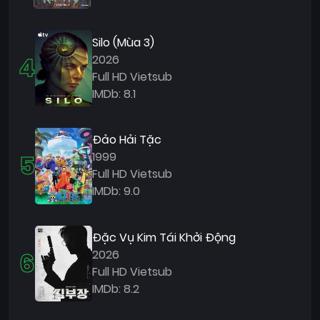
Silo (Mùa 3)
4
2026
Full HD Vietsub
IMDb: 8.1
Đảo Hải Tặc
5
1999
Full HD Vietsub
IMDb: 9.0
Đặc Vụ Kim Tái Khởi Động
6
2026
Full HD Vietsub
IMDb: 8.2