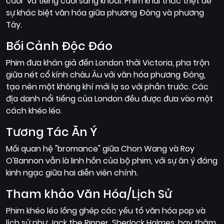
cười" và tiếng cười sảng khoái. Phim khai thác triệt để
sự khác biệt văn hóa giữa phương Đông và phương
Tây.
Bối Cảnh Độc Đáo
Phim đưa khán giả đến London thời Victoria, pha trộn
giữa nét cổ kính châu Âu với văn hóa phương Đông,
tạo nên một không khí mới lạ so với phần trước. Các
địa danh nổi tiếng của London đều được đưa vào một
cách khéo léo.
Tương Tác Ăn Ý
Mối quan hệ "bromance" giữa Chon Wang và Roy
O'Bannon vẫn là linh hồn của bộ phim, với sự ăn ý đáng
kinh ngạc giữa hai diễn viên chính.
Tham khảo Văn Hóa/Lịch Sử
Phim khéo léo lồng ghép các yếu tố văn hóa pop và
lịch sử như Jack the Ripper, Sherlock Holmes, hay thậm