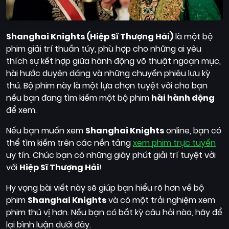
Shanghai Knights (Hiệp Sĩ Thượng Hải)
là một bộ
phim giải trí thuần túy, phù hợp cho những ai yêu
thích sự kết hợp giữa hành động võ thuật ngoạn mục,
hài hước duyên dáng và những chuyến phiêu lưu kỳ
thú. Bộ phim này là một lựa chọn tuyệt vời cho bạn
nếu bạn đang tìm kiếm một bộ phim
hài hành động
để xem.
Nếu bạn muốn xem
Shanghai Knights
online, bạn có
thể tìm kiếm trên các nền tảng
xem phim trực tuyến
uy tín. Chúc bạn có những giây phút giải trí tuyệt vời
với
Hiệp Sĩ Thượng Hải
!
Hy vọng bài viết này sẽ giúp bạn hiểu rõ hơn về bộ
phim
Shanghai Knights
và có một trải nghiệm xem
phim thú vị hơn. Nếu bạn có bất kỳ câu hỏi nào, hãy để
lại bình luận dưới đây.