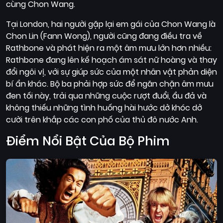
cùng Chon Wang.
Tại London, hai người gặp lại em gái của Chon Wang là
Chon Lin (Fann Wong), người cũng đang điều tra về
Rathbone và phát hiện ra một âm mưu lớn hơn nhiều:
Rathbone đang lên kế hoạch ám sát nữ hoàng và thay
đổi ngôi vị, với sự giúp sức của một nhân vật phản diện
bí ẩn khác. Bộ ba phải hợp sức để ngăn chặn âm mưu
đen tối này, trải qua những cuộc rượt đuổi, ẩu đả và
không thiếu những tình huống hài hước dở khóc dở
cười trên khắp các con phố của thủ đô nước Anh.
Điểm Nổi Bật Của Bộ Phim