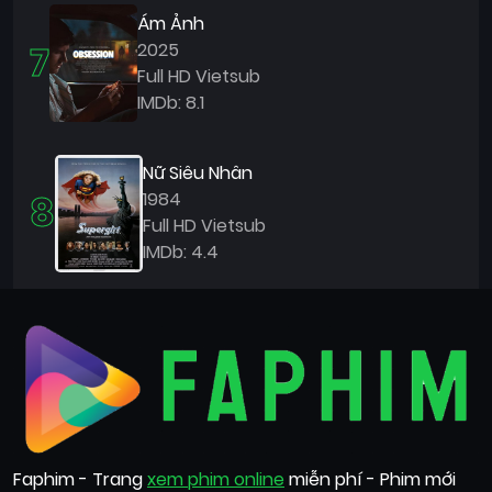
Ám Ảnh
7
2025
Full HD Vietsub
IMDb: 8.1
Nữ Siêu Nhân
8
1984
Full HD Vietsub
IMDb: 4.4
Faphim - Trang
xem phim online
miễn phí - Phim mới