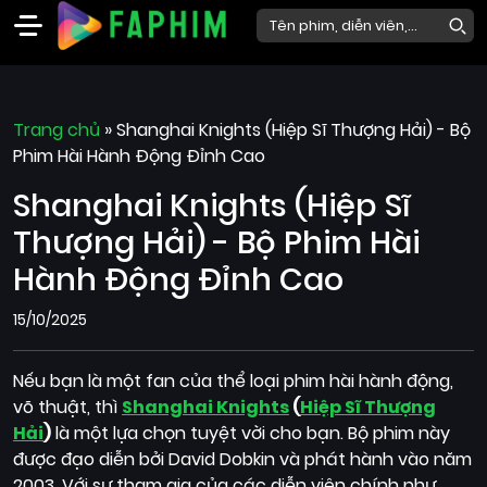
Faphim
Trang chủ
Phim
»
Shanghai Knights (Hiệp Sĩ Thượng Hải) - Bộ
Phim Hài Hành Động Đỉnh Cao
Mới
Shanghai Knights (Hiệp Sĩ
Phim
Lẻ
Thượng Hải) - Bộ Phim Hài
Phim
Hành Động Đỉnh Cao
Bộ
15/10/2025
Phim
Chiếu
Nếu bạn là một fan của thể loại phim hài hành động,
Rạp
võ thuật, thì
Shanghai Knights
(
Hiệp Sĩ Thượng
Hải
)
là một lựa chọn tuyệt vời cho bạn. Bộ phim này
Thể
được đạo diễn bởi David Dobkin và phát hành vào năm
loại
2003. Với sự tham gia của các diễn viên chính như