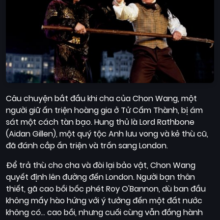
Câu chuyện bắt đầu khi cha của Chon Wang, một
người giữ ấn triện hoàng gia ở Tử Cấm Thành, bị ám
sát một cách tàn bạo. Hung thủ là Lord Rathbone
(Aidan Gillen), một quý tộc Anh lưu vong và kẻ thù cũ,
đã đánh cắp ấn triện và trốn sang London.
Để trả thù cho cha và đòi lại bảo vật, Chon Wang
quyết định lên đường đến London. Người bạn thân
thiết, gã cao bồi bốc phét Roy O'Bannon, dù ban đầu
không mấy hào hứng với ý tưởng đến một đất nước
không có... cao bồi, nhưng cuối cùng vẫn đồng hành