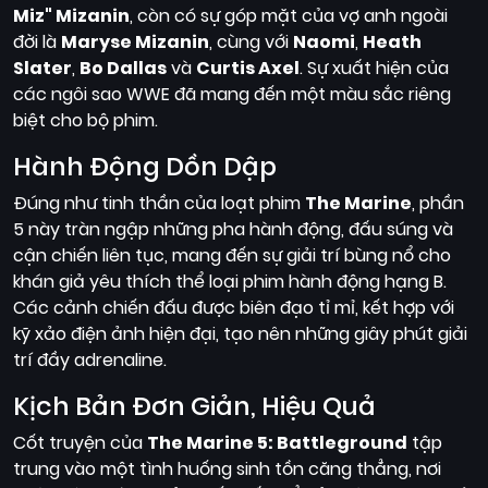
Miz" Mizanin
, còn có sự góp mặt của vợ anh ngoài
đời là
Maryse Mizanin
, cùng với
Naomi
,
Heath
Slater
,
Bo Dallas
và
Curtis Axel
. Sự xuất hiện của
các ngôi sao WWE đã mang đến một màu sắc riêng
biệt cho bộ phim.
Hành Động Dồn Dập
Đúng như tinh thần của loạt phim
The Marine
, phần
5 này tràn ngập những pha hành động, đấu súng và
cận chiến liên tục, mang đến sự giải trí bùng nổ cho
khán giả yêu thích thể loại phim hành động hạng B.
Các cảnh chiến đấu được biên đạo tỉ mỉ, kết hợp với
kỹ xảo điện ảnh hiện đại, tạo nên những giây phút giải
trí đầy adrenaline.
Kịch Bản Đơn Giản, Hiệu Quả
Cốt truyện của
The Marine 5: Battleground
tập
trung vào một tình huống sinh tồn căng thẳng, nơi