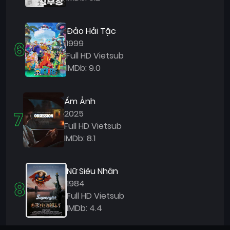
Đảo Hải Tặc
6
1999
Full HD Vietsub
IMDb: 9.0
Ám Ảnh
7
2025
Full HD Vietsub
IMDb: 8.1
Nữ Siêu Nhân
8
1984
Full HD Vietsub
IMDb: 4.4