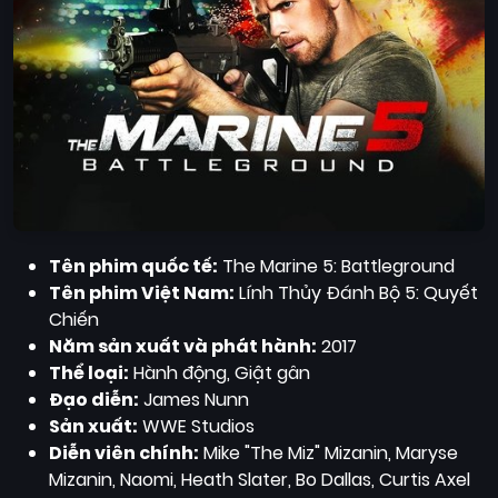
Tên phim quốc tế:
The Marine 5: Battleground
Tên phim Việt Nam:
Lính Thủy Đánh Bộ 5: Quyết
Chiến
Năm sản xuất và phát hành:
2017
Thể loại:
Hành động, Giật gân
Đạo diễn:
James Nunn
Sản xuất:
WWE Studios
Diễn viên chính:
Mike "The Miz" Mizanin, Maryse
Mizanin, Naomi, Heath Slater, Bo Dallas, Curtis Axel