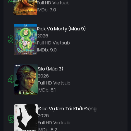
Full HD Vietsub
IMDb: 7.0
Rick Và Morty (Mùa 9)
3
2026
Full HD Vietsub
IMDb: 9.0
Silo (Mùa 3)
4
2026
Full HD Vietsub
IMDb: 8.1
Đặc Vụ Kim Tái Khởi Động
5
2026
Full HD Vietsub
IMDb: 8.2