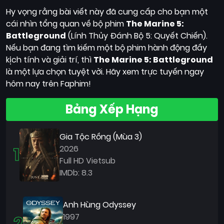
Hy vọng rằng bài viết này đã cung cấp cho bạn một
cái nhìn tổng quan về bộ phim
The Marine 5:
Battleground
(Lính Thủy Đánh Bộ 5: Quyết Chiến).
Nếu bạn đang tìm kiếm một bộ phim hành động đầy
kịch tính và giải trí, thì
The Marine 5: Battleground
là một lựa chọn tuyệt vời. Hãy xem trực tuyến ngay
hôm nay trên Faphim!
Bảng Xếp Hạng
Gia Tộc Rồng (Mùa 3)
1
2026
Full HD Vietsub
IMDb: 8.3
Anh Hùng Odyssey
2
1997