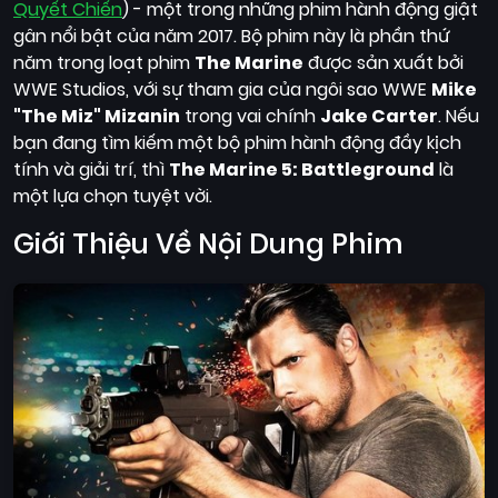
Quyết Chiến
) - một trong những phim hành động giật
Quốc
gân nổi bật của năm 2017. Bộ phim này là phần thứ
Gia
năm trong loạt phim
The Marine
được sản xuất bởi
Blog
WWE Studios, với sự tham gia của ngôi sao WWE
Mike
"The Miz" Mizanin
trong vai chính
Jake Carter
. Nếu
Bộ
bạn đang tìm kiếm một bộ phim hành động đầy kịch
sưu
tính và giải trí, thì
The Marine 5: Battleground
là
tập
một lựa chọn tuyệt vời.
Giới Thiệu Về Nội Dung Phim