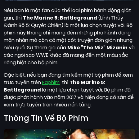
Nếu bạn là một fan của thể loại phim hành động giật
gân, thì
The Marine 5: Battleground
(Lính Thủy
Đánh Bộ 5: Quyết Chiến) là một lựa chọn tuyệt vời. Bộ
phim này không chỉ mang đến những pha hành động
mãn nhãn mà còn có một cốt truyện đơn giản nhưng
hiệu quả. Sự tham gia của
Mike "The Miz" Mizanin
và
các ngôi sao WWE khác đã mang đến một màu sắc
riêng biệt cho bộ phim.
Đặc biệt, nếu bạn đang tìm kiếm một bộ phim để xem
trực tuyến trên
Faphim
, thì
The Marine 5:
Battleground
là một lựa chọn tuyệt vời. Bộ phim đã
được phát hành vào năm 2017 và hiện đang có sẵn để
xem trực tuyến trên nhiều nền tảng.
Thông Tin Về Bộ Phim