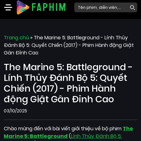
Faphim
Trang chủ
Phim
»
The Marine 5: Battleground - Lính Thủy
Đánh Bộ 5: Quyết Chiến (2017) - Phim Hành động Giật
Mới
Gân Đỉnh Cao
Phim
The Marine 5: Battleground -
Lẻ
Lính Thủy Đánh Bộ 5: Quyết
Phim
Bộ
Chiến (2017) - Phim Hành
động Giật Gân Đỉnh Cao
Phim
Chiếu
03/10/2025
Rạp
Thể
Chào mừng đến với bài viết giới thiệu về bộ phim
The
loại
Marine 5: Battleground
(
Lính Thủy Đánh Bộ 5: