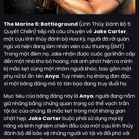
The Marine 5: Battleground
(Lính Thủy Đánh Bộ 5:
Quyết Chiến) tiếp nối câu chuyện về
Jake Carter
,
một cựu lính thủy đánh bộ Hoa Kỳ, người đã rời quân
ngũ và hiện đang làm nhân viên cứu thương (EMT).
Trong một đêm nọ, Jake nhận được cuộc gọi khẩn cấp
đến một nhà kho bỏ hoang, nơi anh phát hiện ra mình
bị mắc kẹt cùng một nhóm người khác, bao gồm một
phụ nữ bí ẩn tên
Anya
. Tuy nhiên, họ không đơn độc,
vì một băng đảng mô tô tàn bạo đang truy đuổi họ.
Mục tiêu của băng đảng này là
Anya
, người đang nắm
giữ những bằng chứng quan trọng có thể vạch trần
tội ác của chúng. Bị mắc kẹt trong một không gian
chật hẹp,
Jake Carter
buộc phải sử dụng mọi kỹ
năng và kinh nghiệm chiến đấu của một cựu lính thủy
đánh bộ để bảo vệ những người vô tội và đối phó với