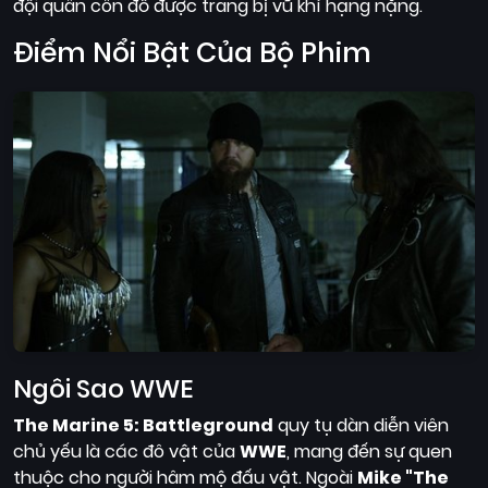
đội quân côn đồ được trang bị vũ khí hạng nặng.
Điểm Nổi Bật Của Bộ Phim
Ngôi Sao WWE
The Marine 5: Battleground
quy tụ dàn diễn viên
chủ yếu là các đô vật của
WWE
, mang đến sự quen
thuộc cho người hâm mộ đấu vật. Ngoài
Mike "The