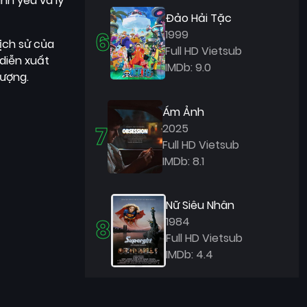
nh yêu và lý
Đảo Hải Tặc
6
1999
lịch sử của
Full HD Vietsub
 diễn xuất
IMDb: 9.0
ượng.
Ám Ảnh
7
2025
Full HD Vietsub
IMDb: 8.1
Nữ Siêu Nhân
8
1984
Full HD Vietsub
IMDb: 4.4