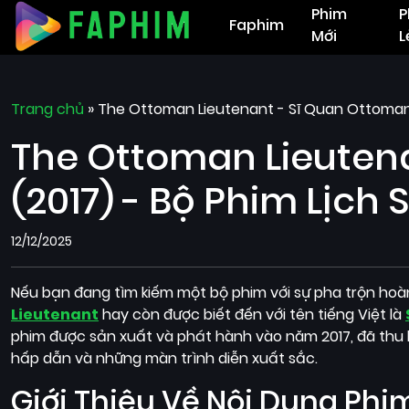
Phim
P
Faphim
Mới
L
Trang chủ
»
The Ottoman Lieutenant - Sĩ Quan Ottoman (
The Ottoman Lieuten
(2017) - Bộ Phim Lịch
12/12/2025
Nếu bạn đang tìm kiếm một bộ phim với sự pha trộn hoàn 
Lieutenant
hay còn được biết đến với tên tiếng Việt là
phim được sản xuất và phát hành vào năm 2017, đã thu h
hấp dẫn và những màn trình diễn xuất sắc.
Giới Thiệu Về Nội Dung Phi