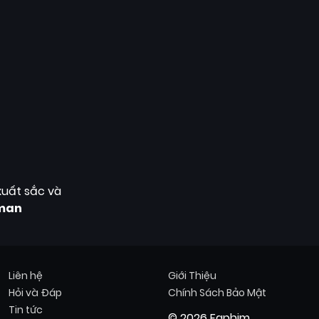
xuất sắc và
man
Liên hệ
Giới Thiệu
Hỏi và Đáp
Chính Sách Bảo Mật
Tin tức
© 2026 Faphim