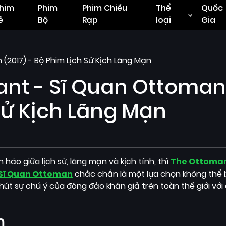
him
Phim
Phim Chiếu
Thể
Quốc
ẻ
Bộ
Rạp
loại
Gia
2017) - Bộ Phim Lịch Sử Kịch Lãng Mạn
ant - Sĩ Quan Ottoman
 Sử Kịch Lãng Mạn
hảo giữa lịch sử, lãng mạn và kịch tính, thì
The Ottoma
Sĩ Quan Ottoman
chắc chắn là một lựa chọn không thể 
út sự chú ý của đông đảo khán giả trên toàn thế giới vớ
m