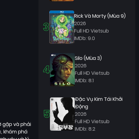
Rick Và Morty (Mùa 9)
3
2026
Full HD Vietsub
IMDb: 9.0
Silo (Mùa 3)
4
2026
Full HD Vietsub
IMDb: 8.1
Đặc Vụ Kim Tái Khởi
Động
5
2026
Full HD Vietsub
ờ gặp và phải
IMDb: 8.2
úc, khám phá