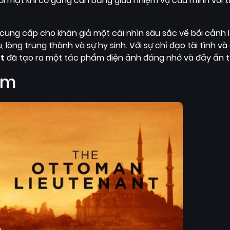
i mặt khi cố gắng cân bằng giữa nhiệm vụ của mình với tì
 cung cấp cho khán giả một cái nhìn sâu sắc về bối cảnh 
lòng trung thành và sự hy sinh. Với sự chỉ đạo tài tình và
t
đã tạo ra một tác phẩm điện ảnh đáng nhớ và đầy ấn t
im