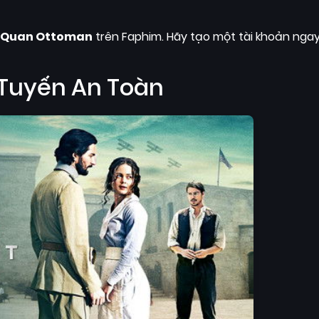
ĩ Quan Ottoman
trên Faphim. Hãy tạo một tài khoản nga
Tuyến An Toàn