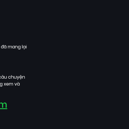
ọ đã mang lại
 câu chuyện
g xem và
im