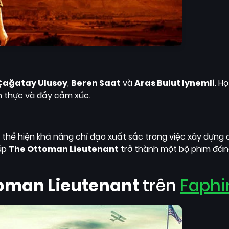
Çağatay Ulusoy
,
Beren Saat
và
Aras Bulut Iynemli
. H
n thực và đầy cảm xúc.
ã thể hiện khả năng chỉ đạo xuất sắc trong việc xây dựng
iúp
The Ottoman Lieutenant
trở thành một bộ phim đán
oman Lieutenant
trên
Faph