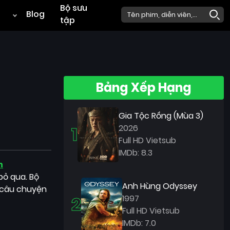
Bộ sưu
Blog
tập
Bảng Xếp Hạng
Gia Tộc Rồng (Mùa 3)
1
2026
Full HD Vietsub
IMDb: 8.3
n
bỏ qua. Bộ
Anh Hùng Odyssey
i câu chuyện
2
1997
Full HD Vietsub
IMDb: 7.0