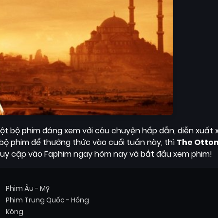
ột bộ phim đáng xem với câu chuyện hấp dẫn, diễn xuất 
bộ phim để thưởng thức vào cuối tuần này, thì
The Otto
truy cập vào Faphim ngay hôm nay và bắt đầu xem phim!
Phim Âu - Mỹ
Phim Trung Quốc - Hồng
Kông