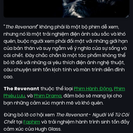
"
The Revenant
" không phải là một bộ phim dễ xem,
nhưng nó là một trải nghiệm điện ảnh sâu sắc và khó
quên, buộc người xem phải đối mặt với những giới hạn
của bản thân và suy ngẫm về ý nghĩa của sự sống và
cái chết. Đây chắc chắn là một tác phẩm không thể
bỏ lỡ đối với những ai yêu thích điện ảnh nghệ thuật,
câu chuyện sinh tồn kịch tính và màn trình diễn đỉnh
cao.
The Revenant
thuộc thể loại
Phim Hành Động
,
Phim
Phiêu Lưu
, và
Phim Drama
, đảm bảo sẽ mang lại cho
bạn những cảm xúc mạnh mẽ và khó quên.
Đừng bỏ lỡ cơ hội xem
The Revenant
-
Người Về Từ Cõi
Chết
tại
Faphim
và trải nghiệm hành trình sinh tồn đầy
cảm xúc của Hugh Glass.