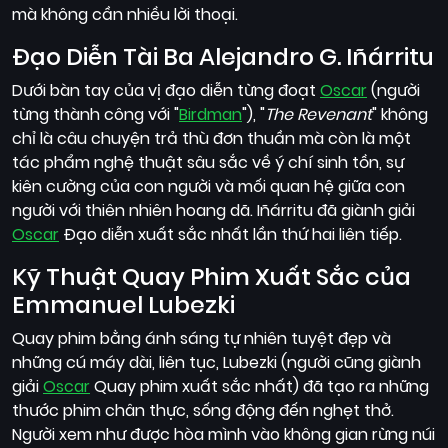
mà không cần nhiều lời thoại.
Đạo Diễn Tài Ba Alejandro G. Iñárritu
Dưới bàn tay của vị đạo diễn từng đoạt
Oscar
(người
từng thành công với "
Birdman
"), "
The Revenant
" không
chỉ là câu chuyện trả thù đơn thuần mà còn là một
tác phẩm nghệ thuật sâu sắc về ý chí sinh tồn, sự
kiên cường của con người và mối quan hệ giữa con
người với thiên nhiên hoang dã. Iñárritu đã giành giải
Oscar
Đạo diễn xuất sắc nhất lần thứ hai liên tiếp.
Kỹ Thuật Quay Phim Xuất Sắc của
Emmanuel Lubezki
Quay phim bằng ánh sáng tự nhiên tuyệt đẹp và
những cú máy dài, liên tục, Lubezki (người cũng giành
giải
Oscar
Quay phim xuất sắc nhất) đã tạo ra những
thước phim chân thực, sống động đến nghẹt thở.
Người xem như được hòa mình vào không gian rừng núi