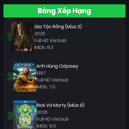
Bảng Xếp Hạng
Gia Tộc Rồng (Mùa 3)
1
2026
Full HD Vietsub
IMDb: 8.3
Anh Hùng Odyssey
2
1997
Full HD Vietsub
IMDb: 7.0
Rick Và Morty (Mùa 9)
3
2026
Full HD Vietsub
IMDb: 9.0