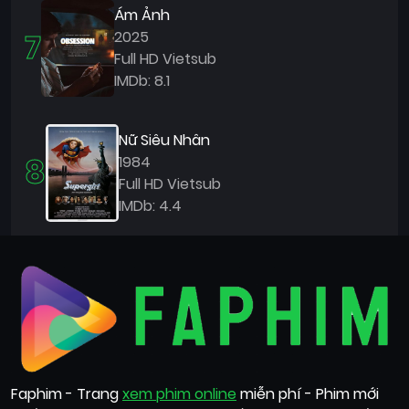
Ám Ảnh
7
2025
Full HD Vietsub
IMDb: 8.1
Nữ Siêu Nhân
8
1984
Full HD Vietsub
IMDb: 4.4
Faphim - Trang
xem phim online
miễn phí - Phim mới