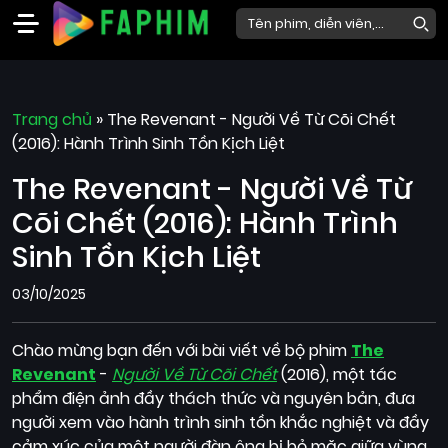
Faphim
Trang chủ
Phim
»
The Revenant - Người Về Từ Cõi Chết
(2016): Hành Trình Sinh Tồn Kịch Liệt
Mới
The Revenant - Người Về Từ
Phim
Lẻ
Cõi Chết (2016): Hành Trình
Phim
Sinh Tồn Kịch Liệt
Bộ
03/10/2025
Phim
Chiếu
Chào mừng bạn đến với bài viết về bộ phim
The
Rạp
Revenant
-
Người Về Từ Cõi Chết
(2016), một tác
phẩm điện ảnh đầy thách thức và nguyên bản, đưa
Thể
người xem vào hành trình sinh tồn khắc nghiệt và đầy
loại
cảm xúc của một người đàn ông bị bỏ mặc giữa vùng