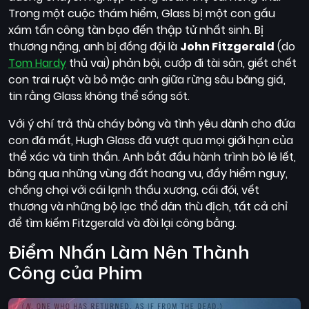
Trong một cuộc thám hiểm, Glass bị một con gấu
xám tấn công tàn bạo đến thập tử nhất sinh. Bị
thương nặng, anh bị đồng đội là
John Fitzgerald
(do
Tom Hardy
thủ vai) phản bội, cướp đi tài sản, giết chết
con trai ruột và bỏ mặc anh giữa rừng sâu băng giá,
tin rằng Glass không thể sống sót.
Với ý chí trả thù cháy bỏng và tình yêu dành cho đứa
con đã mất, Hugh Glass đã vượt qua mọi giới hạn của
thể xác và tinh thần. Anh bắt đầu hành trình bò lê lết,
băng qua những vùng đất hoang vu, đầy hiểm nguy,
chống chọi với cái lạnh thấu xương, cái đói, vết
thương và những bộ lạc thổ dân thù địch, tất cả chỉ
để tìm kiếm Fitzgerald và đòi lại công bằng.
Điểm Nhấn Làm Nên Thành
Công của Phim