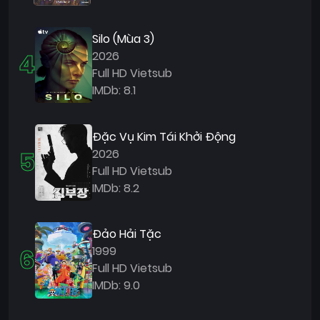
Silo (Mùa 3)
4
2026
Full HD Vietsub
IMDb: 8.1
Đặc Vụ Kim Tái Khởi Động
5
2026
Full HD Vietsub
IMDb: 8.2
Đảo Hải Tặc
6
1999
Full HD Vietsub
IMDb: 9.0