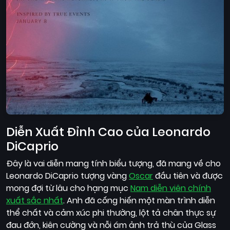
Diễn Xuất Đỉnh Cao của Leonardo
DiCaprio
Đây là vai diễn mang tính biểu tượng, đã mang về cho
Leonardo DiCaprio tượng vàng
Oscar
đầu tiên và được
mong đợi từ lâu cho hạng mục
Nam diễn viên chính
xuất sắc nhất
. Anh đã cống hiến một màn trình diễn
thể chất và cảm xúc phi thường, lột tả chân thực sự
đau đớn, kiên cường và nỗi ám ảnh trả thù của Glass