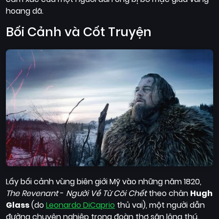
Quốc
hoang dã.
Gia
Bối Cảnh và Cốt Truyện
Blog
Bộ
sưu
tập
Lấy bối cảnh vùng biên giới Mỹ vào những năm 1820,
The Revenant
-
Người Về Từ Cõi Chết
theo chân
Hugh
Glass
(do
Leonardo DiCaprio
thủ vai), một người dẫn
đường chuyên nghiệp trong đoàn thợ săn lông thú.