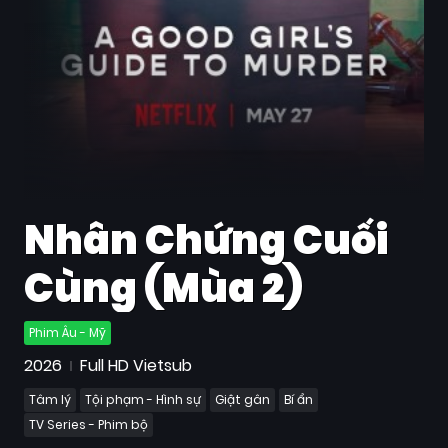
Quốc
Gia
Blog
Bộ
sưu
tập
Nhân Chứng Cuối
Cùng (Mùa 2)
Phim Âu - Mỹ
2026
Full HD Vietsub
Tâm lý
Tội phạm - Hình sự
Giật gân
Bí ẩn
TV Series - Phim bộ