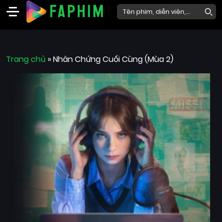
Faphim
Trang chủ
Phim
»
Nhân Chứng Cuối Cùng (Mùa 2)
Mới
Phim
Lẻ
Phim
Bộ
Phim
Chiếu
Rạp
Thể
loại