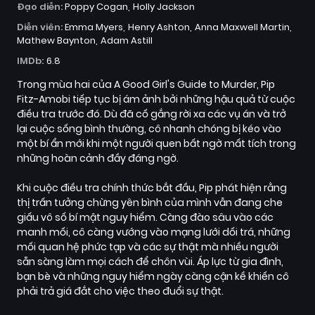
Đạo diễn:
Poppy Cogan
Holly Jackson
Diễn viên:
Emma Myers
Henry Ashton
Anna Maxwell Martin
Mathew Baynton
Adam Astill
IMDb:
6.8
Trong mùa hai của A Good Girl's Guide to Murder, Pip
Fitz-Amobi tiếp tục bị ám ảnh bởi những hậu quả từ cuộc
điều tra trước đó. Dù đã cố gắng rời xa các vụ án và trở
lại cuộc sống bình thường, cô nhanh chóng bị kéo vào
một bí ẩn mới khi một người quen bất ngờ mất tích trong
những hoàn cảnh đầy đáng ngờ.
Khi cuộc điều tra chính thức bắt đầu, Pip phát hiện rằng
thị trấn tưởng chừng yên bình của mình vẫn đang che
giấu vô số bí mật nguy hiểm. Càng đào sâu vào các
manh mối, cô càng vướng vào mạng lưới dối trá, những
mối quan hệ phức tạp và các sự thật mà nhiều người
sẵn sàng làm mọi cách để chôn vùi. Áp lực từ gia đình,
bạn bè và những nguy hiểm ngày càng cận kề khiến cô
phải trả giá đắt cho việc theo đuổi sự thật.