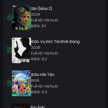
Silo (Mùa 3)
4
2026
Full HD Vietsub
IMDb: 8.1
Đặc Vụ Kim Tái Khởi Động
5
2026
Full HD Vietsub
IMDb: 8.2
Đảo Hải Tặc
6
1999
Full HD Vietsub
IMDb: 9.0
Ám Ảnh