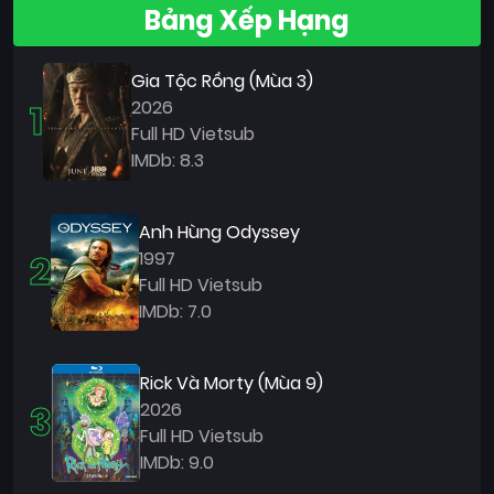
Bảng Xếp Hạng
Gia Tộc Rồng (Mùa 3)
1
2026
Full HD Vietsub
IMDb: 8.3
Anh Hùng Odyssey
2
1997
Full HD Vietsub
IMDb: 7.0
Rick Và Morty (Mùa 9)
3
2026
Full HD Vietsub
IMDb: 9.0