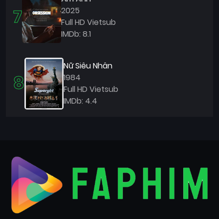
7
2025
Full HD Vietsub
IMDb: 8.1
Nữ Siêu Nhân
8
1984
Full HD Vietsub
IMDb: 4.4