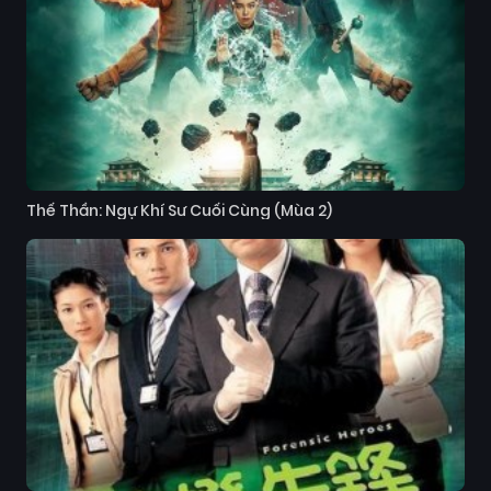
Thế Thần: Ngự Khí Sư Cuối Cùng (Mùa 2)