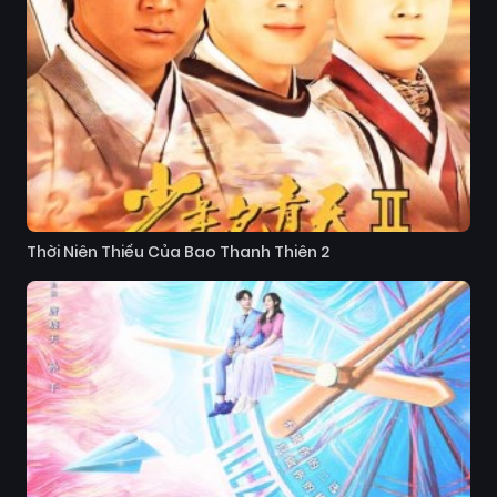
Thời Niên Thiếu Của Bao Thanh Thiên 2