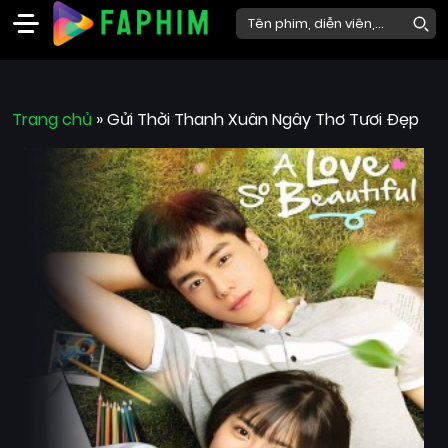
Faphim
Trang chủ
Phim
»
Gửi Thời Thanh Xuân Ngây Thơ Tươi Đẹp
Mới
Phim
Lẻ
Phim
Bộ
Phim
Chiếu
Rạp
Thể
loại