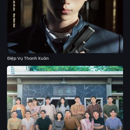
Điệp Vụ Thanh Xuân