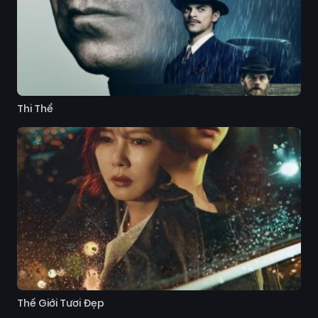
Thi Thể
Thế Giới Tươi Đẹp