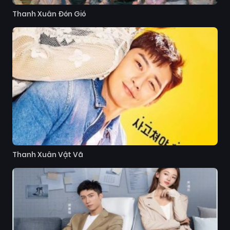
Thanh Xuân Đón Gió
Thanh Xuân Vật Vã