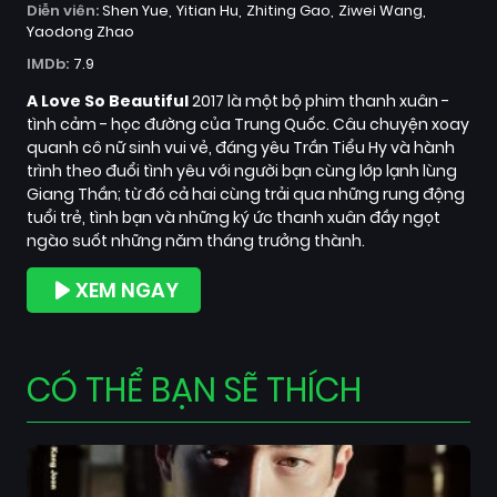
Diễn viên:
Shen Yue
Yitian Hu
Zhiting Gao
Ziwei Wang
Yaodong Zhao
IMDb:
7.9
A Love So Beautiful
2017 là một bộ phim thanh xuân -
tình cảm - học đường của Trung Quốc. Câu chuyện xoay
quanh cô nữ sinh vui vẻ, đáng yêu Trần Tiểu Hy và hành
trình theo đuổi tình yêu với người bạn cùng lớp lạnh lùng
Giang Thần; từ đó cả hai cùng trải qua những rung động
tuổi trẻ, tình bạn và những ký ức thanh xuân đầy ngọt
ngào suốt những năm tháng trưởng thành.
XEM NGAY
CÓ THỂ BẠN SẼ THÍCH