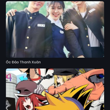
Ốc Đảo Thanh Xuân