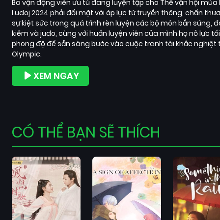
Ba vận động viên ưu tú đang luyện tập cho Thế vận hội mùa
Ludoj 2024 phải đối mặt với áp lực từ truyền thông, chấn thư
sự kiệt sức trong quá trình rèn luyện các bộ môn bắn súng, 
kiếm và judo, cùng với huấn luyện viên của mình họ nỗ lực tố
phong độ để sẵn sàng bước vào cuộc tranh tài khắc nghiệt t
Olympic.
XEM NGAY
CÓ THỂ BẠN SẼ THÍCH