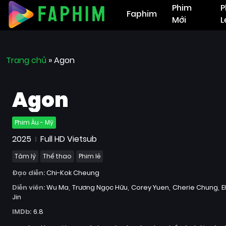
Phim
P
Faphim
Mới
L
Trang chủ
»
Agon
Agon
Phim Âu - Mỹ
2025
Full HD Vietsub
Tâm lý
Thể thao
Phim lẻ
Đạo diễn:
Chi-Kok Cheung
Diễn viên:
Wu Ma
Trương Ngọc Hữu
Corey Yuen
Cherie Chung
E
Jin
IMDb:
6.8