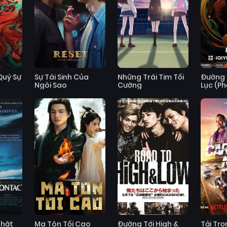
Quỷ Sự
Sự Tái Sinh Của
Những Trái Tim Tối
Đường 
Ngôi Sao
Cường
Lục (Ph
Thật
Ma Tôn Tối Cao
Đường Tới High &
Tải Trọ