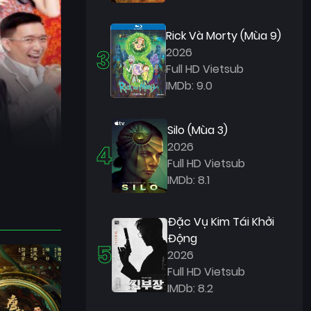
Rick Và Morty (Mùa 9)
3
2026
Full HD Vietsub
IMDb: 9.0
Silo (Mùa 3)
4
2026
Full HD Vietsub
IMDb: 8.1
Đặc Vụ Kim Tái Khởi
Động
5
2026
Full HD Vietsub
IMDb: 8.2