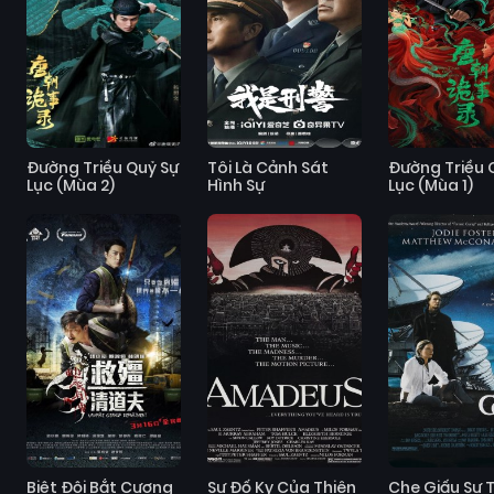
Đường Triều Quỷ Sự
Tôi Là Cảnh Sát
Đường Triều 
Lục (Mùa 2)
Hình Sự
Lục (Mùa 1)
Biệt Đội Bắt Cương
Sự Đố Kỵ Của Thiên
Che Giấu Sự 