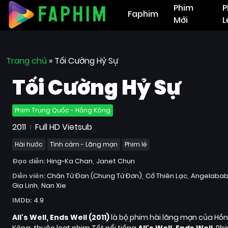
Phim
P
Faphim
Mới
L
Trang chủ
»
Tối Cường Hỷ Sự
Tối Cường Hỷ Sự
Phim Trung Quốc - Hồng Kông
2011
Full HD Vietsub
Hài hước
Tình cảm - Lãng mạn
Phim lẻ
Đạo diễn:
Hing-Ka Chan
Janet Chun
Diễn viên:
Chân Tử Đan (Chung Tử Đơn)
Cổ Thiên Lạc
Angelabab
Gia Linh
Nan Xie
IMDb:
4.9
All's Well, Ends Well (2011)
là bộ phim hài lãng mạn của Hồ