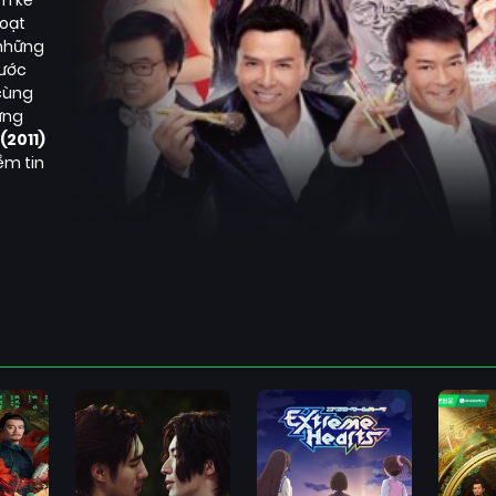
im kể
loạt
 những
hước
cùng
ững
 (2011)
ềm tin