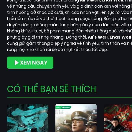
Kông, thuộc loạt phim Tết nổi tiếng
All's Well, Ends Well
. Ph
về những câu chuyện tình yêu và gia đình đan xen với hàng 
tình huống dở khóc dở cười, khi các nhân vật liên tục rơi vào
hiểu lầm, rắc rối và thử thách trong cuộc sống. Bằng sự hài 
duyên dáng, những màn tung hứng ăn ý của dàn diễn viên 
không khí vui tươi, bộ phim mang đến nhiều tiếng cười và nh
phút giây giải trí nhẹ nhàng. Đồng thời,
All's Well, Ends Well
cũng gửi gắm thông điệp ý nghĩa về tình yêu, tình thân và ni
rằng mọi khó khăn rồi sẽ có một kết thúc tốt đẹp.
XEM NGAY
CÓ THỂ BẠN SẼ THÍCH