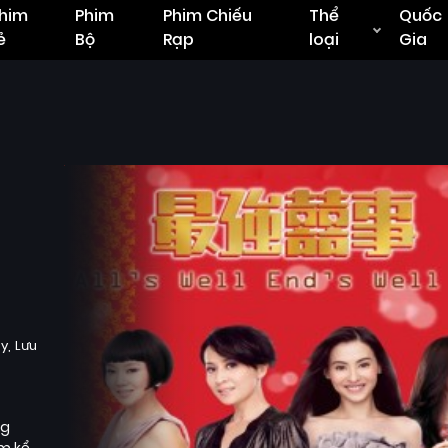
him
Phim
Phim Chiếu
Thể
Quốc
ẻ
Bộ
Rạp
loại
Gia
y
Lưu
ng