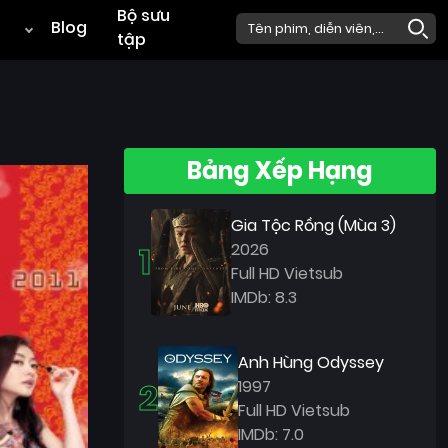
Bộ sưu
Blog
tập
Bảng Xếp Hạng
Gia Tộc Rồng (Mùa 3)
1
2026
Full HD Vietsub
IMDb: 8.3
Anh Hùng Odyssey
2
1997
Full HD Vietsub
IMDb: 7.0