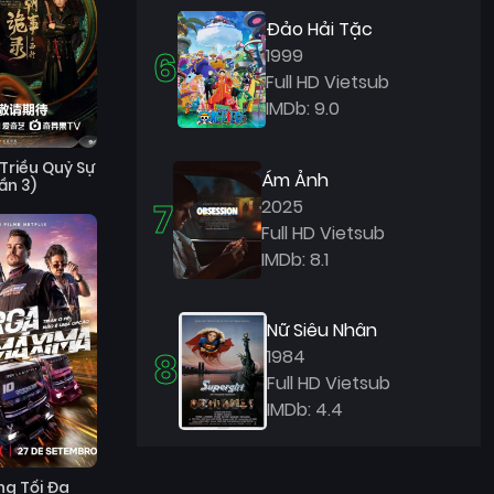
Đảo Hải Tặc
6
1999
Full HD Vietsub
IMDb: 9.0
Triều Quỷ Sự
Ám Ảnh
ần 3)
7
2025
Full HD Vietsub
IMDb: 8.1
Nữ Siêu Nhân
8
1984
Full HD Vietsub
IMDb: 4.4
ng Tối Đa