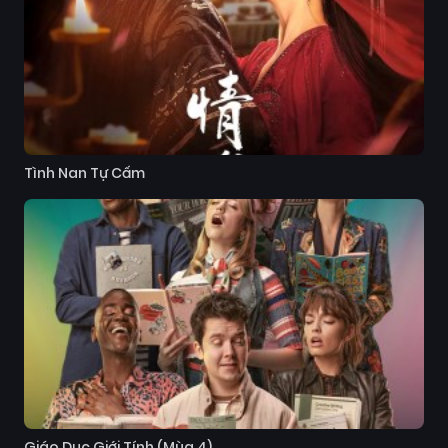
Tình Nan Tự Cấm
Giáo Dục Giới Tính (Mùa 4)