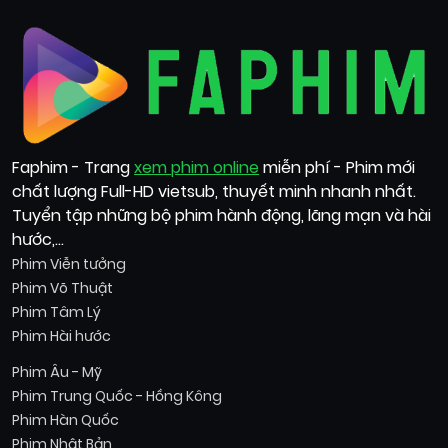
Faphim - Trang
xem phim online
miễn phí - Phim mới
chất lượng Full-HD vietsub, thuyết minh nhanh nhất.
Tuyển tập những bộ phim hành động, lãng mạn và hài
hước,...
Phim Viễn tưởng
Phim Võ Thuật
Phim Tâm Lý
Phim Hài hước
Phim Âu - Mỹ
Phim Trung Quốc - Hồng Kông
Phim Hàn Quốc
Phim Nhật Bản