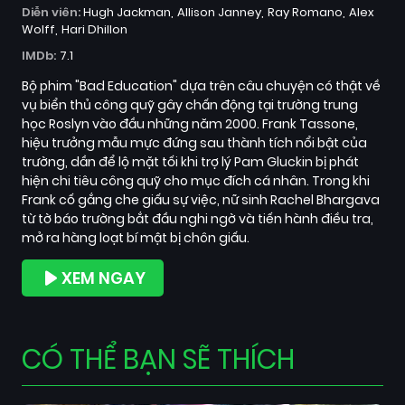
Diễn viên:
Hugh Jackman
Allison Janney
Ray Romano
Alex
Wolff
Hari Dhillon
IMDb:
7.1
Bộ phim "Bad Education" dựa trên câu chuyện có thật về
vụ biển thủ công quỹ gây chấn động tại trường trung
học Roslyn vào đầu những năm 2000. Frank Tassone,
hiệu trưởng mẫu mực đứng sau thành tích nổi bật của
trường, dần để lộ mặt tối khi trợ lý Pam Gluckin bị phát
hiện chi tiêu công quỹ cho mục đích cá nhân. Trong khi
Frank cố gắng che giấu sự việc, nữ sinh Rachel Bhargava
từ tờ báo trường bắt đầu nghi ngờ và tiến hành điều tra,
mở ra hàng loạt bí mật bị chôn giấu.
XEM NGAY
CÓ THỂ BẠN SẼ THÍCH