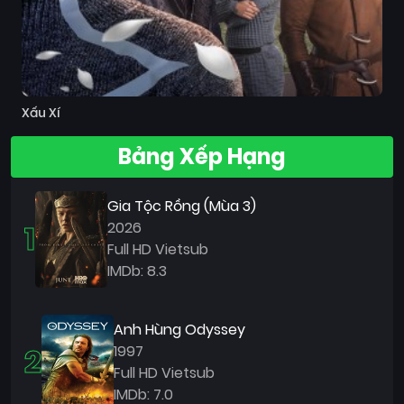
Xấu Xí
Bảng Xếp Hạng
Gia Tộc Rồng (Mùa 3)
1
2026
Full HD Vietsub
IMDb: 8.3
Anh Hùng Odyssey
2
1997
Full HD Vietsub
IMDb: 7.0