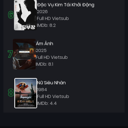
Đặc Vụ Kim Tái Khởi Động
6
2026
Full HD Vietsub
IMDb: 8.2
Ám Ảnh
7
2025
Full HD Vietsub
IMDb: 8.1
Nữ Siêu Nhân
8
1984
Full HD Vietsub
IMDb: 4.4