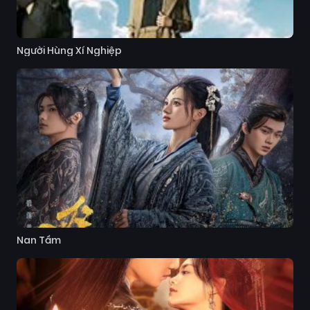
Người Hùng Xí Nghiệp
Nan Tầm