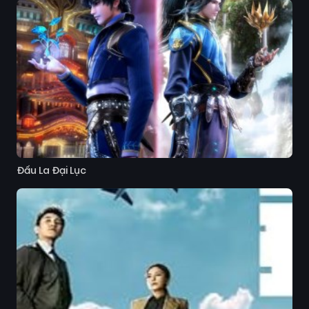
Đấu La Đại Lục