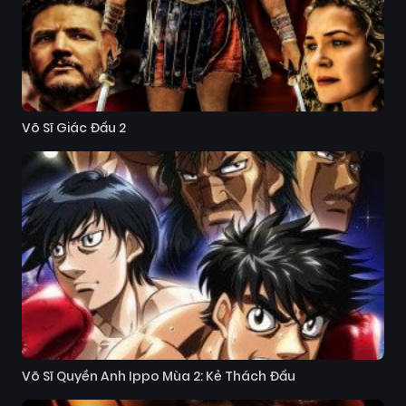
Võ Sĩ Giác Đấu 2
Võ Sĩ Quyền Anh Ippo Mùa 2: Kẻ Thách Đấu