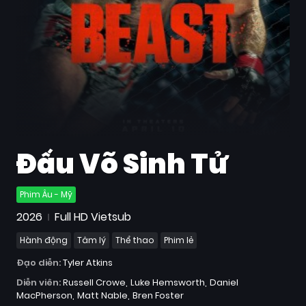
Quốc
Gia
Blog
Bộ
sưu
tập
Đấu Võ Sinh Tử
Phim Âu - Mỹ
2026
Full HD Vietsub
Hành động
Tâm lý
Thể thao
Phim lẻ
Đạo diễn:
Tyler Atkins
Diễn viên:
Russell Crowe
Luke Hemsworth
Daniel
MacPherson
Matt Nable
Bren Foster