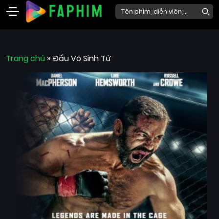
Faphim
Trang chủ
Phim
»
Đấu Võ Sinh Tử
Mới
Phim
Lẻ
Phim
Bộ
Phim
Chiếu
Rạp
Thể
loại