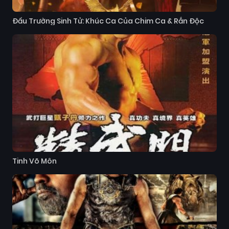
Đấu Trường Sinh Tử: Khúc Ca Của Chim Ca & Rắn Độc
Tinh Võ Môn