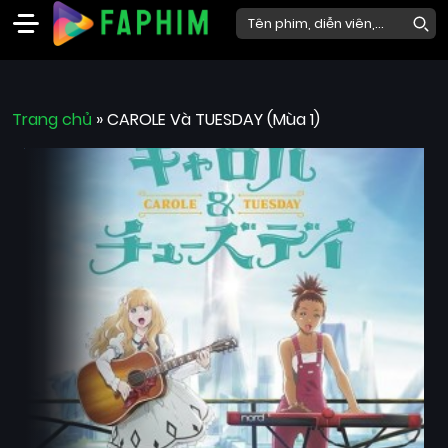
Faphim
Trang chủ
Phim
»
CAROLE Và TUESDAY (Mùa 1)
Mới
Phim
Lẻ
Phim
Bộ
Phim
Chiếu
Rạp
Thể
loại