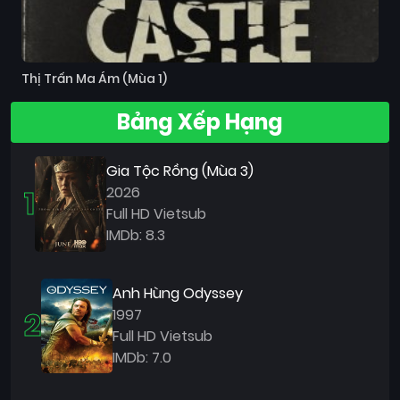
Thị Trấn Ma Ám (Mùa 1)
Bảng Xếp Hạng
Gia Tộc Rồng (Mùa 3)
1
2026
Full HD Vietsub
IMDb: 8.3
Anh Hùng Odyssey
2
1997
Full HD Vietsub
IMDb: 7.0