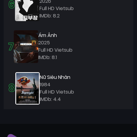
6
2026
Full HD Vietsub
IMDb: 8.2
Ám Ảnh
7
2025
Full HD Vietsub
IMDb: 8.1
Nữ Siêu Nhân
8
1984
Full HD Vietsub
IMDb: 4.4