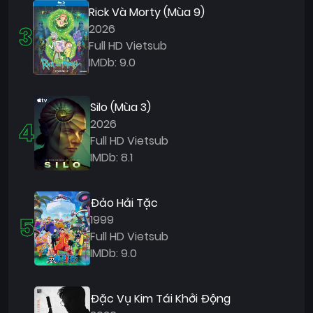
Rick Và Morty (Mùa 9)
3
2026
Full HD Vietsub
IMDb: 9.0
Silo (Mùa 3)
4
2026
Full HD Vietsub
IMDb: 8.1
Đảo Hải Tặc
5
1999
Full HD Vietsub
IMDb: 9.0
Đặc Vụ Kim Tái Khởi Động