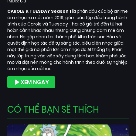
IMDb:
8.3
CAROLE & TUESDAY Season 1
là phần đầu của bộ anime
âm nhạc ra mắt năm 2019, gồm các tập đầu trong hành
trình của Carole và Tuesday - hai cô gái trẻ đến từ hai
hoàn cảnh khác nhau nhưng cùng chung đam mê âm
nhạc. Họ gặp nhau tại thành phố Alba trên sao Hỏa và
quyết định hợp tác để tự sáng tác, biểu diễn nhạc giữa
một thế giới nơi phần lớn âm nhạc do AI thống trị. Phần
này tập trung vào việc xây dựng tình bạn, khám phá ước
mơ và đặt nền móng cho hành trình theo đuổi sự nghiệp
âm nhạc của cả hai.
XEM NGAY
CÓ THỂ BẠN SẼ THÍCH