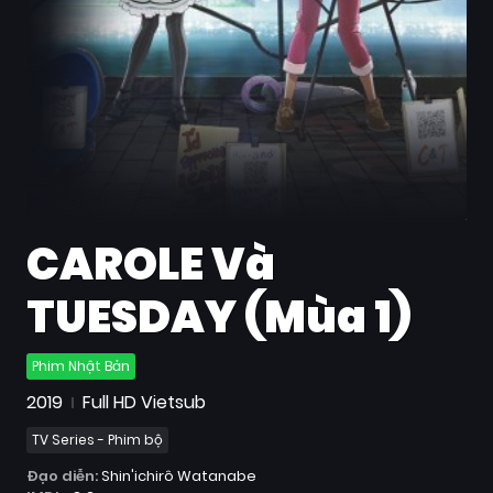
Quốc
Gia
Blog
Bộ
sưu
tập
CAROLE Và
TUESDAY (Mùa 1)
Phim Nhật Bản
2019
Full HD Vietsub
TV Series - Phim bộ
Đạo diễn:
Shin'ichirô Watanabe