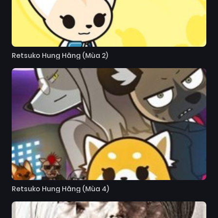
Retsuko Hung Hăng (Mùa 2)
Retsuko Hung Hăng (Mùa 4)