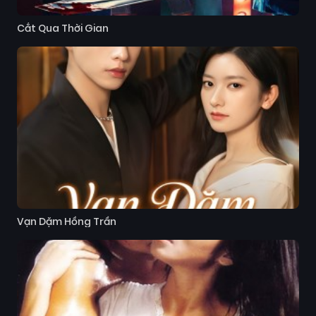
Cắt Qua Thời Gian
Vạn Dặm Hồng Trần