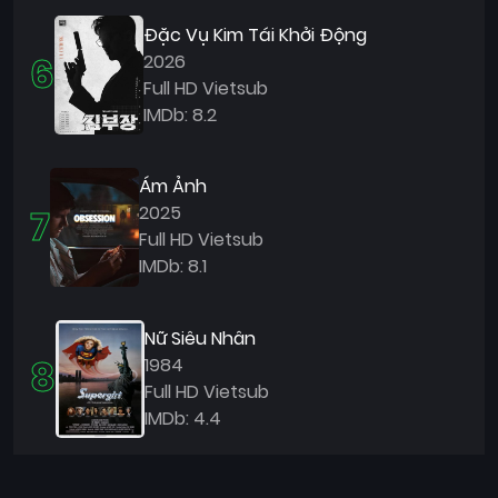
Đặc Vụ Kim Tái Khởi Động
6
2026
Full HD Vietsub
IMDb: 8.2
Ám Ảnh
7
2025
Full HD Vietsub
IMDb: 8.1
Nữ Siêu Nhân
8
1984
Full HD Vietsub
IMDb: 4.4