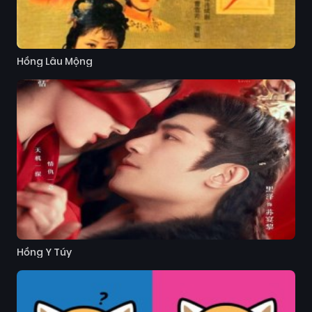
Hồng Lâu Mộng
Hồng Y Túy