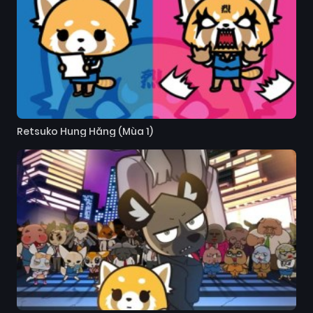
Retsuko Hung Hăng (Mùa 1)