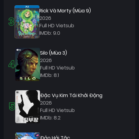
Rick Và Morty (Mùa 9)
3
2026
Full HD Vietsub
IMDb: 9.0
Silo (Mùa 3)
4
2026
Full HD Vietsub
IMDb: 8.1
Đặc Vụ Kim Tái Khởi Động
5
2026
Full HD Vietsub
IMDb: 8.2
Đảo Hải Tặc