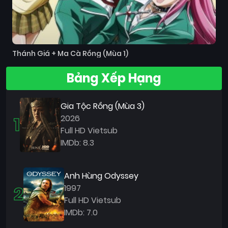
Thánh Giá + Ma Cà Rồng (Mùa 1)
Bảng Xếp Hạng
Gia Tộc Rồng (Mùa 3)
1
2026
Full HD Vietsub
IMDb: 8.3
Anh Hùng Odyssey
2
1997
Full HD Vietsub
IMDb: 7.0