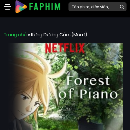
Faphim
Trang chủ
Phim
»
Rừng Dương Cầm (Mùa 1)
Mới
Phim
Lẻ
Phim
Bộ
Phim
Chiếu
Rạp
Thể
loại