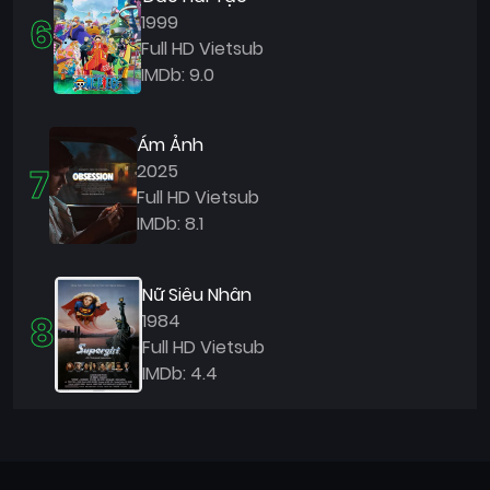
6
1999
Full HD Vietsub
IMDb: 9.0
Ám Ảnh
7
2025
Full HD Vietsub
IMDb: 8.1
Nữ Siêu Nhân
8
1984
Full HD Vietsub
IMDb: 4.4