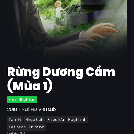
Quốc
Gia
Blog
Bộ
sưu
tập
Rừng Dương Cầm
(Mùa 1)
Phim Nhật Bản
2018
Full HD Vietsub
Tâm lý
Nhạc kịch
Phiêu lưu
Hoạt hình
TV Series - Phim bộ
IMDb:
7.3