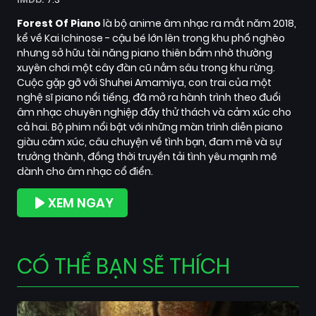
Forest Of Piano
là bộ anime âm nhạc ra mắt năm 2018,
kể về Kai Ichinose - cậu bé lớn lên trong khu phố nghèo
nhưng sở hữu tài năng piano thiên bẩm nhờ thường
xuyên chơi một cây đàn cũ nằm sâu trong khu rừng.
Cuộc gặp gỡ với Shuhei Amamiya, con trai của một
nghệ sĩ piano nổi tiếng, đã mở ra hành trình theo đuổi
âm nhạc chuyên nghiệp đầy thử thách và cảm xúc cho
cả hai. Bộ phim nổi bật với những màn trình diễn piano
giàu cảm xúc, câu chuyện về tình bạn, đam mê và sự
trưởng thành, đồng thời truyền tải tình yêu mạnh mẽ
dành cho âm nhạc cổ điển.
XEM NGAY
CÓ THỂ BẠN SẼ THÍCH