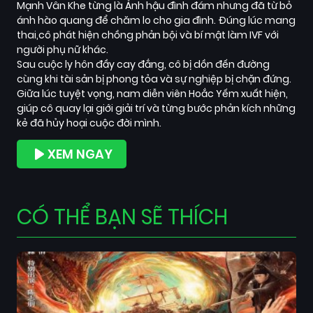
Mạnh Vân Khe từng là Ảnh hậu đình đám nhưng đã từ bỏ
ánh hào quang để chăm lo cho gia đình. Đúng lúc mang
thai,cô phát hiện chồng phản bội và bí mật làm IVF với
người phụ nữ khác.
Sau cuộc ly hôn đầy cay đắng, cô bị dồn đến đường
cùng khi tài sản bị phong tỏa và sự nghiệp bị chặn đứng.
Giữa lúc tuyệt vọng, nam diễn viên Hoắc Yếm xuất hiện,
giúp cô quay lại giới giải trí và từng bước phản kích những
kẻ đã hủy hoại cuộc đời mình.
XEM NGAY
CÓ THỂ BẠN SẼ THÍCH