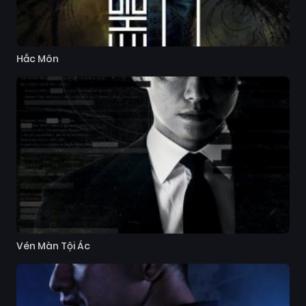
Hắc Môn
Vén Màn Tội Ác