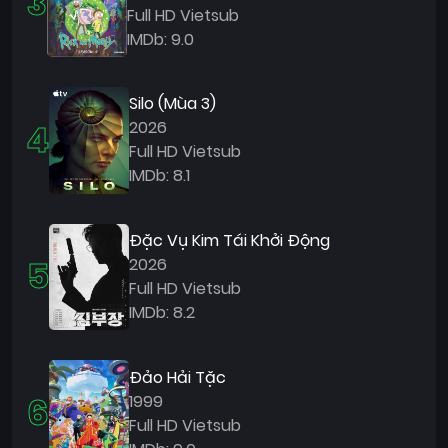
3
Full HD Vietsub
IMDb: 9.0
Silo (Mùa 3)
4
2026
Full HD Vietsub
IMDb: 8.1
Đặc Vụ Kim Tái Khởi Động
5
2026
Full HD Vietsub
IMDb: 8.2
Đảo Hải Tặc
6
1999
Full HD Vietsub