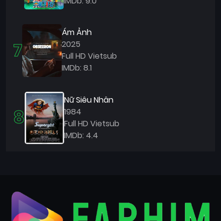
IMDb: 9.0
Ám Ảnh
7
2025
Full HD Vietsub
IMDb: 8.1
Nữ Siêu Nhân
8
1984
Full HD Vietsub
IMDb: 4.4