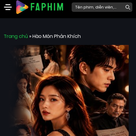
Faphim
Trang chủ
Phim
»
Hào Môn Phản Khích
Mới
Phim
Lẻ
Phim
Bộ
Phim
Chiếu
Rạp
Thể
loại