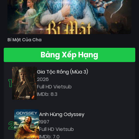
Bí Mật Của Cha
Bảng Xếp Hạng
Gia Tộc Rồng (Mùa 3)
1
2026
Full HD Vietsub
IMDb: 8.3
Anh Hùng Odyssey
2
1997
Full HD Vietsub
IMDb: 7.0