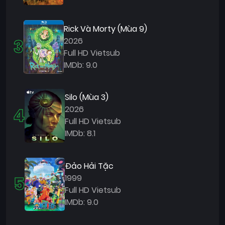
Rick Và Morty (Mùa 9)
3
2026
Full HD Vietsub
IMDb: 9.0
Silo (Mùa 3)
4
2026
Full HD Vietsub
IMDb: 8.1
Đảo Hải Tặc
5
1999
Full HD Vietsub
IMDb: 9.0