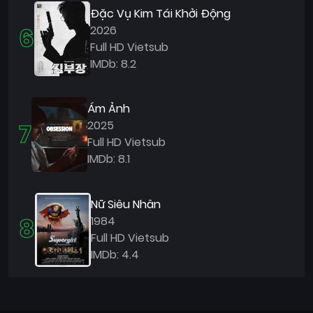
Đặc Vụ Kim Tái Khởi Động
6
2026
Full HD Vietsub
IMDb: 8.2
Ám Ảnh
7
2025
Full HD Vietsub
IMDb: 8.1
Nữ Siêu Nhân
8
1984
Full HD Vietsub
IMDb: 4.4