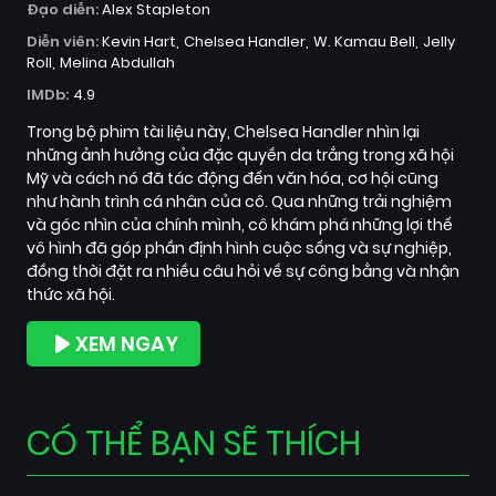
Đạo diễn:
Alex Stapleton
Diễn viên:
Kevin Hart
Chelsea Handler
W. Kamau Bell
Jelly
Roll
Melina Abdullah
IMDb:
4.9
Trong bộ phim tài liệu này, Chelsea Handler nhìn lại
những ảnh hưởng của đặc quyền da trắng trong xã hội
Mỹ và cách nó đã tác động đến văn hóa, cơ hội cũng
như hành trình cá nhân của cô. Qua những trải nghiệm
và góc nhìn của chính mình, cô khám phá những lợi thế
vô hình đã góp phần định hình cuộc sống và sự nghiệp,
đồng thời đặt ra nhiều câu hỏi về sự công bằng và nhận
thức xã hội.
XEM NGAY
CÓ THỂ BẠN SẼ THÍCH