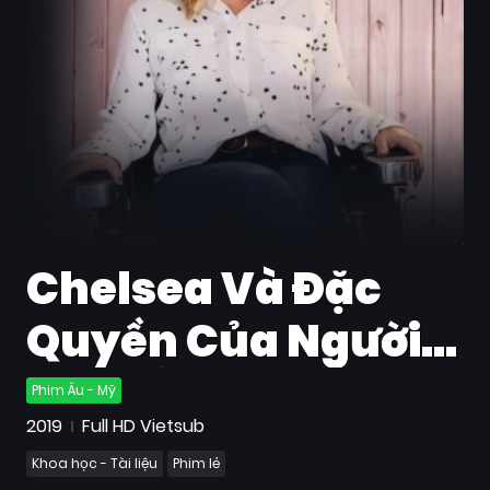
Quốc
Gia
Blog
Bộ
sưu
tập
Chelsea Và Đặc
Quyền Của Người
Da Trắng
Phim Âu - Mỹ
2019
Full HD Vietsub
Khoa học - Tài liệu
Phim lẻ