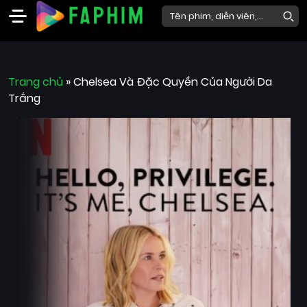
Faphim
Trang chủ
Phim
»
Chelsea Và Đặc Quyền Của Người Da
Trắng
Mới
Phim
Lẻ
Phim
Bộ
Phim
Chiếu
Rạp
Thể
loại