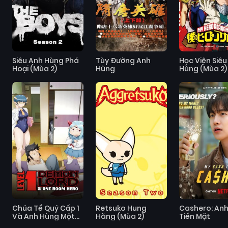
Siêu Anh Hùng Phá
Tùy Đường Anh
Học Viện Siêu
Hoại (Mùa 2)
Hùng
Hùng (Mùa 2)
Chúa Tể Quỷ Cấp 1
Retsuko Hung
Cashero: An
Và Anh Hùng Một
Hăng (Mùa 2)
Tiền Mặt
Phòng