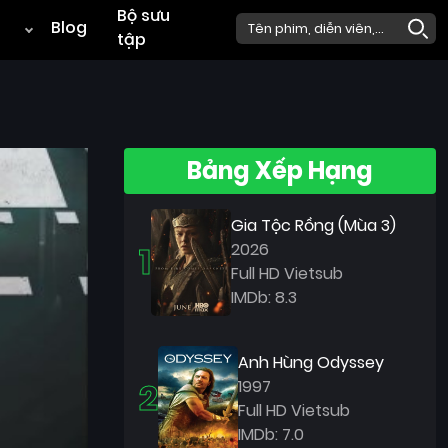
Bộ sưu
Blog
tập
Bảng Xếp Hạng
Gia Tộc Rồng (Mùa 3)
1
2026
Full HD Vietsub
IMDb: 8.3
Anh Hùng Odyssey
2
1997
Full HD Vietsub
IMDb: 7.0