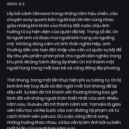
IMDb:
6.3
Lấy bối cảnh Okinawa trong những năm hậu chiến, câu
chuyện xoay quanh bốn người bạn lớn lên cùng nhau
giữa những khó khăn của thời kỳ đất nước chịu ảnh
hưởng từ sự hiện diện của quân đội Mỹ. Trong số đó, On
là người anh cả được mọi người kính trọng và ngưỡng
mộ. Với lòng dũng cảm và tinh thần nghĩa hiệp, anh
thường dẫn các bạn đột nhập vào căn cứ quân sự Mỹ để
lấy nhu yếu phẩm phân phát cho người dân nghèo trong
khu phố. Những hành động ấy khiến On trở thành một
người hùng trong mắt bạn bè và cộng đồng địa phương.
Thế nhưng, trong một lần thực hiện phi vụ tương tự, On bị
binh lính Mỹ truy đuổi và đột ngột mất tích không để lại
dấu vết. Sự kiện đó trở thành vết thương không bao giờ
lành đối với những người thân thiết nhất của anh. Nhiều
năm sau, Gusuku đã trở thành cảnh sát, Yamako là giáo
viên tiểu học và Rei bước vào con đường tội phạm với tư
cách thành viên yakuza. Dù cuộc sống đã rẽ sang
những hướng khác nhau, cả ba vẫn bị ám ảnh bởi sự biến
mất bí ẩn của người bạn năm xưa.