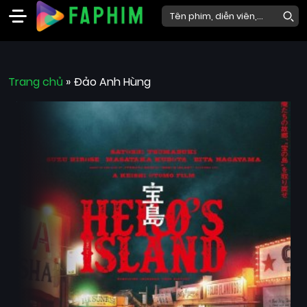
Faphim
Trang chủ
Phim
»
Đảo Anh Hùng
Mới
Phim
Lẻ
Phim
Bộ
Phim
Chiếu
Rạp
Thể
loại