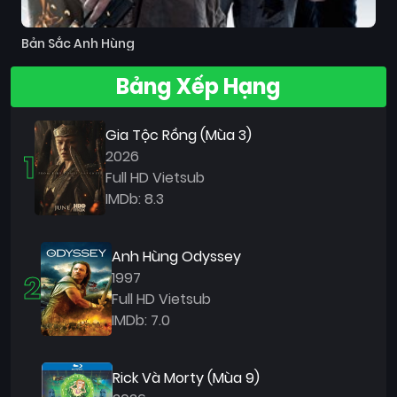
Bản Sắc Anh Hùng
Bảng Xếp Hạng
Gia Tộc Rồng (Mùa 3)
1
2026
Full HD Vietsub
IMDb: 8.3
Anh Hùng Odyssey
2
1997
Full HD Vietsub
IMDb: 7.0
Rick Và Morty (Mùa 9)