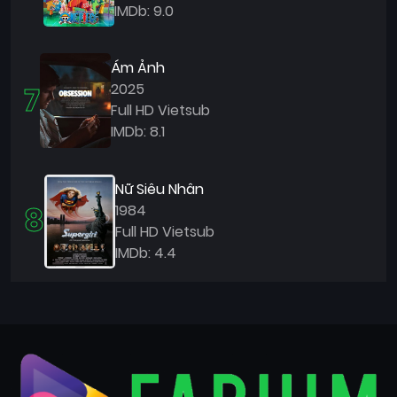
IMDb: 9.0
Ám Ảnh
7
2025
Full HD Vietsub
IMDb: 8.1
Nữ Siêu Nhân
8
1984
Full HD Vietsub
IMDb: 4.4