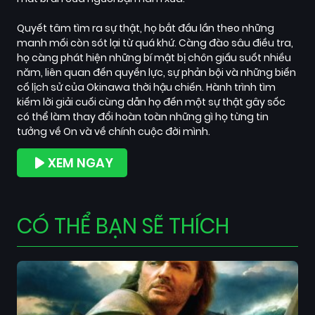
Quyết tâm tìm ra sự thật, họ bắt đầu lần theo những
manh mối còn sót lại từ quá khứ. Càng đào sâu điều tra,
họ càng phát hiện những bí mật bị chôn giấu suốt nhiều
năm, liên quan đến quyền lực, sự phản bội và những biến
cố lịch sử của Okinawa thời hậu chiến. Hành trình tìm
kiếm lời giải cuối cùng dẫn họ đến một sự thật gây sốc
có thể làm thay đổi hoàn toàn những gì họ từng tin
tưởng về On và về chính cuộc đời mình.
XEM NGAY
CÓ THỂ BẠN SẼ THÍCH