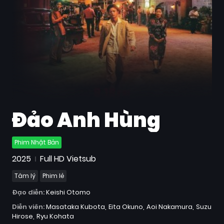
Quốc
Gia
Blog
Bộ
sưu
tập
Đảo Anh Hùng
Phim Nhật Bản
2025
Full HD Vietsub
Tâm lý
Phim lẻ
Đạo diễn:
Keishi Otomo
Diễn viên:
Masataka Kubota
Eita Okuno
Aoi Nakamura
Suzu
Hirose
Ryu Kohata