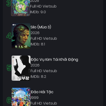
3
2026
Full HD Vietsub
IMDb: 9.0
Silo (Mùa 3)
4
2026
Full HD Vietsub
IMDb: 8.1
Đặc Vụ Kim Tái Khởi Động
5
2026
Full HD Vietsub
IMDb: 8.2
Đảo Hải Tặc
6
1999
Full HD Vietsub