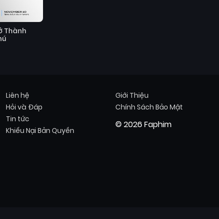
rở Thành
hú
Liên hệ
Giới Thiệu
Hỏi và Đáp
Chính Sách Bảo Mật
Tin tức
© 2026 Faphim
Khiếu Nại Bản Quyền