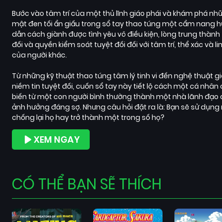
Bước vào tâm trí của một thủ lĩnh giáo phái và khám phá nhữ
mật đen tối ẩn giấu trong sổ tay thao túng một cẩm nang 
dẫn cách giành được tình yêu vô điều kiện, lòng trung thành
đối và quyền kiểm soát tuyệt đối đối với tâm trí, thể xác và li
của người khác.
Từ những kỹ thuật thao túng tâm lý tinh vi đến nghệ thuật gi
niềm tin tuyệt đối, cuốn sổ tay này tiết lộ cách một cá nhân 
biến từ một con người bình thường thành một nhà lãnh đạo 
ảnh hưởng đáng sợ. Nhưng câu hỏi đặt ra là: Bạn sẽ sử dụng
chống lại họ hay trở thành một trong số họ?
XEM NGAY
CÓ THỂ BẠN SẼ THÍCH