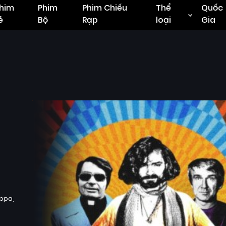
him
Phim
Phim Chiếu
Thể
Quốc
ẻ
Bộ
Rạp
loại
Gia
appa