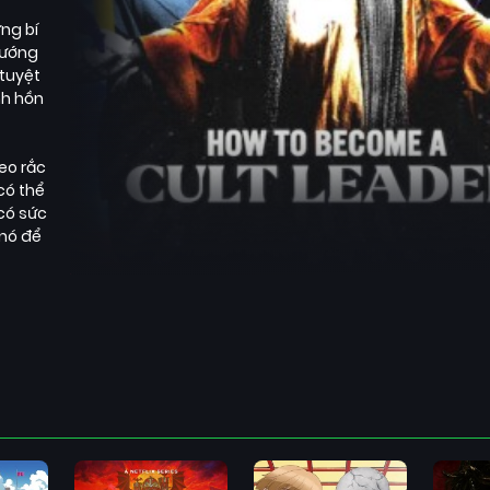
ng bí
hướng
 tuyệt
nh hồn
eo rắc
có thể
có sức
 nó để