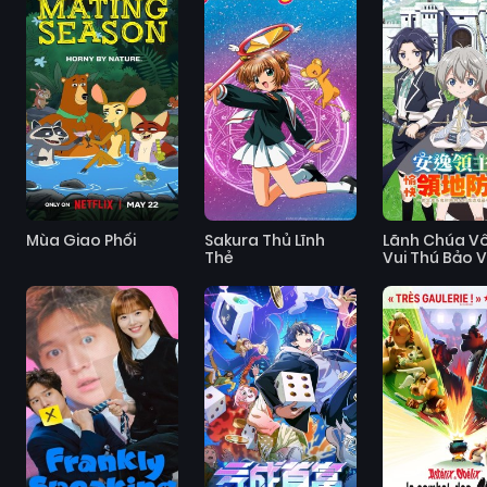
Mùa Giao Phối
Sakura Thủ Lĩnh
Lãnh Chúa Vô
Thẻ
Vui Thú Bảo 
Lãnh Địa ~ Bi
Ngôi Làng Vô
Thành Pháo 
Mạnh Nhất B
Ma Pháp Hệ 
Xuất ~