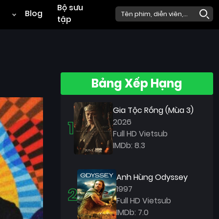
Bộ sưu
Blog
tập
Bảng Xếp Hạng
Gia Tộc Rồng (Mùa 3)
1
2026
Full HD Vietsub
IMDb: 8.3
Anh Hùng Odyssey
2
1997
Full HD Vietsub
IMDb: 7.0