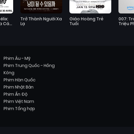
lix:
Trở Thành Người Xa
Giáo Hoàng Trẻ
007: T
a Các
Lạ
Tuổi
Triệu P
Phim Âu - Mỹ
Phim Trung Quốc - Hồng
Kông
Phim Hàn Quốc
Phim Nhật Bản
Phim Ấn Độ
Phim Việt Nam
Phim Tổng hợp