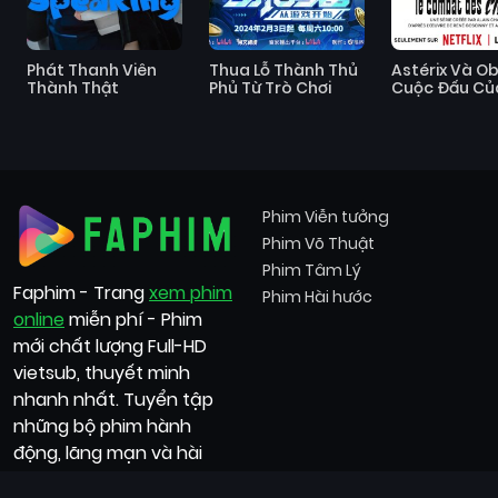
Phát Thanh Viên
Thua Lỗ Thành Thủ
Astérix Và Obé
Thành Thật
Phủ Từ Trò Chơi
Cuộc Đấu Củ
Thủ Lĩnh
Phim Viễn tưởng
Phim Võ Thuật
Phim Tâm Lý
Faphim - Trang
xem phim
Phim Hài hước
online
miễn phí - Phim
mới chất lượng Full-HD
vietsub, thuyết minh
nhanh nhất. Tuyển tập
những bộ phim hành
động, lãng mạn và hài
hước,...