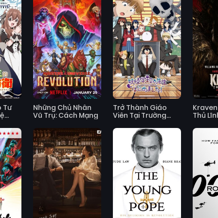
 Tư
Những Chủ Nhân
Trở Thành Giáo
Kraven
Vệ
Vũ Trụ: Cách Mạng
Viên Tại Trường
Thủ Lĩn
ến
Học Quái Vật
 Danh
Đài
ằng
Sản