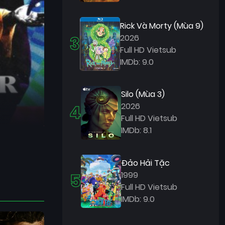
Rick Và Morty (Mùa 9)
3
2026
Full HD Vietsub
IMDb: 9.0
Silo (Mùa 3)
4
2026
Full HD Vietsub
IMDb: 8.1
Đảo Hải Tặc
5
1999
Full HD Vietsub
IMDb: 9.0