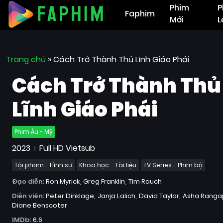
Phim
P
Faphim
Mới
L
Trang chủ
»
Cách Trở Thành Thủ Lĩnh Giáo Phái
Cách Trở Thành Thủ
Lĩnh Giáo Phái
Phim Âu - Mỹ
2023
Full HD Vietsub
Tội phạm - Hình sự
Khoa học - Tài liệu
TV Series - Phim bộ
Đạo diễn:
Ron Myrick
Greg Franklin
Tim Rauch
Diễn viên:
Peter Dinklage
Janja Lalich
David Taylor
Asha Rang
Diane Benscoter
IMDb:
6.6