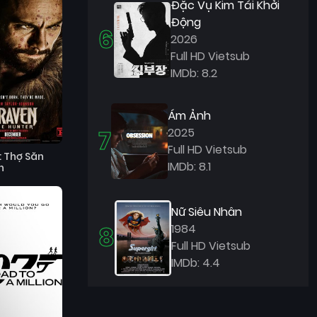
Đặc Vụ Kim Tái Khởi
Động
6
2026
Full HD Vietsub
IMDb: 8.2
Ám Ảnh
7
2025
Full HD Vietsub
: Thợ Săn
IMDb: 8.1
h
Nữ Siêu Nhân
8
1984
Full HD Vietsub
IMDb: 4.4