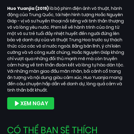
Huo Yuanjia (2019)
là bộ phim điện ảnh võ thuật, hành
động của Trung Quốc, tái hiện hình tượng Hoắc Nguyên
Giáp - vị võ sư huyền thoại nổi tiếng với tinh thần thượng
võ và lòng yêu nước. Phim kể về hành trình của ông từ
một võ sư trẻ tuổi đầy nhiệt huyết đến người đứng lên
bảo vệ danh dự của võ thuật Trung Hoa trước sự thách
thức của các võ sĩ nước ngoài. Bằng bản lĩnh, ý chí kiên
cường và võ công xuất chúng, Hoắc Nguyên Giáp không
chỉ vượt qua những đối thủ mạnh mẽ mà còn truyền
cảm hứng về tinh thần đoàn kết và lòng tự hào dân tộc.
Với những màn giao đấu mãn nhãn, bối cảnh cổ trang
ấn tượng và nội dung giàu cảm xúc, Huo Yuanjia mang
đến câu chuyện hấp dẫn về danh dự, lòng quả cảm và
tinh thần bất khuất.
XEM NGAY
CÓ THỂ BẠN SẼ THÍCH