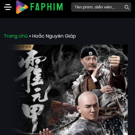
Faphim
Trang chủ
Phim
»
Hoắc Nguyên Giáp
Mới
Phim
Lẻ
Phim
Bộ
Phim
Chiếu
Rạp
Thể
loại