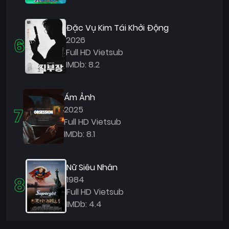
Đặc Vụ Kim Tái Khởi Động
6
2026
Full HD Vietsub
IMDb: 8.2
Ám Ảnh
7
2025
Full HD Vietsub
IMDb: 8.1
Nữ Siêu Nhân
8
1984
Full HD Vietsub
IMDb: 4.4