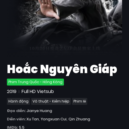
Quốc
Gia
Blog
Bộ
sưu
tập
Hoắc Nguyên Giáp
Phim Trung Quốc - Hồng Kông
2019
Full HD Vietsub
Hành động
Võ thuật - Kiếm hiệp
Phim lẻ
Đạo diễn:
Jianye Huang
Diễn viên:
Xu Tan
Yongxuan Cui
Qin Zhuang
IMDb:
5.5