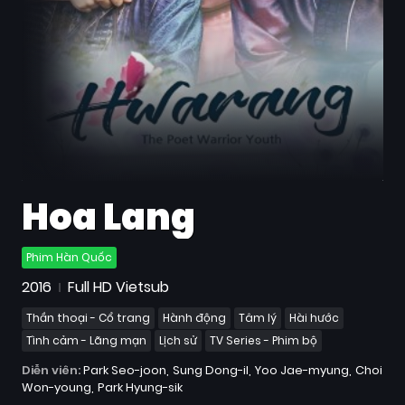
Quốc
Gia
Blog
Bộ
sưu
tập
Hoa Lang
Phim Hàn Quốc
2016
Full HD Vietsub
Thần thoại - Cổ trang
Hành động
Tâm lý
Hài hước
Tình cảm - Lãng mạn
Lịch sử
TV Series - Phim bộ
Diễn viên:
Park Seo-joon
Sung Dong-il
Yoo Jae-myung
Choi
Won-young
Park Hyung-sik