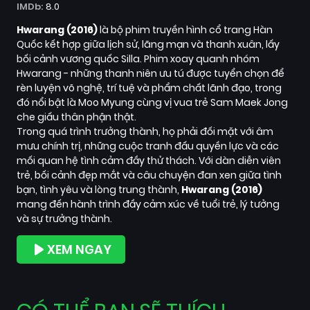
IMDb:
8.0
Hwarang (2016)
là bộ phim truyền hình cổ trang Hàn
Quốc kết hợp giữa lịch sử, lãng mạn và thanh xuân, lấy
bối cảnh vương quốc Silla. Phim xoay quanh nhóm
Hwarang - những thanh niên ưu tú được tuyển chọn để
rèn luyện võ nghệ, trí tuệ và phẩm chất lãnh đạo, trong
đó nổi bật là Moo Myung cùng vị vua trẻ Sam Maek Jong
che giấu thân phận thật.
Trong quá trình trưởng thành, họ phải đối mặt với âm
mưu chính trị, những cuộc tranh đấu quyền lực và các
mối quan hệ tình cảm đầy thử thách. Với dàn diễn viên
trẻ, bối cảnh đẹp mắt và câu chuyện đan xen giữa tình
bạn, tình yêu và lòng trung thành,
Hwarang (2016)
mang đến hành trình đầy cảm xúc về tuổi trẻ, lý tưởng
và sự trưởng thành.
XEM NGAY