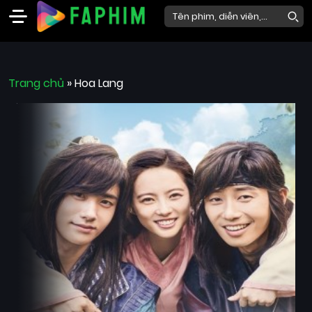
Faphim
Trang chủ
Phim
»
Hoa Lang
Mới
Phim
Lẻ
Phim
Bộ
Phim
Chiếu
Rạp
Thể
loại