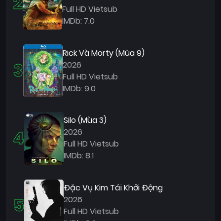
2
Full HD Vietsub
IMDb: 7.0
Rick Và Morty (Mùa 9)
3
2026
Full HD Vietsub
IMDb: 9.0
Silo (Mùa 3)
4
2026
Full HD Vietsub
IMDb: 8.1
Đặc Vụ Kim Tái Khởi Động
5
2026
Full HD Vietsub