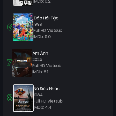
IMDb: 8.2
Đảo Hải Tặc
6
1999
Full HD Vietsub
IMDb: 9.0
Ám Ảnh
7
2025
Full HD Vietsub
IMDb: 8.1
Nữ Siêu Nhân
8
1984
Full HD Vietsub
IMDb: 4.4