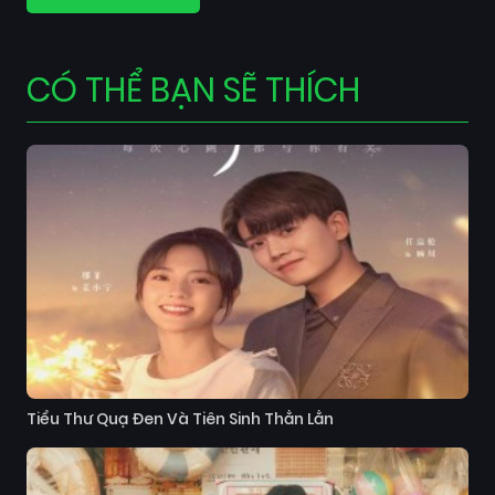
CÓ THỂ BẠN SẼ THÍCH
Tiểu Thư Quạ Đen Và Tiên Sinh Thằn Lằn