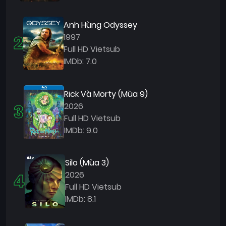
Anh Hùng Odyssey
2
1997
Full HD Vietsub
IMDb: 7.0
Rick Và Morty (Mùa 9)
3
2026
Full HD Vietsub
IMDb: 9.0
Silo (Mùa 3)
4
2026
Full HD Vietsub
IMDb: 8.1