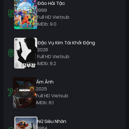
Đảo Hải Tặc
5
1999
Full HD Vietsub
IMDb: 9.0
Đặc Vụ Kim Tái Khởi Động
6
2026
Full HD Vietsub
IMDb: 8.2
Ám Ảnh
7
2025
Full HD Vietsub
IMDb: 8.1
Nữ Siêu Nhân
1984