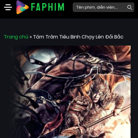
Faphim
Trang chủ
Phim
»
Tám Trăm Tiêu Binh Chạy Lên Đồi Bắc
Mới
Phim
Lẻ
Phim
Bộ
Phim
Chiếu
Rạp
Thể
loại