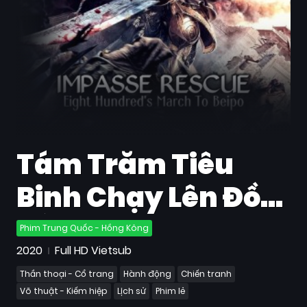
Quốc
Gia
Blog
Bộ
sưu
tập
Tám Trăm Tiêu
Binh Chạy Lên Đồi
Bắc
Phim Trung Quốc - Hồng Kông
2020
Full HD Vietsub
Thần thoại - Cổ trang
Hành động
Chiến tranh
Võ thuật - Kiếm hiệp
Lịch sử
Phim lẻ