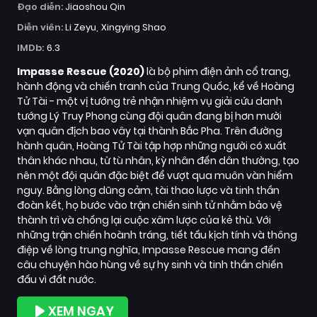
Đạo diễn:
Jiaoshou Qin
Diễn viên:
Li Zeyu
Xingying Shao
IMDb:
6.3
Impasse Rescue (2020)
là bộ phim điện ảnh cổ trang,
hành động và chiến tranh của Trung Quốc, kể về Hoàng
Tử Tài - một vị tướng trẻ nhận nhiệm vụ giải cứu danh
tướng Lý Truy Phong cùng đội quân đang bị hơn mười
vạn quân địch bao vây tại thành Bắc Pha. Trên đường
hành quân, Hoàng Tử Tài tập hợp những người có xuất
thân khác nhau, từ tù nhân, kỳ nhân đến dân thường, tạo
nên một đội quân đặc biệt để vượt qua muôn vàn hiểm
nguy. Bằng lòng dũng cảm, tài thao lược và tinh thần
đoàn kết, họ bước vào trận chiến sinh tử nhằm bảo vệ
thành trì và chống lại cuộc xâm lược của kẻ thù. Với
những trận chiến hoành tráng, tiết tấu kịch tính và thông
điệp về lòng trung nghĩa, Impasse Rescue mang đến
câu chuyện hào hùng về sự hy sinh và tinh thần chiến
đấu vì đất nước.
XEM NGAY