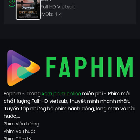
8
Full HD Vietsub
IMDb: 4.4
Faphim - Trang
xem phim online
miễn phí - Phim mới
chất lượng Full-HD vietsub, thuyết minh nhanh nhất.
Tuyển tập những bộ phim hành động, lãng mạn và hài
hước,...
Phim Viễn tưởng
Phim Võ Thuật
Phim Tâm Lý