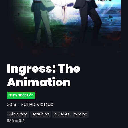
Quốc
Gia
Blog
Bộ
sưu
tập
Ingress: The
Animation
Phim Nhật Bản
2018
Full HD Vietsub
Viễn tưởng
Hoạt hình
TV Series - Phim bộ
IMDb:
6.4