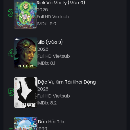
Rick Và Morty (Mùa 9)
3
2026
Full HD Vietsub
IMDb: 9.0
Silo (Mùa 3)
4
2026
Full HD Vietsub
IMDb: 8.1
Đặc Vụ Kim Tái Khởi Động
5
2026
Full HD Vietsub
IMDb: 8.2
Đảo Hải Tặc
1999