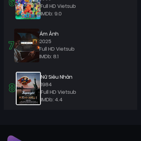
6
Full HD Vietsub
IMDb: 9.0
Ám Ảnh
7
2025
Full HD Vietsub
IMDb: 8.1
Nữ Siêu Nhân
8
1984
Full HD Vietsub
IMDb: 4.4