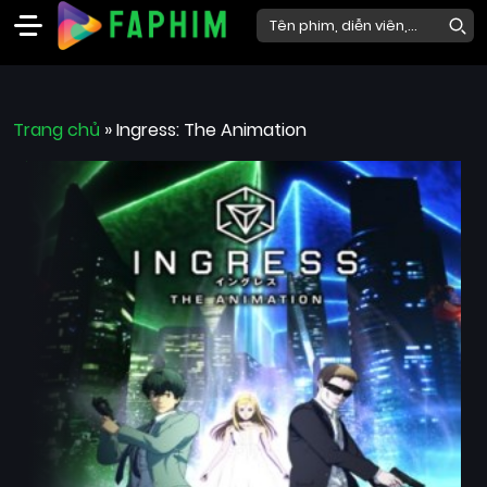
Faphim
Trang chủ
Phim
»
Ingress: The Animation
Mới
Phim
Lẻ
Phim
Bộ
Phim
Chiếu
Rạp
Thể
loại