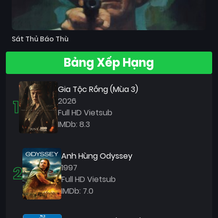
Sát Thủ Báo Thù
Bảng Xếp Hạng
Gia Tộc Rồng (Mùa 3)
1
2026
Full HD Vietsub
IMDb: 8.3
Anh Hùng Odyssey
2
1997
Full HD Vietsub
IMDb: 7.0