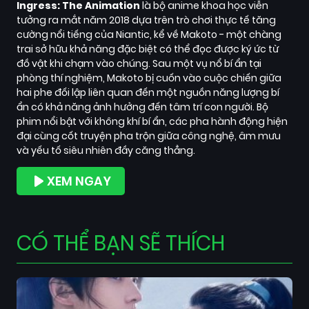
Ingress: The Animation
là bộ anime khoa học viễn
tưởng ra mắt năm 2018 dựa trên trò chơi thực tế tăng
cường nổi tiếng của Niantic, kể về Makoto - một chàng
trai sở hữu khả năng đặc biệt có thể đọc được ký ức từ
đồ vật khi chạm vào chúng. Sau một vụ nổ bí ẩn tại
phòng thí nghiệm, Makoto bị cuốn vào cuộc chiến giữa
hai phe đối lập liên quan đến một nguồn năng lượng bí
ẩn có khả năng ảnh hưởng đến tâm trí con người. Bộ
phim nổi bật với không khí bí ẩn, các pha hành động hiện
đại cùng cốt truyện pha trộn giữa công nghệ, âm mưu
và yếu tố siêu nhiên đầy căng thẳng.
XEM NGAY
CÓ THỂ BẠN SẼ THÍCH