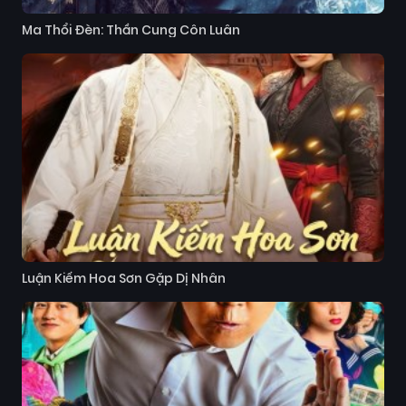
Ma Thổi Đèn: Thần Cung Côn Luân
Luận Kiếm Hoa Sơn Gặp Dị Nhân