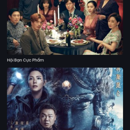
Hội Bạn Cực Phẩm