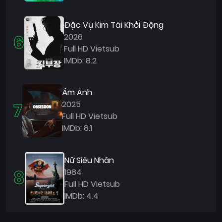
Đặc Vụ Kim Tái Khởi Động
6
2026
Full HD Vietsub
IMDb: 8.2
Ám Ảnh
7
2025
Full HD Vietsub
IMDb: 8.1
Nữ Siêu Nhân
8
1984
Full HD Vietsub
IMDb: 4.4