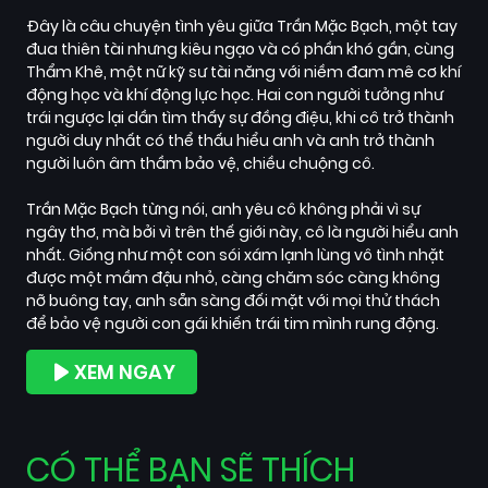
Đây là câu chuyện tình yêu giữa Trần Mặc Bạch, một tay
đua thiên tài nhưng kiêu ngạo và có phần khó gần, cùng
Thẩm Khê, một nữ kỹ sư tài năng với niềm đam mê cơ khí
động học và khí động lực học. Hai con người tưởng như
trái ngược lại dần tìm thấy sự đồng điệu, khi cô trở thành
người duy nhất có thể thấu hiểu anh và anh trở thành
người luôn âm thầm bảo vệ, chiều chuộng cô.
Trần Mặc Bạch từng nói, anh yêu cô không phải vì sự
ngây thơ, mà bởi vì trên thế giới này, cô là người hiểu anh
nhất. Giống như một con sói xám lạnh lùng vô tình nhặt
được một mầm đậu nhỏ, càng chăm sóc càng không
nỡ buông tay, anh sẵn sàng đối mặt với mọi thử thách
để bảo vệ người con gái khiến trái tim mình rung động.
XEM NGAY
CÓ THỂ BẠN SẼ THÍCH