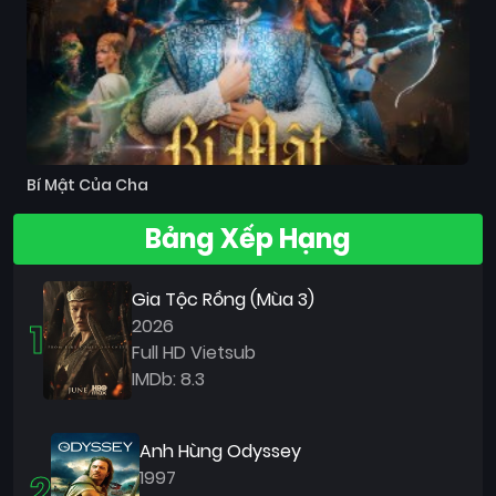
Bí Mật Của Cha
Bảng Xếp Hạng
Gia Tộc Rồng (Mùa 3)
1
2026
Full HD Vietsub
IMDb: 8.3
Anh Hùng Odyssey
2
1997