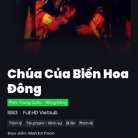
Quốc
Gia
Blog
Bộ
sưu
tập
Chúa Của Biển Hoa
Đông
Phim Trung Quốc - Hồng Kông
1993
Full HD Vietsub
Tâm lý
Tội phạm - Hình sự
Bí ẩn
Phim lẻ
Đạo diễn:
Man Kit Poon