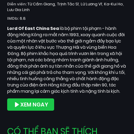
Diễn viên:
Từ Cẩm Giang
Trịnh Tắc Sĩ
Lữ Lương Vĩ
Ka-Kui Ho
Lưu Gia Linh
IMDb:
6.8
Lord Of East China Sea
là bộ phim tội phạm - hành
động Hồng Kông ra mắt năm 1993, xoay quanh cuộc đời
của một nhân vật bước vào thế giới ngầm đầy bạo lực
và quyền lực ở khu vực Thượng Hải và vùng biển Hoa
Đông. Bộ phim khắc họa quá trình vươn lên trong xã hội
tội phạm, nơi các băng nhóm tranh giành ảnh hưởng,
đồng thời phản ánh sự tàn nhẫn của thế giới giang hồ và
những cái giá phải trả cho tham vọng. Với không khí u tối,
nhiều tình huống căng thẳng và chất hành động đặc
trưng của điện ảnh Hồng Kông đầu thập niên 90, tác
phẩm mang lại cảm giác kịch tính và nặng tính bi kịch.
XEM NGAY
CÓ THỂ BẠN SẼ THÍCH