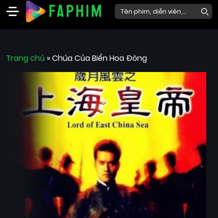
Faphim
Trang chủ
Phim
»
Chúa Của Biển Hoa Đông
Mới
Phim
Lẻ
Phim
Bộ
Phim
Chiếu
Rạp
Thể
loại