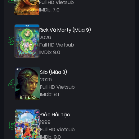
Full HD Vietsub
IMDb: 7.0
Rick Và Morty (Mùa 9)
3
2026
Full HD Vietsub
IMDb: 9.0
Silo (Mùa 3)
4
2026
Full HD Vietsub
IMDb: 8.1
Đảo Hải Tặc
5
1999
Full HD Vietsub
IMDb: 9.0