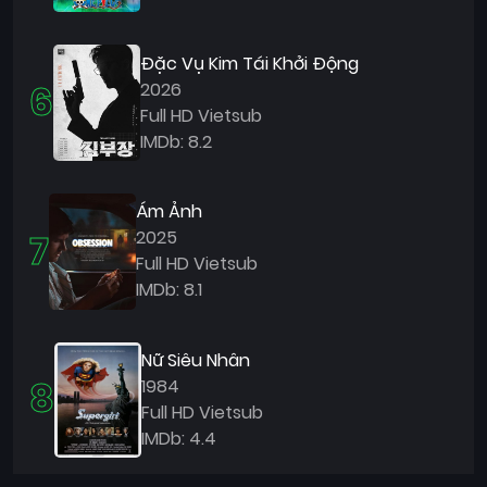
Đặc Vụ Kim Tái Khởi Động
6
2026
Full HD Vietsub
IMDb: 8.2
Ám Ảnh
7
2025
Full HD Vietsub
IMDb: 8.1
Nữ Siêu Nhân
8
1984
Full HD Vietsub
IMDb: 4.4