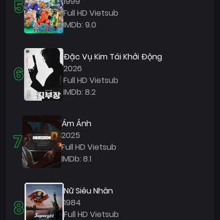
5
1999
Full HD Vietsub
IMDb: 9.0
Đặc Vụ Kim Tái Khởi Động
6
2026
Full HD Vietsub
IMDb: 8.2
Ám Ảnh
7
2025
Full HD Vietsub
IMDb: 8.1
Nữ Siêu Nhân
8
1984
Full HD Vietsub