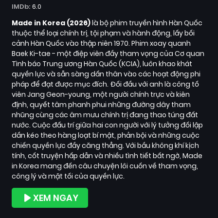
IMDb:
6.0
Made in Korea (2026)
là bộ phim truyền hình Hàn Quốc
thuộc thể loại chính trị, tội phạm và hành động, lấy bối
cảnh Hàn Quốc vào thập niên 1970. Phim xoay quanh
Baek Ki-tae - một điệp viên đầy tham vọng của Cơ quan
Tình báo Trung ương Hàn Quốc (KCIA), luôn khao khát
quyền lực và sẵn sàng dấn thân vào các hoạt động phi
pháp để đạt được mục đích. Đối đầu với anh là công tố
viên Jang Geon-young, một người chính trực và kiên
định, quyết tâm phanh phui những đường dây tham
nhũng cùng các âm mưu chính trị đang thao túng đất
nước. Cuộc đấu trí giữa hai con người với lý tưởng đối lập
dần kéo theo hàng loạt bí mật, phản bội và những cuộc
chiến quyền lực đầy căng thẳng. Với bầu không khí kịch
tính, cốt truyện hấp dẫn và nhiều tình tiết bất ngờ, Made
in Korea mang đến câu chuyện lôi cuốn về tham vọng,
công lý và mặt tối của quyền lực.
XEM NGAY