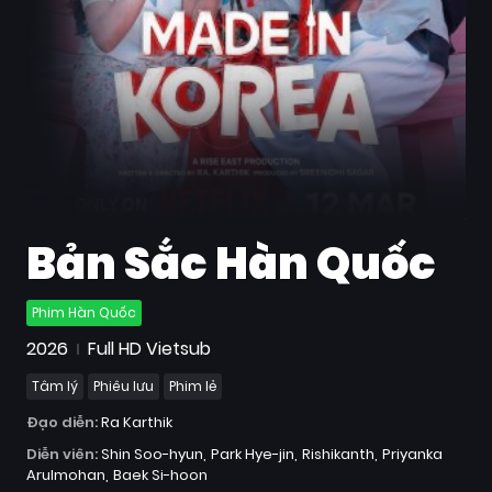
Quốc
Gia
Blog
Bộ
sưu
tập
Bản Sắc Hàn Quốc
Phim Hàn Quốc
2026
Full HD Vietsub
Tâm lý
Phiêu lưu
Phim lẻ
Đạo diễn:
Ra Karthik
Diễn viên:
Shin Soo-hyun
Park Hye-jin
Rishikanth
Priyanka
Arulmohan
Baek Si-hoon