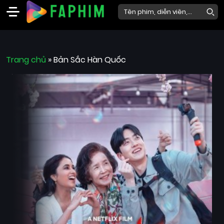
Faphim
Trang chủ
Phim
»
Bản Sắc Hàn Quốc
Mới
Phim
Lẻ
Phim
Bộ
Phim
Chiếu
Rạp
Thể
loại