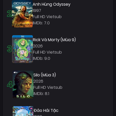
Anh Hùng Odyssey
2
1997
Full HD Vietsub
IMDb: 7.0
Rick Và Morty (Mùa 9)
3
2026
Full HD Vietsub
IMDb: 9.0
Silo (Mùa 3)
4
2026
Full HD Vietsub
IMDb: 8.1
Đảo Hải Tặc