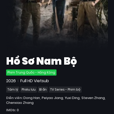
Quốc
Gia
Blog
Bộ
sưu
tập
Hồ Sơ Nam Bộ
Phim Trung Quốc - Hồng Kông
2026
Full HD Vietsub
Tâm lý
Phiêu lưu
Bí ẩn
TV Series - Phim bộ
Diễn viên:
Dong Han
Peiyao Jiang
Yuxi Ding
Steven Zhang
Chenxiao Zhang
IMDb:
0