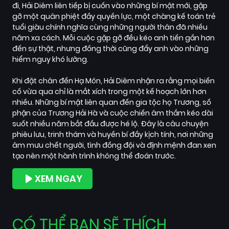
đi, Hải Diêm liên tiếp bị cuốn vào những bí mật mới, gặp
gỡ một quân phiệt đầy quyền lực, một chàng kế toán trẻ
tuổi giàu chính nghĩa cùng những người thân đã nhiều
năm xa cách. Mỗi cuộc gặp gỡ đều kéo anh tiến gần hơn
đến sự thật, nhưng đồng thời cũng đẩy anh vào những
hiểm nguy khó lường.
Khi đặt chân đến Hạ Môn, Hải Diêm nhận ra rằng mọi biến
cố vừa qua chỉ là mắt xích trong một kế hoạch lớn hơn
nhiều. Những bí mật liên quan đến gia tộc họ Trương, số
phận của Trương Hải Hà và cuộc chiến âm thầm kéo dài
suốt nhiều năm bắt đầu được hé lộ. Đây là câu chuyện
phiêu lưu, trinh thám và huyền bí đầy kịch tính, nơi những
âm mưu chết người, tình đồng đội và định mệnh đan xen
tạo nên một hành trình không thể đoán trước.
XEM NGAY
CÓ THỂ BẠN SẼ THÍCH