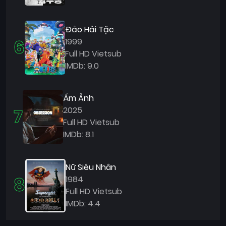
Đảo Hải Tặc
6
1999
Full HD Vietsub
IMDb: 9.0
Ám Ảnh
7
2025
Full HD Vietsub
IMDb: 8.1
Nữ Siêu Nhân
8
1984
Full HD Vietsub
IMDb: 4.4