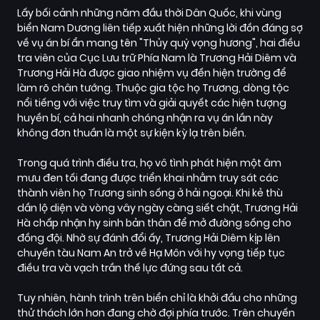
Lấy bối cảnh những năm đầu thời Dân Quốc, khi vùng
biển Nam Dương liên tiếp xuất hiện những lời đồn đáng sợ
về vụ án bí ẩn mang tên "Thủy quỷ vọng hương", hai điều
tra viên của Cục Lưu trữ Phía Nam là Trương Hải Diêm và
Trương Hải Hà được giao nhiệm vụ đến hiện trường để
làm rõ chân tướng. Thuộc gia tộc họ Trương, dòng tộc
nổi tiếng với việc truy tìm và giải quyết các hiện tượng
huyền bí, cả hai nhanh chóng nhận ra vụ án lần này
không đơn thuần là một sự kiện kỳ lạ trên biển.
Trong quá trình điều tra, họ vô tình phát hiện một âm
mưu đen tối đang được triển khai nhằm truy sát các
thành viên họ Trương sinh sống ở hải ngoại. Khi kẻ thù
dần lộ diện và vòng vây ngày càng siết chặt, Trương Hải
Hà chấp nhận hy sinh bản thân để mở đường sống cho
đồng đội. Nhờ sự đánh đổi ấy, Trương Hải Diêm kịp lên
chuyến tàu Nam An trở về Hạ Môn với hy vọng tiếp tục
điều tra và vạch trần thế lực đứng sau tất cả.
Tuy nhiên, hành trình trên biển chỉ là khởi đầu cho những
thử thách lớn hơn đang chờ đợi phía trước. Trên chuyến