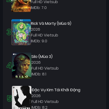
Full HD Vietsub
IMDb: 7.0
Rick Và Morty (Mùa 9)
3
2026
Full HD Vietsub
IMDb: 9.0
Silo (Mùa 3)
4
2026
Full HD Vietsub
IMDb: 8.1
Đặc Vụ Kim Tái Khởi Động
5
2026
Full HD Vietsub
IMDb: 8.2