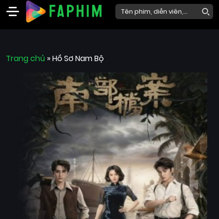
Faphim
Trang chủ
Phim
»
Hồ Sơ Nam Bộ
Mới
Phim
Lẻ
Phim
Bộ
Phim
Chiếu
Rạp
Thể
loại