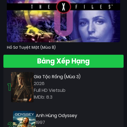
Hồ Sơ Tuyệt Mật (Mùa 8)
Bảng Xếp Hạng
Gia Tộc Rồng (Mùa 3)
1
2026
Full HD Vietsub
IMDb: 8.3
Anh Hùng Odyssey
2
1997