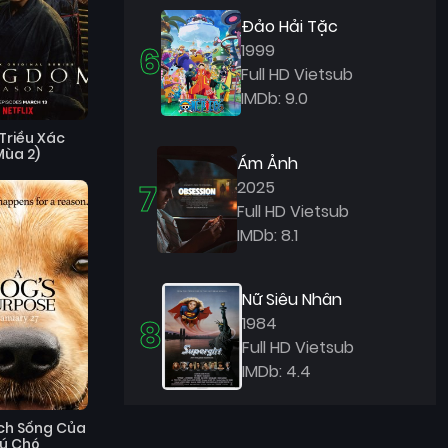
Đảo Hải Tặc
6
1999
Full HD Vietsub
IMDb: 9.0
Triều Xác
Mùa 2)
Ám Ảnh
7
2025
Full HD Vietsub
IMDb: 8.1
Nữ Siêu Nhân
8
1984
Full HD Vietsub
IMDb: 4.4
ch Sống Của
ú Chó