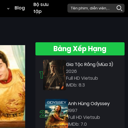
Bộ sưu
Blog
tập
Bảng Xếp Hạng
Gia Tộc Rồng (Mùa 3)
1
2026
Full HD Vietsub
IMDb: 8.3
Anh Hùng Odyssey
2
1997
Full HD Vietsub
IMDb: 7.0