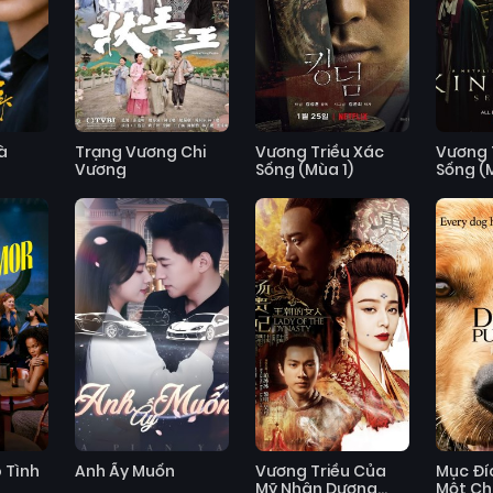
à
Trạng Vương Chi
Vương Triều Xác
Vương 
Vương
Sống (Mùa 1)
Sống (
 Tình
Anh Ấy Muốn
Vương Triều Của
Mục Đí
Mỹ Nhân Dương
Một Ch