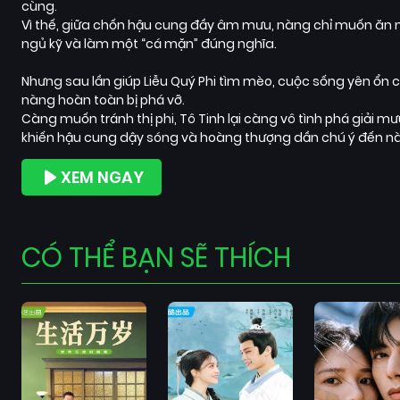
cùng.
Vì thế, giữa chốn hậu cung đầy âm mưu, nàng chỉ muốn ăn
ngủ kỹ và làm một “cá mặn” đúng nghĩa.
Nhưng sau lần giúp Liễu Quý Phi tìm mèo, cuộc sống yên ổn 
nàng hoàn toàn bị phá vỡ.
Càng muốn tránh thị phi, Tô Tinh lại càng vô tình phá giải mư
khiến hậu cung dậy sóng và hoàng thượng dần chú ý đến 
XEM NGAY
CÓ THỂ BẠN SẼ THÍCH