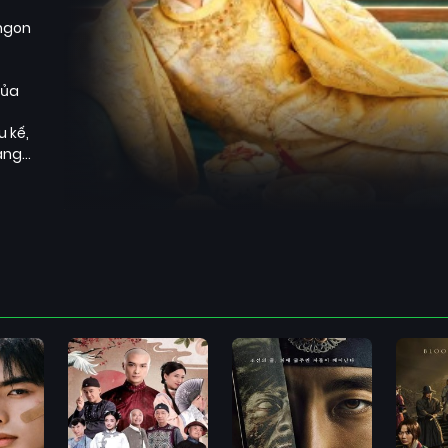
 ngon
của
u kế,
nàng…