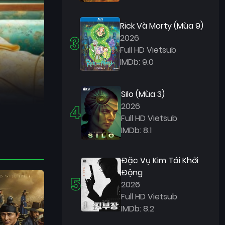
Rick Và Morty (Mùa 9)
3
2026
Full HD Vietsub
IMDb: 9.0
Silo (Mùa 3)
4
2026
Full HD Vietsub
IMDb: 8.1
Đặc Vụ Kim Tái Khởi
Động
5
2026
Full HD Vietsub
IMDb: 8.2