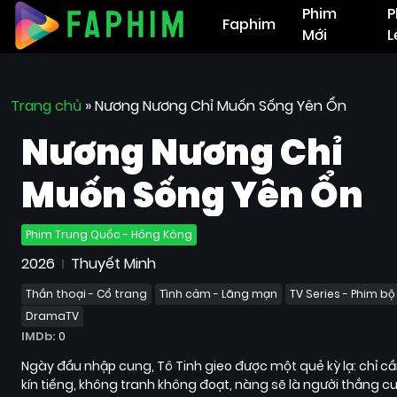
Phim
P
Faphim
Mới
L
Trang chủ
»
Nương Nương Chỉ Muốn Sống Yên Ổn
Nương Nương Chỉ
Muốn Sống Yên Ổn
Phim Trung Quốc - Hồng Kông
2026
Thuyết Minh
Thần thoại - Cổ trang
Tình cảm - Lãng mạn
TV Series - Phim bộ
DramaTV
IMDb:
0
Ngày đầu nhập cung, Tô Tinh gieo được một quẻ kỳ lạ: chỉ c
kín tiếng, không tranh không đoạt, nàng sẽ là người thắng cu