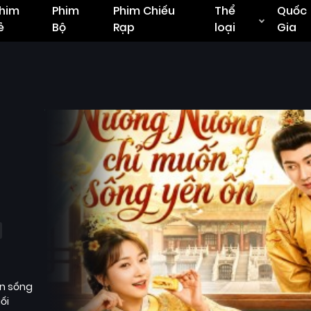
him
Phim
Phim Chiếu
Thể
Quốc
ẻ
Bộ
Rạp
loại
Gia
ần sống
ối