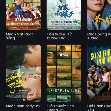
Muôn Mặt Cuộc
Tiểu Nương Tử
Chó Hoang V
Sống
Đương Gia
Xương
Muốn Nhìn Thấy Em
Giả Thuyết Cho
Chỉ Dành Cho
Tương Lai
Yêu