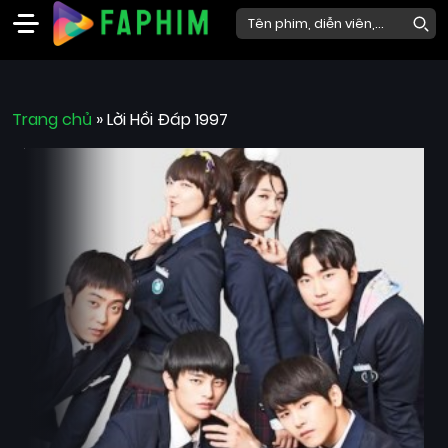
Faphim
Trang chủ
Phim
»
Lời Hồi Đáp 1997
Mới
Phim
Lẻ
Phim
Bộ
Phim
Chiếu
Rạp
Thể
loại