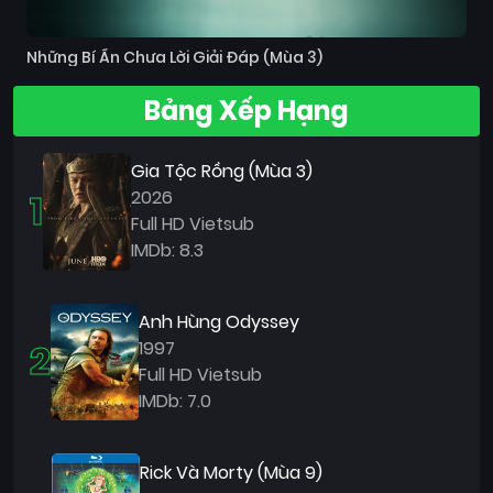
Những Bí Ẩn Chưa Lời Giải Đáp (Mùa 3)
Bảng Xếp Hạng
Gia Tộc Rồng (Mùa 3)
1
2026
Full HD Vietsub
IMDb: 8.3
Anh Hùng Odyssey
2
1997
Full HD Vietsub
IMDb: 7.0
Rick Và Morty (Mùa 9)