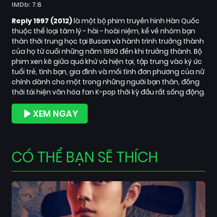
IMDb:
7.8
Reply 1997 (2012)
là một bộ phim truyền hình Hàn Quốc
thuộc thể loại tâm lý - hài - hoài niệm, kể về nhóm bạn
thân thời trung học tại Busan và hành trình trưởng thành
của họ từ cuối những năm 1990 đến khi trưởng thành. Bộ
phim xen kẽ giữa quá khứ và hiện tại, tập trung vào ký ức
tuổi trẻ, tình bạn, gia đình và mối tình đơn phương của nữ
chính dành cho một trong những người bạn thân, đồng
thời tái hiện văn hóa fan K-pop thời kỳ đầu rất sống động.
XEM NGAY
CÓ THỂ BẠN SẼ THÍCH