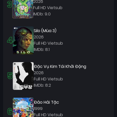
3
2026
Full HD Vietsub
IMDb: 9.0
Silo (Mùa 3)
4
2026
Full HD Vietsub
IMDb: 8.1
Đặc Vụ Kim Tái Khởi Động
5
2026
Full HD Vietsub
IMDb: 8.2
Đảo Hải Tặc
6
1999
Full HD Vietsub