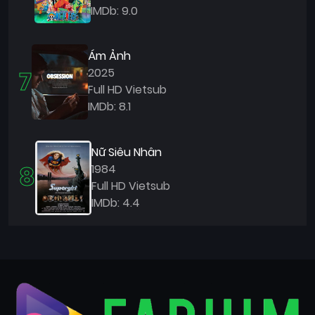
IMDb: 9.0
Ám Ảnh
7
2025
Full HD Vietsub
IMDb: 8.1
Nữ Siêu Nhân
8
1984
Full HD Vietsub
IMDb: 4.4