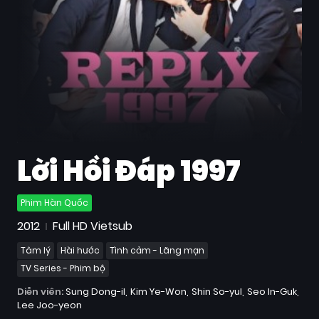
Quốc
Gia
Blog
Bộ
sưu
tập
Lời Hồi Đáp 1997
Phim Hàn Quốc
2012
Full HD Vietsub
Tâm lý
Hài hước
Tình cảm - Lãng mạn
TV Series - Phim bộ
Diễn viên:
Sung Dong-il
Kim Ye-Won
Shin So-yul
Seo In-Guk
Lee Joo-yeon