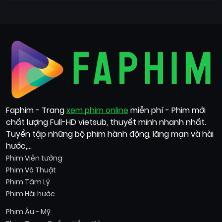
Faphim - Trang
xem phim online
miễn phí - Phim mới
chất lượng Full-HD vietsub, thuyết minh nhanh nhất.
Tuyển tập những bộ phim hành động, lãng mạn và hài
hước,...
Phim Viễn tưởng
Phim Võ Thuật
Phim Tâm Lý
Phim Hài hước
Phim Âu - Mỹ