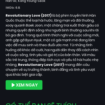
Han-wi
Kang Young-Seok
IMDb:
6.8
Revolutionary Love (2017)
là bộ phim truyền hình Hàn
Quốc thuộc thể loại hài hước, lãng mạn và đời thường,
xoay quanh Baek Joon, một chàng trai xuất thân giàu có
nhưng quyết định sống như người bình thường sau khi rời
bỏ gia đình. Trong quá trình thích nghi với cuộc sống mới,
anh gặp gỡ Byun Hyuk, một cô gái mạnh mẽ đang làm
việc để mưu sinh và theo đuổi ước mơ. Từ những tình
huống dở khóc dở cười, hai người dần thay đổi cách nhìn
về cuộc sống, tình yêu và giá trị của bản thân. Với màu
sắc trẻ trung, thông điệp tích cực và yếu tố hài hước nhẹ
nhàng,
Revolutionary Love (2017)
mang đến câu
chuyện về sự trưởng thành, bình đẳng và tình yêu vượt
qua khác biệt giai cấp.
XEM NGAY