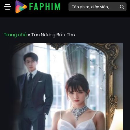
Faphim
Trang chủ
Phim
»
Tân Nương Báo Thù
Mới
Phim
Lẻ
Phim
Bộ
Phim
Chiếu
Rạp
Thể
loại