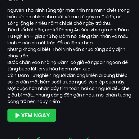
Nguyễn Thời Ninh từng tận mắt nhìn mẹ mình chết trong
biển lửa do chính cha ruột và mẹ kế gây ra. Từ đó, cô
sống lặng lẽ nhiều năm chỉ để chờ ngày trả thù.
Đến tuổi kết hôn, em kế Phong An Kiều vì sợ gả cho Đàm
Tư Nghiên — gia chủ họ Đàm nổi tiếng tàn nhẫn và máu
lạnh — nên bí mật tráo đổi cô lên xe hoa.
Nhưng không ai biết, Thời Ninh vốn chưa từng có ý định
chạy trốn.
Bước chân vào nhà họ Đàm, cô giả vờ ngoan ngoãn để
từng bước lật lại vụ hỏa hoạn năm xưa.
Còn Đàm Tư Nghiên, người đàn ông khiến ai cũng khiếp
sợ, lại dần mất kiểm soát trước người vợ bị ép cưới này.
Một cuộc hôn nhân đầy tính toán, hai con người đều che
giấu bí mật… nhưng càng đến gần nhau, mọi chân tướng
càng trở nên nguy hiểm.
XEM NGAY