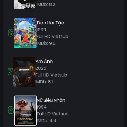
IMDb: 8.2
Đảo Hải Tặc
6
1999
Full HD Vietsub
IMDb: 9.0
Ám Ảnh
7
2025
Full HD Vietsub
IMDb: 8.1
Nữ Siêu Nhân
8
1984
Full HD Vietsub
IMDb: 4.4