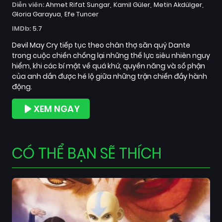
Diễn viên:
Ahmet Rifat Sungar
Kamil Güler
Metin Akdülger
Gloria Garayua
Efe Tuncer
IMDb:
5.7
Devil May Cry tiếp tục theo chân thợ săn quỷ Dante
trong cuộc chiến chống lại những thế lực siêu nhiên nguy
hiểm, khi các bí mật về quá khứ, quyền năng và số phận
của anh dần được hé lộ giữa những trận chiến đầy hành
động.
XEM NGAY
CÓ THỂ BẠN SẼ THÍCH