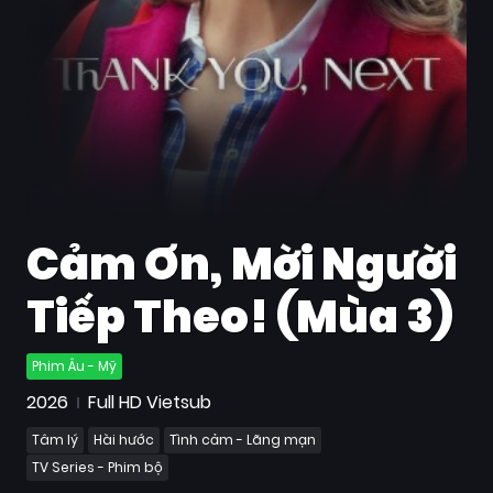
Quốc
Gia
Blog
Bộ
sưu
tập
Cảm Ơn, Mời Người
Tiếp Theo! (Mùa 3)
Phim Âu - Mỹ
2026
Full HD Vietsub
Tâm lý
Hài hước
Tình cảm - Lãng mạn
TV Series - Phim bộ