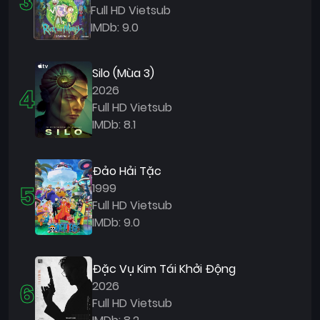
3
Full HD Vietsub
IMDb: 9.0
Silo (Mùa 3)
4
2026
Full HD Vietsub
IMDb: 8.1
Đảo Hải Tặc
5
1999
Full HD Vietsub
IMDb: 9.0
Đặc Vụ Kim Tái Khởi Động
6
2026
Full HD Vietsub