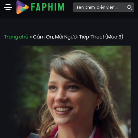
Faphim
Trang chủ
Phim
»
Cảm Ơn, Mời Người Tiếp Theo! (Mùa 3)
Mới
Phim
Lẻ
Phim
Bộ
Phim
Chiếu
Rạp
Thể
loại