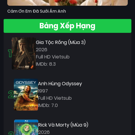
Cảm Ơn Em Đã Sưởi Ấm Anh
Bảng Xếp Hạng
Gia Tộc Rồng (Mùa 3)
1
2026
Full HD Vietsub
IMDb: 8.3
Anh Hùng Odyssey
2
1997
Full HD Vietsub
IMDb: 7.0
Rick Và Morty (Mùa 9)
2026