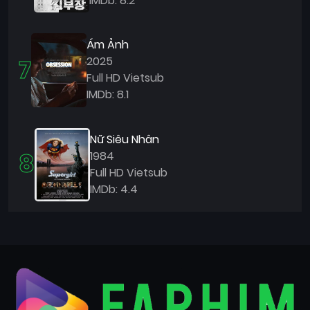
IMDb: 8.2
Ám Ảnh
7
2025
Full HD Vietsub
IMDb: 8.1
Nữ Siêu Nhân
8
1984
Full HD Vietsub
IMDb: 4.4