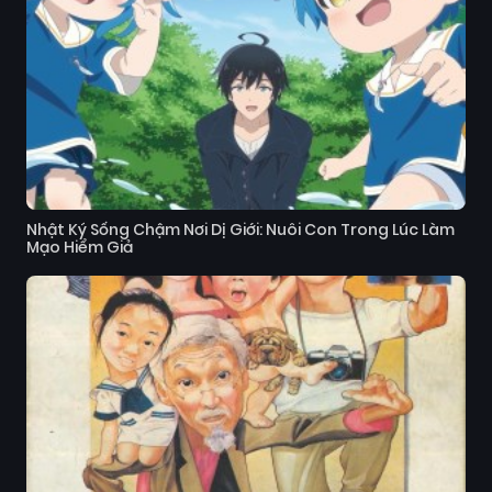
Nhật Ký Sống Chậm Nơi Dị Giới: Nuôi Con Trong Lúc Làm
Mạo Hiểm Giả