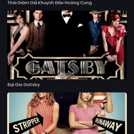
Thái Giám Giả Khuynh Đảo Hoàng Cung
Đại Gia Gatsby