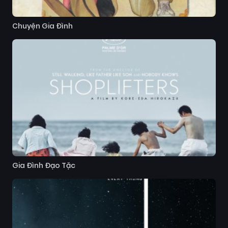
Chuyện Gia Đình
Gia Đình Đạo Tặc