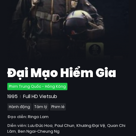
Quốc
Gia
Blog
Bộ
sưu
tập
Đại Mạo Hiểm Gia
Phim Trung Quốc - Hồng Kông
1995
Full HD Vietsub
Hành động
Tâm lý
Phim lẻ
Đạo diễn:
Ringo Lam
Diễn viên:
Lưu Đức Hoa
Paul Chun
Khương Đại Vệ
Quan Chi
Lâm
Ben Ngai-Cheung Ng