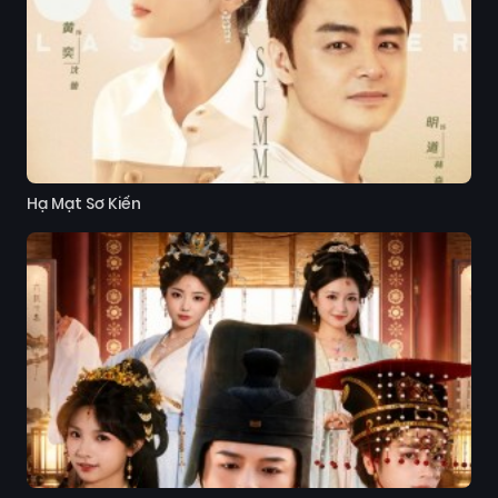
Hạ Mạt Sơ Kiến