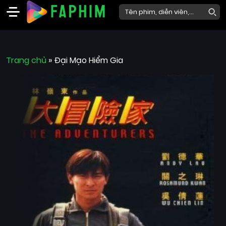
Faphim
Trang chủ
Phim
»
Đại Mạo Hiểm Gia
Mới
Phim
Lẻ
Phim
Bộ
Phim
Chiếu
Rạp
Thể
loại