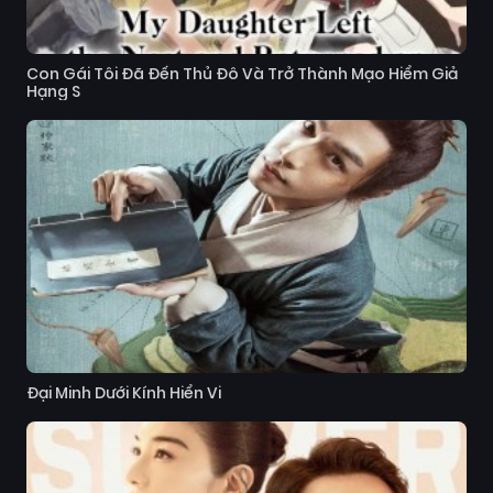
Con Gái Tôi Đã Đến Thủ Đô Và Trở Thành Mạo Hiểm Giả
Hạng S
Đại Minh Dưới Kính Hiển Vi