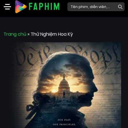
Faphim
Trang chủ
Phim
»
Thử Nghiệm Hoa Kỳ
Mới
Phim
Lẻ
Phim
Bộ
Phim
Chiếu
Rạp
Thể
loại