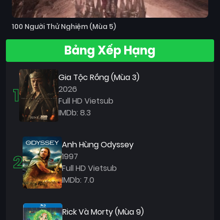
100 Người Thử Nghiệm (Mùa 5)
Bảng Xếp Hạng
Gia Tộc Rồng (Mùa 3)
1
2026
Full HD Vietsub
IMDb: 8.3
Anh Hùng Odyssey
2
1997
Full HD Vietsub
IMDb: 7.0
Rick Và Morty (Mùa 9)