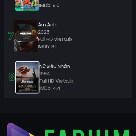
IMDb: 9.0
Ám Ảnh
7
2025
Full HD Vietsub
IMDb: 8.1
Nữ Siêu Nhân
8
1984
Full HD Vietsub
IMDb: 4.4