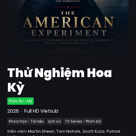
Quốc
Gia
Blog
Bộ
sưu
tập
Thử Nghiệm Hoa
Kỳ
Phim Âu - Mỹ
2026
Full HD Vietsub
Khoa học - Tài liệu
Lịch sử
TV Series - Phim bộ
Diễn viên:
Martin Sheen
Tom Nichols
Scott Kuza
Patrick