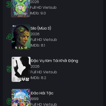
3
2026
Full HD Vietsub
IMDb: 9.0
Silo (Mùa 3)
4
2026
Full HD Vietsub
IMDb: 8.1
Đặc Vụ Kim Tái Khởi Động
5
2026
Full HD Vietsub
IMDb: 8.2
Đảo Hải Tặc
6
1999
Full HD Vietsub