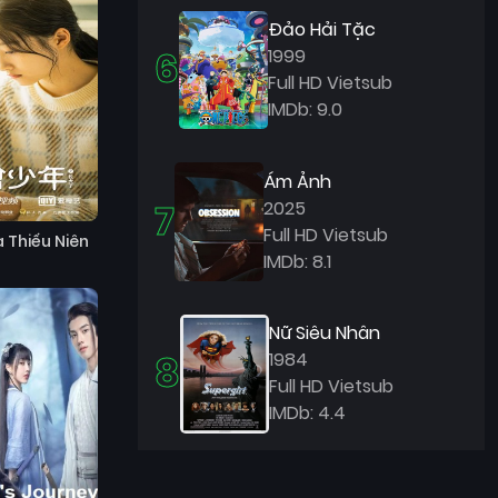
Đảo Hải Tặc
6
1999
Full HD Vietsub
IMDb: 9.0
Ám Ảnh
7
2025
Full HD Vietsub
 Thiếu Niên
IMDb: 8.1
Nữ Siêu Nhân
8
1984
Full HD Vietsub
IMDb: 4.4