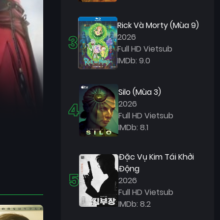
Rick Và Morty (Mùa 9)
3
2026
Full HD Vietsub
IMDb: 9.0
Silo (Mùa 3)
4
2026
Full HD Vietsub
IMDb: 8.1
Đặc Vụ Kim Tái Khởi
Động
5
2026
Full HD Vietsub
IMDb: 8.2