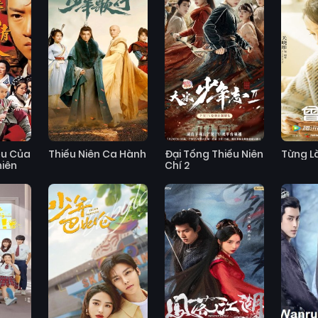
ếu Của
Thiếu Niên Ca Hành
Đại Tống Thiếu Niên
Từng Là
iên
Chí 2