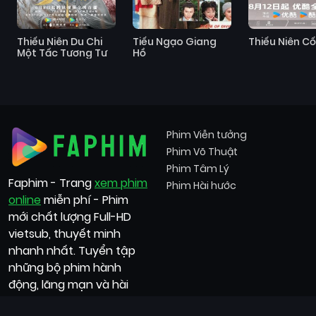
Thiếu Niên Du Chi
Tiếu Ngạo Giang
Thiếu Niên Cố
Một Tấc Tương Tư
Hồ
Phim Viễn tưởng
Phim Võ Thuật
Phim Tâm Lý
Faphim - Trang
xem phim
Phim Hài hước
online
miễn phí - Phim
mới chất lượng Full-HD
vietsub, thuyết minh
nhanh nhất. Tuyển tập
những bộ phim hành
động, lãng mạn và hài
hước,...