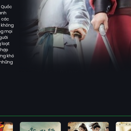
g Quốc
ành
g các
n không
ng mọi
gười
 loạt
 hợp
ững khó
 những