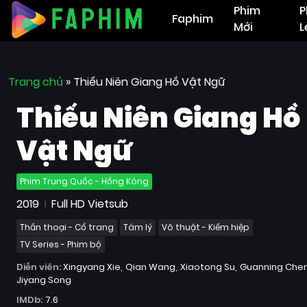
Phim
P
Faphim
Mới
L
Trang chủ
»
Thiếu Niên Giang Hồ Vật Ngữ
Thiếu Niên Giang Hồ
Vật Ngữ
Phim Trung Quốc - Hồng Kông
2019
Full HD Vietsub
Thần thoại - Cổ trang
Tâm lý
Võ thuật - Kiếm hiệp
TV Series - Phim bộ
Diễn viên:
Xingyang Xie
Qian Wang
Xiaotong Su
Guanning Che
Jiyang Song
IMDb:
7.6