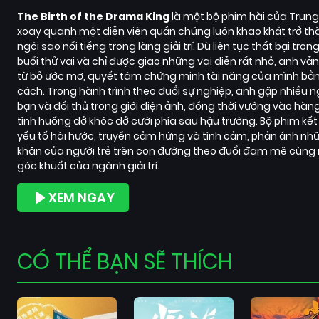
The Birth of the Drama King
là một bộ phim hài của Trun
xoay quanh một diễn viên quần chúng luôn khao khát trở th
ngôi sao nổi tiếng trong làng giải trí. Dù liên tục thất bại tron
buổi thử vai và chỉ được giao những vai diễn rất nhỏ, anh vẫ
từ bỏ ước mơ, quyết tâm chứng minh tài năng của mình bằ
cách. Trong hành trình theo đuổi sự nghiệp, anh gặp nhiều n
bạn và đối thủ trong giới điện ảnh, đồng thời vướng vào hàng
tình huống dở khóc dở cười phía sau hậu trường. Bộ phim kết
yếu tố hài hước, truyền cảm hứng và tình cảm, phản ánh nh
khăn của người trẻ trên con đường theo đuổi đam mê cùng
góc khuất của ngành giải trí.
XEM NGAY
CÓ THỂ BẠN SẼ THÍCH