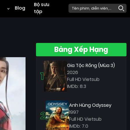
Bộ sưu
Blog
tập
Bảng Xếp Hạng
Gia Tộc Rồng (Mùa 3)
1
2026
Full HD Vietsub
IMDb: 8.3
Anh Hùng Odyssey
2
1997
Full HD Vietsub
IMDb: 7.0