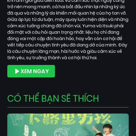
Khi ranh giới giữa diễn xuất và cảm xúc thật ngày càng
trở nên mong manh, cả hai bắt đầu nhìn lại những ký ức
đã qua và những lý do khiến mối quan hệ của họ tan vỡ.
Giữa áp lực từ dư luận, máy quay luôn hiện diện và những
cảm xúc tưởng chừng đã chôn vùi, Yuma và Itsuki phải
đối mặt với câu hỏi quan trọng nhất: liệu họ chỉ đang
đóng vai một cặp đôi hoàn hảo, hay vẫn còn cơ hội để
viết tiếp câu chuyện tình yêu đã dang dở của mình. Đây
là câu chuyện lãng mạn, hài hước và giàu cảm xúc về
tình yêu, sự trưởng thành và cơ hội thứ hai.
XEM NGAY
CÓ THỂ BẠN SẼ THÍCH