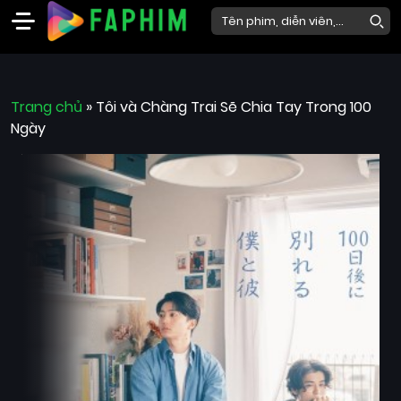
Faphim
Trang chủ
Phim
»
Tôi và Chàng Trai Sẽ Chia Tay Trong 100
Ngày
Mới
Phim
Lẻ
Phim
Bộ
Phim
Chiếu
Rạp
Thể
loại