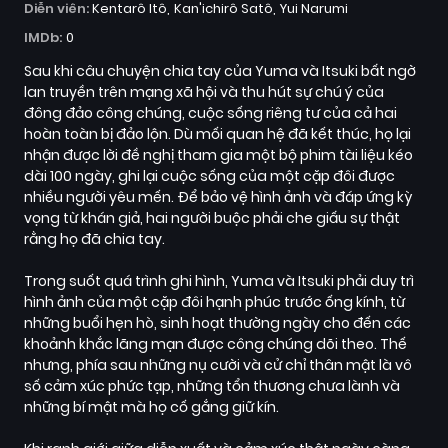
Diễn viên:
Kentarô Itô
Kan'ichirô Satô
Yui Narumi
IMDb:
0
Sau khi câu chuyện chia tay của Yuma và Itsuki bất ngờ
lan truyền trên mạng xã hội và thu hút sự chú ý của
đông đảo công chúng, cuộc sống riêng tư của cả hai
hoàn toàn bị đảo lộn. Dù mối quan hệ đã kết thúc, họ lại
nhận được lời đề nghị tham gia một bộ phim tài liệu kéo
dài 100 ngày, ghi lại cuộc sống của một cặp đôi được
nhiều người yêu mến. Để bảo vệ hình ảnh và đáp ứng kỳ
vọng từ khán giả, hai người buộc phải che giấu sự thật
rằng họ đã chia tay.
Trong suốt quá trình ghi hình, Yuma và Itsuki phải duy trì
hình ảnh của một cặp đôi hạnh phúc trước ống kính, từ
những buổi hẹn hò, sinh hoạt thường ngày cho đến các
khoảnh khắc lãng mạn được công chúng dõi theo. Thế
nhưng, phía sau những nụ cười và cử chỉ thân mật là vô
số cảm xúc phức tạp, những tổn thương chưa lành và
những bí mật mà họ cố gắng giữ kín.