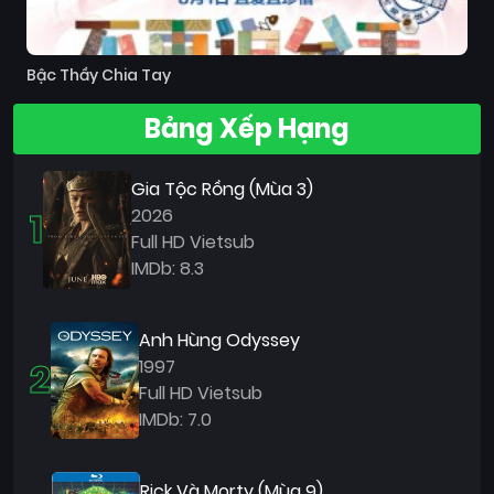
Bậc Thầy Chia Tay
Bảng Xếp Hạng
Gia Tộc Rồng (Mùa 3)
1
2026
Full HD Vietsub
IMDb: 8.3
Anh Hùng Odyssey
2
1997
Full HD Vietsub
IMDb: 7.0
Rick Và Morty (Mùa 9)