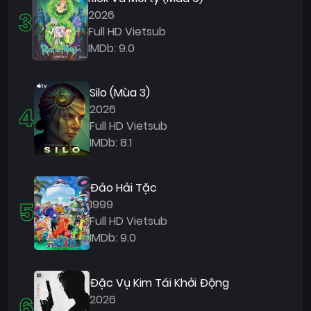
3
2026
Full HD Vietsub
IMDb: 9.0
Silo (Mùa 3)
4
2026
Full HD Vietsub
IMDb: 8.1
Đảo Hải Tặc
5
1999
Full HD Vietsub
IMDb: 9.0
Đặc Vụ Kim Tái Khởi Động
6
2026