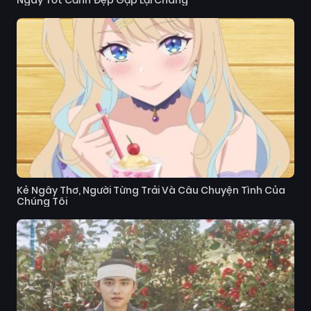
Ngày Tốt Cảnh Đẹp Gặp Lại Chàng
Kẻ Ngây Thơ, Người Từng Trải Và Câu Chuyện Tình Của
Chúng Tôi