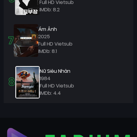
Full HD Vietsub
IMDb: 8.2
Ám Ảnh
7
2025
Full HD Vietsub
IMDb: 8.1
Nữ Siêu Nhân
8
1984
Full HD Vietsub
IMDb: 4.4