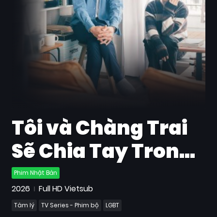
Quốc
Gia
Blog
Bộ
sưu
tập
Tôi và Chàng Trai
Sẽ Chia Tay Trong
100 Ngày
Phim Nhật Bản
2026
Full HD Vietsub
Tâm lý
TV Series - Phim bộ
LGBT