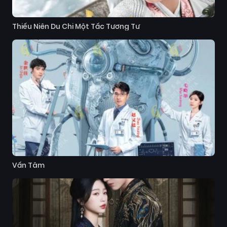
Thiếu Niên Du Chi Một Tấc Tương Tư
Vấn Tâm