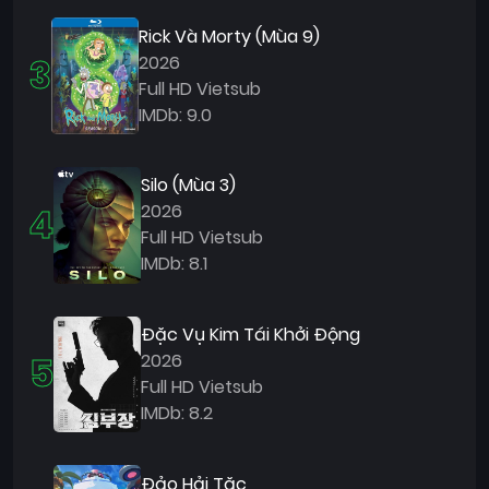
Rick Và Morty (Mùa 9)
3
2026
Full HD Vietsub
IMDb: 9.0
Silo (Mùa 3)
4
2026
Full HD Vietsub
IMDb: 8.1
Đặc Vụ Kim Tái Khởi Động
5
2026
Full HD Vietsub
IMDb: 8.2
Đảo Hải Tặc